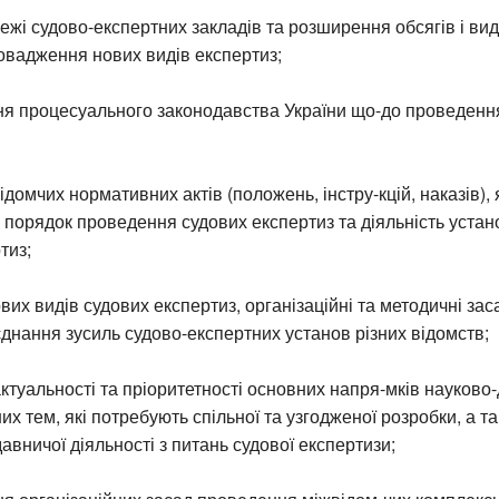
ежі судово-експертних закладів та розширення обсягів і вид
овадження нових видів експертиз;
ня процесуального законодавства України що-до проведення
домчих нормативних актів (положень, інстру-кцій, наказів), 
порядок проведення судових експертиз та діяльність устано
тиз;
вих видів судових експертиз, організаційні та методичні зас
днання зусиль судово-експертних установ різних відомств;
ктуальності та пріоритетності основних напря-мків науково
них тем, які потребують спільної та узгодженої розробки, а т
авничої діяльності з питань судової експертизи;