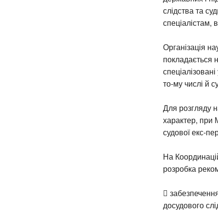
слідства та су
спеціалістам, 
Організація на
покладається на
спеціалізовані
то-му числі й 
Для розгляду н
характер, при 
судової екс-пе
На Координацій
розробка реком
 забезпечення
досудового слі