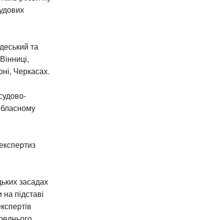
судових
Одеський та
Вінниці,
ні, Черкасах.
судово-
 обласному
 експертиз
цьких засадах
 на підставі
експертів
ереднього