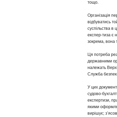
тощо.
Організація пе
відбуватись то
суспільства в 
експер-тиза є 
зокрема, вона 
Ця потреба реа
державними орг
належать Верхо
Служба безпеки
У цих документ
судово-бухгал
експертизи, пр
якими оформляє
вирішує; з’ясо