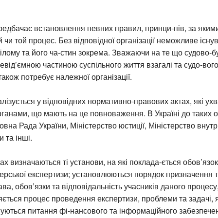
редбачає встановлення певних правил, принци-пів, за яким
й чи той процес. Без відповідної організації неможливе існу
цілому та його ча-стин зокрема. Зважаючи на те що судово-б
невід’ємною частиною суспільного життя взагалі та судо-вог
також потребує належної організації.
лізується у відповідних нормативно-правових актах, які у
анами, що мають на це повноваження. В Україні до таких о
вна Рада України, Міністерство юстиції, Міністерство внутр
 та інші.
ах визначаються ті установи, на які поклада-ється обов’яз
терської експертизи; установлюються порядок призначення 
ава, обов’язки та відповідальність учасників даного процесу
ться процес проведення експертизи, проблеми та задачі, я
вуються питання фі-нансового та інформаційного забезпече