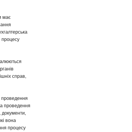
и має
вання
ухгалтерська
о процесу
хвалюються
рганів
ішніх справ,
ок проведення
та проведення
, документи,
кі вона
ння процесу