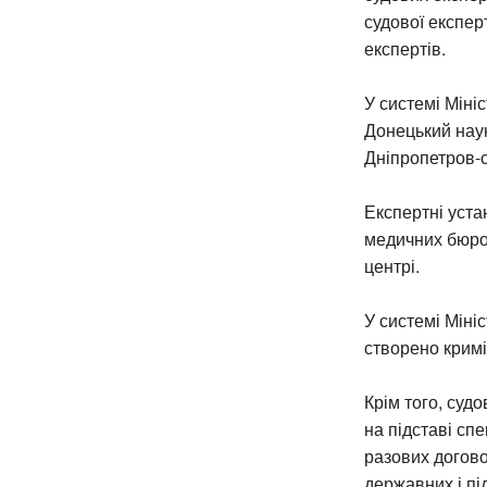
судової експер
експертів.
У системі Мініс
Донецький науко
Дніпропетров-с
Експертні уста
медичних бюро 
центрі.
У системі Міні
створено кримі
Крім того, суд
на підставі сп
разових догово
державних і пі