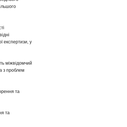
більшого
ті
відні
ї експертизи, у
ють міжвідомчий
да з проблем
орення та
ня та