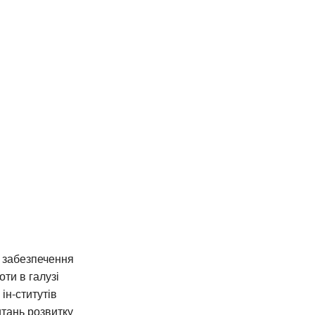
о забезпечення
ти в галузі
ін-ститутів
итань розвитку