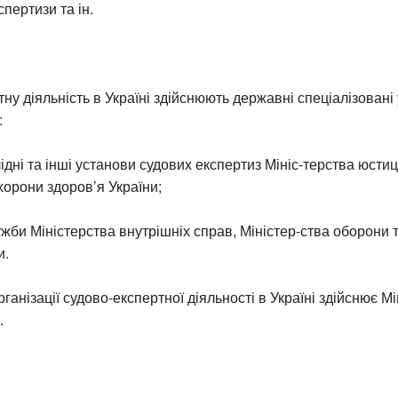
пертизи та ін.
ну діяльність в Україні здійснюють державні спеціалізовані
:
дні та інші установи судових експертиз Мініс-терства юстиці
хорони здоров’я України;
ужби Міністерства внутрішніх справ, Міністер-ства оборони
и.
ганізації судово-експертної діяльності в Україні здійснює М
.