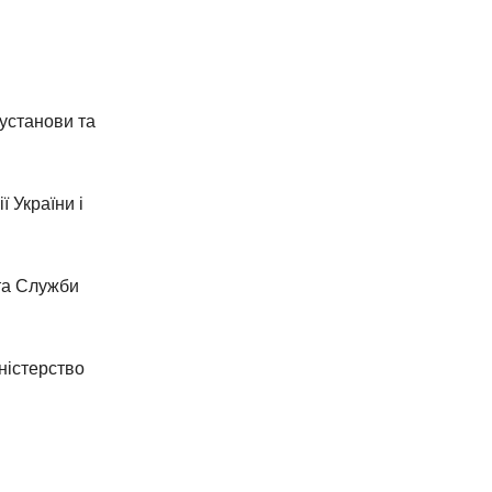
 установи та
ї України і
 та Служби
іністерство