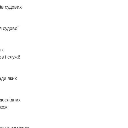
ів судових
 судової
які
в і служб
ади яких
-дослідних
акож