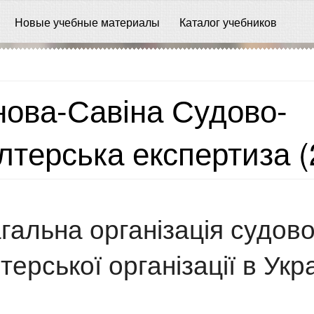
Новые учебные материалы
Каталог учебников
нова-Савіна Судово-
лтерська експертиза (
агальна організація судово
терської організації в Укра