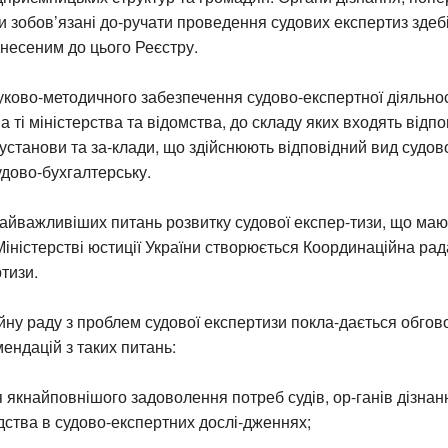
ди зобов’язані до-ручати проведення судових експертиз зде
внесеним до цього Реєстру.
уково-методичного забезпечення судово-експертної діяльнос
 ті міністерства та відомства, до складу яких входять відпо
 установи та за-клади, що здійснюють відповідний вид судово
судово-бухгалтерську.
айважливіших питань розвитку судової експер-тизи, що ма
Міністерстві юстиції України створюється Координаційна ра
ртизи.
ну раду з проблем судової експертизи покла-дається обгов
ендацій з таких питань:
 якнайповнішого задоволення потреб судів, ор-ганів дізнан
дства в судово-експертних дослі-дженнях;