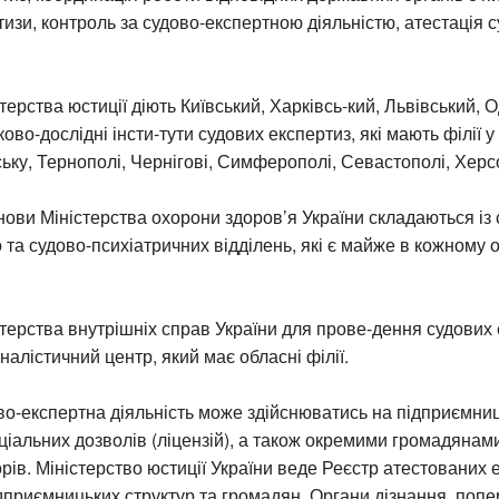
тизи, контроль за судово-експертною діяльністю, атестація 
терства юстиції діють Київський, Харківсь-кий, Львівський, 
во-дослідні інсти-тути судових експертиз, які мають філії у 
ьку, Тернополі, Чернігові, Симферополі, Севастополі, Херсо
нови Міністерства охорони здоров’я України складаються із 
та судово-психіатричних відділень, які є майже в кожному
стерства внутрішніх справ України для прове-дення судових
налістичний центр, який має обласні філії.
ово-експертна діяльність може здійснюватись на підприємни
еціальних дозволів (ліцензій), а також окремими громадянами
рів. Міністерство юстиції України веде Реєстр атестованих 
дприємницьких структур та громадян. Органи дізнання, поп