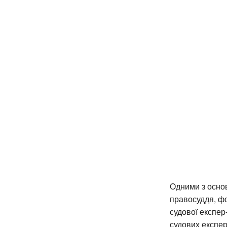
Одними з основ
правосуддя, фо
судової експер
судових експер