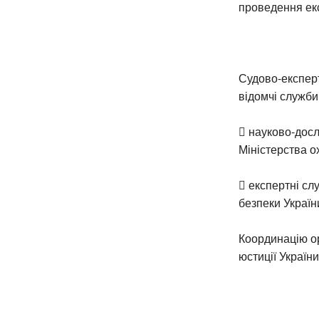
проведення екс
Судово-експерт
відомчі служби
 науково-дослі
Міністерства о
 експертні сл
безпеки Україн
Координацію ор
юстиції України