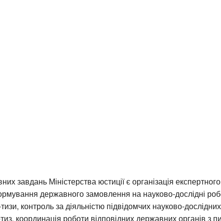
них завдань Міністерства юстиції є організація експертног
рмування державного замовлення на науково-дослідні робо
-тизи, контроль за діяльністю підвідомчих науково-дослідних 
тиз, координація роботи відповідних державних органів з п