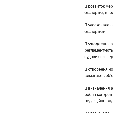
 розвиток мер
експертиз, впр
 удосконален
експертизи;
 узгодження ві
регламентують 
судових експер
 створення но
вимагають об’є
 визначення а
робіт і конкрет
редакційно-вид