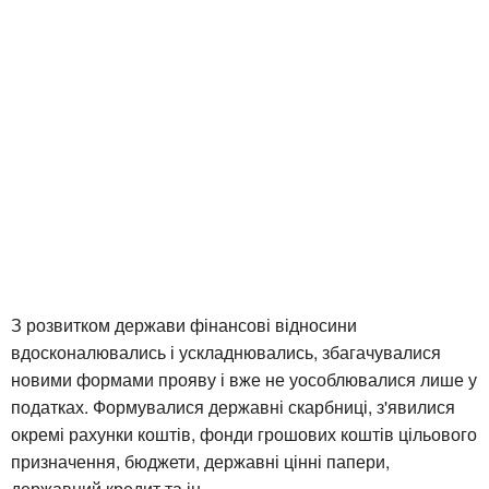
З розвитком держави фінансові відносини
вдосконалювались і ускладнювались, збагачувалися
новими формами прояву і вже не уособлювалися лише у
податках. Формувалися державні скарбниці, з'явилися
окремі рахунки коштів, фонди грошових коштів цільового
призначення, бюджети, державні цінні папери,
державний кредит та ін.