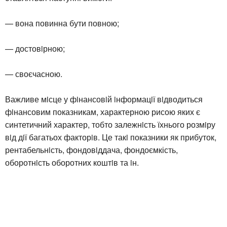
— вона повинна бути повною;
— достовiрною;
— своєчасною.
Важливе мiсце у фiнансовiй iнформацiї вiдводиться
фiнансовим показникам, характерною рисою яких є
синтетичний характер, тобто залежнiсть їхнього розмiру
вiд дiї багатьох факторiв. Це такi показники як прибуток,
рентабельнiсть, фондовiддача, фондоємкість,
оборотнiсть оборотних коштiв та iн.