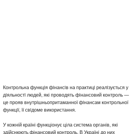
Контрольна функцiя фiнансiв на практицi реалiзується у
дiяльностi людей, які проводять фiнансовий контроль —
це прояв внутрiшньопритаманної фiнансам контрольної
функцiї, її свiдоме використання.
У кожній країні функціонує ціла система органів, які
здійснюють фінансовий контроль. В Україні до них