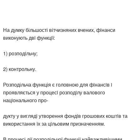
На думку більшості вітчизняних вчених, фiнанси
виконують двi функцiї:
1) розподiльчу;
2) контрольну.
Розподільча функція є головною для фiнансiв i
проявляється у процесi розподiлу валового
нацiонального про-
дукту у виглядi утворення фондiв грошових коштiв та
використання їх за цiльовим призначенням.
В процесі дії розподільчої функції найважливішими