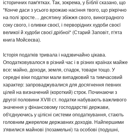
історичних пам'ятках. Так, зокрема, у Біблії сказано, що
"Конче даси з усього врожаю насіння твого, що рікрічно
на полі зросте… десятину збіжжя свого, виноградного
соку свого, і оливки своєї, і перворідних худоби своєї
великої й худоби своєї дрібної" (Старий Заповіт, п'ята
книга Мойсеєва).
Історія податків тривала і надзвичайно цікава.
Оподатковувалося в різний час і в різних країнах майже
все: майно, доходи, земля, спадок, товари тощо. У
середні віки податки мали випадковий та тимчасовий
характер: запроваджувалися для досягнення певних
цілей на визначений (короткий) строк. Починаючи з
другої половини ХVІІІ ст. податки набувають важливого
значення у фінансовому господарстві держави,
об'єднуючись у цілісні системи оподаткування, стають
головним джерелом державних доходів. Найпершими
з'явилися майнові (позамельні) та особові (подушні,