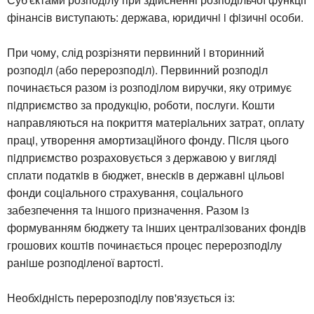
фінансів виступають: держава, юридичнi i фiзичнi особи.
При чому, слід розрізняти первинний i вторинний
розподiл (або перерозподiл). Первинний розподiл
починається разом із розподiлом виручки, яку отримує
пiдприємство за продукцiю, роботи, послуги. Кошти
направляються на покриття матерiальних затрат, оплату
працi, утворення амортизацiйного фонду. Пiсля цього
пiдприємство розраховується з державою у виглядi
сплати податкiв в бюджет, внескiв в державнi цiльовi
фонди соцiального страхування, соцiального
забезпечення та iншого призначення. Разом iз
формуванням бюджету та iнших централiзованих фондiв
грошових коштiв починається процес перерозподiлу
ранiше розподiленої вартостi.
Необхiднiсть перерозподiлу пов'язується із: