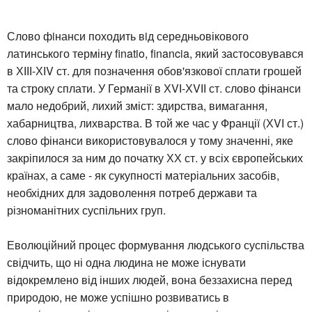
Слово фiнанси походить вiд середньовікового
латинського терміну finatio, financia, який застосовувався
в ХІІІ-ХІV ст. для позначення обов'язкової сплати грошей
та строку сплати. У Германії в ХVІ-ХVІІ ст. слово фінанси
мало недобрий, лихий зміст: здирства, вимагання,
хабарництва, лихварства. В той же час у Франції (ХVІ ст.)
слово фінанси використовувалося у тому значенні, яке
закріпилося за ним до початку ХХ ст. у всіх європейських
країнах, а саме - як сукупності матеріальних засобів,
необхідних для задоволення потреб держави та
різноманітних суспільних груп.
Еволюційний процес формування людського суспільства
свідчить, що ні одна людина не може існувати
відокремлено від інших людей, вона беззахисна перед
природою, не може успішно розвиватись в