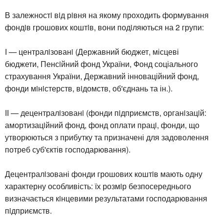
В залежностi вiд рiвня на якому проходить формування
фондiв грошових коштiв, вони подiляються на 2 групи:
I — централiзованi (Державний бюджет, місцеві
бюджети, Пенсiйний фонд України, Фонд соціального
страхування України, Державний інноваційний фонд,
фонди мiнiстерств, вiдомств, об'єднань та ін.).
II — децентралiзованi (фонди пiдприємств, органiзацiй:
амортизацiйний фонд, фонд оплати працi, фонди, що
утворюються з прибутку та призначені для задоволення
потреб суб'єктів господарювання).
Децентралiзовані фонди грошових коштiв мають одну
характерну особливість: їх розмiр безпосереднього
визначається кiнцевими результатами господарювання
пiдприємств.