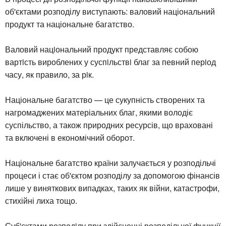
об'єктами розподілу виступають: валовий національний
продукт та національне багатство.
Валовий нацiональний продукт представляє собою
вартiсть вироблених у суспiльствi благ за певний перiод
часу, як правило, за рiк.
Національне багатство — це сукупність створених та
нагромаджених матеріальних благ, якими володіє
суспільство, а також природних ресурсів, що враховані
та включені в економічний оборот.
Національне багатство країни залучається у розподільчі
процеси і стає об'єктом розподілу за допомогою фінансів
лише у виняткових випадках, таких як війни, катастрофи,
стихійні лиха тощо.
Суб'єктами розподiлу при здійсненні розподільчої функції