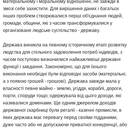
матеріальному і моральному відношенні, не завжди в
змозі себе захистити. Для вирішення даних і багатьох
інших проблем створювалися перші об'єднання людей,
громади, общини, які з часом трансформувалися у
організоване людське суспільство - державу.
Держава виникла на певному історичному етапі розвитку
людства для спільного задоволення потреб індивідів, з
часом поступово визначилися найважливіші державні
функції і завдання. Закономірно, що для їхнього
виконання необхідні були відповідні засоби (матеріальні,
а з появою грошей - грошові). Держава завжди мала у
власності певне майно - землю, угіддя, кораблі, дороги,
порти, споруди тощо; одержувала від цього доходи, які
називалися доменами. Ще одним джерелом доходів
державної скарбниці були регалії - казенні промисли, в
яких держава має перевагу перед своїми підданими,
дуже часто або не допускаючи приватної конкуренції, або