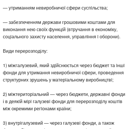
— утриманням невиробничої сфери суспiльства;
— забезпеченням держави грошовими коштами для
виконання нею своїх функцiй (втручання в економiку,
соцiального захисту населення, управлiння i оборони).
Види перерозподілу:
1) мiжгалузевий, який здiйснюється через бюджет та iншi
фонди для утримання невиробничої сфери, проведення
структурних зрушень у матерiальному виробництвi;
2) мiжтериторiальний — через бюджети, державнi фонди
і в деякiй мiрi галузевi фонди для перерозподiлу коштiв
мiж окремими регiонами країни;
3) внутрiгалузевий — через галузевi фонди, а також