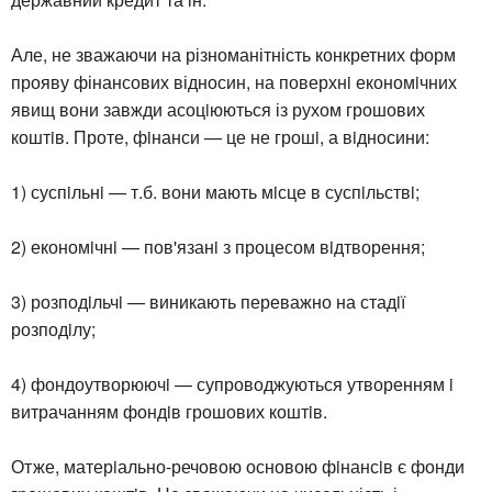
Але, не зважаючи на різноманітність конкретних форм
прояву фінансових відносин, на поверхнi економiчних
явищ вони завжди асоцiюються із рухом грошових
коштiв. Проте, фiнанси — це не грошi, а вiдносини:
1) суспiльнi — т.б. вони мають мiсце в суспiльствi;
2) економiчнi — пов'язанi з процесом вiдтворення;
3) розподiльчi — виникають переважно на стадiї
розподiлу;
4) фондоутворюючi — супроводжуються утворенням i
витрачанням фондiв грошових коштiв.
Отже, матерiально-речовою основою фiнансiв є фонди