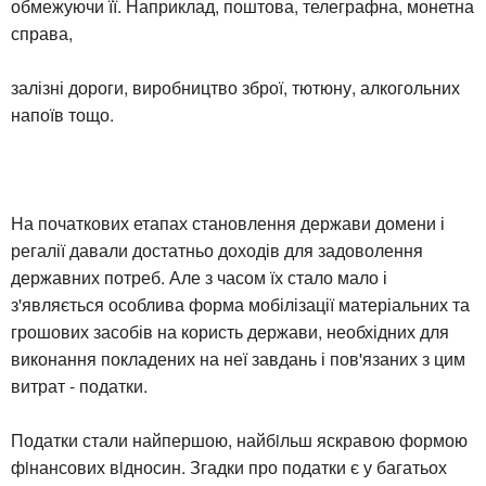
обмежуючи її. Наприклад, поштова, телеграфна, монетна
справа,
залізні дороги, виробництво зброї, тютюну, алкогольних
напоїв тощо.
На початкових етапах становлення держави домени і
регалії давали достатньо доходів для задоволення
державних потреб. Але з часом їх стало мало і
з'являється особлива форма мобілізації матеріальних та
грошових засобів на користь держави, необхідних для
виконання покладених на неї завдань і пов'язаних з цим
витрат - податки.
Податки стали найпершою, найбiльш яскравою формою
фiнансових вiдносин. Згадки про податки є у багатьох