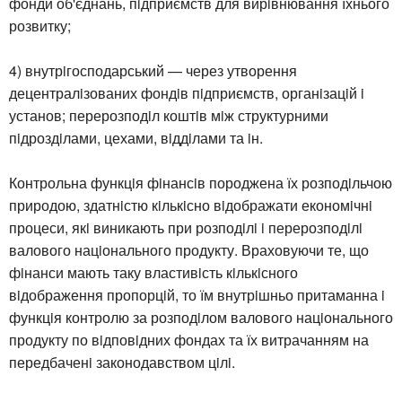
фонди об'єднань, пiдприємств для вирiвнювання їхнього
розвитку;
4) внутрiгосподарський — через утворення
децентралiзованих фондiв пiдприємств, органiзацiй i
установ; перерозподiл коштiв мiж структурними
пiдроздiлами, цехами, вiддiлами та iн.
Контрольна функцiя фiнансiв породжена їх розподiльчою
природою, здатнiстю кiлькiсно вiдображати економiчнi
процеси, якi виникають при розподiлi i перерозподiлi
валового нацiонального продукту. Враховуючи те, що
фiнанси мають таку властивiсть кiлькiсного
вiдображення пропорцiй, то їм внутрiшньо притаманна i
функцiя контролю за розподiлом валового нацiонального
продукту по вiдповiдних фондах та їх витрачанням на
передбаченi законодавством цiлi.