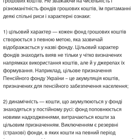
грошових коштiв. Не зважаючи на чисельність і
різноманітність фондів грошових коштів, їм притаманні
деякі спільні риси і характерні ознаки:
1) цiльовий характер — кожен фонд грошових коштів
створюється з певною метою, яка зазвичай
відображається у назві фонду. Цільовий характер
фондів знаходить вияв не тільки у чітко визначених
напрямках використання коштів, але й у джерелах їх
формування. Наприклад, цільове призначення
Пенсійного фонду України − це акумуляція коштів,
призначених для пенсійного забезпечення населення;
2) динамiчнiсть — кошти, що акумулюються у фонді
знаходяться у постійному русі: фонд поповнюється
новими надходженнями, витрачаються кошти за
цільовим призначенням. Виключенням є резервні
(страхові) фонди, в яких кошти на певний період