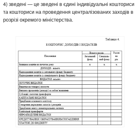
4) зведені — це зведені в єдині індивідуальні кошториси
та кошториси на проведення централізованих заходів в
розрізі окремого міністерства.