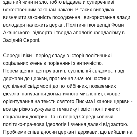
здатний чинити зло, тобто віддавати суперечливі
божественним законам накази. В таких випадках
визначити законність походження і використання влади
володаря належить церкві. Політичні концепції Фоми
Аквінського -відверта і тверда апологія феодалізму в
Західній Європі.
Середні віки - період спаду в історії політичних і
соціальних вчень в порівнянні з античністю.
Переміщення центру ваги в суспільній свідомості від
держави до церкви, прагнення значної частини
суспільної свідомості до потойбічних, позаземних
ідеалів, панування догматичного мислення, суворе
орієнтування на тексти святого Письма і канони церкви -
все це різко звужувало тематику і зміст політичних і
соціальних доктрин. Та і в період Середньовіччя
політико-пра-вова ідеологія і вчення далекі від застою.
Проблеми співвідносин церкви і держави, що вийшли на