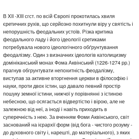
В XII -XIII сгст. по всій Європі прокотилась хвиля
єретичних рухів, що серйозно похитнули віру у святість і
непорушність феодальних устоїв. Різка критика
феодального ладу і його ідеології єретиками
потребувала нового ідеологічного обґрунтування
феодалізму. Один з визначних ідеологів католицизму
домініканський монах Фома Аквінський (1226-1274 pp.)
прагнув обгрунтувати непохитність феодалізму,
виступав за активне вторгнення церкви в філософію і
науки, проти двох істин, що давало певний простір
пошуку земної істини, нижчої у порівнянні з істиною
небесною, що осягається відвертістю і вірою, але не
залежною від неї, а іноді і навіть приходить в
суперечність з нею. За вченням Фоми Аквінського, світ
заснований на ієрархії форм (від бога - чистого розуму -
до духовного світу і, нарешті, до матеріального), з яких