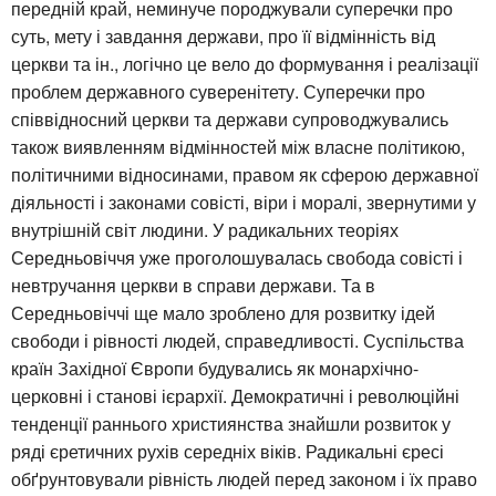
передній край, неминуче породжували суперечки про
суть, мету і завдання держави, про її відмінність від
церкви та ін., логічно це вело до формування і реалізації
проблем державного суверенітету. Суперечки про
співвідносний церкви та держави супроводжувались
також виявленням відмінностей між власне політикою,
політичними відносинами, правом як сферою державної
діяльності і законами совісті, віри і моралі, звернутими у
внутрішній світ людини. У радикальних теоріях
Середньовіччя уже проголошувалась свобода совісті і
невтручання церкви в справи держави. Та в
Середньовіччі ще мало зроблено для розвитку ідей
свободи і рівності людей, справедливості. Суспільства
країн Західної Європи будувались як монархічно-
церковні і станові ієрархії. Демократичні і революційні
тенденції раннього християнства знайшли розвиток у
ряді єретичних рухів середніх віків. Радикальні єресі
обґрунтовували рівність людей перед законом і їх право