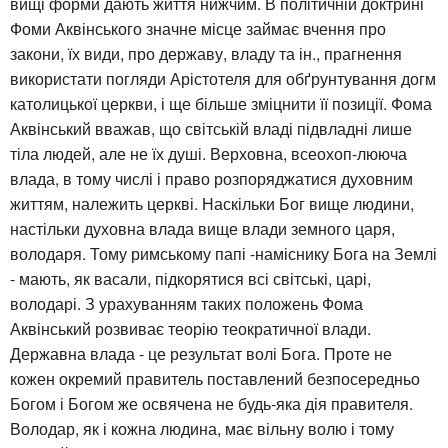
вищі форми дають життя нижчим. В політичній доктрині
Фоми Аквінського значне місце займає вчення про
закони, їх види, про державу, владу та ін., прагнення
використати погляди Арістотеля для обґрунтування догм
католицької церкви, і ще більше зміцнити її позиції. Фома
Аквінський вважав, що світській владі підвладні лише
тіла людей, але не їх душі. Верховна, всеохоп-лююча
влада, в тому числі і право розпоряджатися духовним
життям, належить церкві. Наскільки Бог вище людини,
настільки духовна влада вище влади земного царя,
володаря. Тому римському папі -наміснику Бога на Землі
- мають, як васали, підкорятися всі світські, царі,
володарі. З урахуванням таких положень Фома
Аквінський розвиває теорію теократичної влади.
Державна влада - це результат волі Бога. Проте не
кожен окремий правитель поставлений безпосередньо
Богом і Богом же освячена не будь-яка дія правителя.
Володар, як і кожна людина, має вільну волю і тому