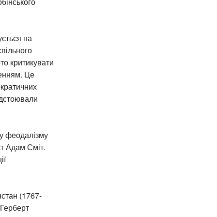
обінського
ується на
спільного
рто критикувати
енням. Це
ократичних
відстоювали
ну феодалізму
т Адам Сміт.
ії
нстан (1767-
 Герберт