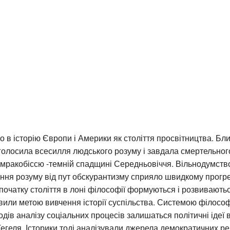
шло в історію Європи і Америки як століття просвітництва. Б
олосила всесилля людського розуму і завдала смертельног
 мракобіссю -темній спадщині Середньовіччя. Вільнодумств
ння розуму від пут обскурантизму сприяло швидкому прогре
початку століття в лоні філософії формуються і розвиваютьс
вили метою вивчення історії суспільства. Системою філософ
одів аналізу соціальних процесів залишаться політичні ідеї 
Гегеля. Історики тоді аналізували джерела демократичних р