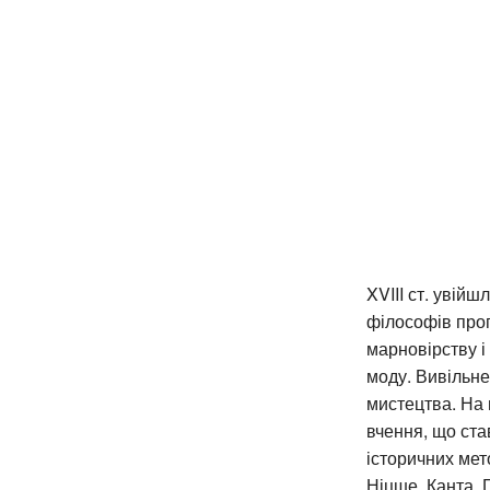
XVIII ст. увій
філософів прог
марновірству і
моду. Вивільне
мистецтва. На 
вчення, що ста
історичних мет
Ніцше, Канта, 