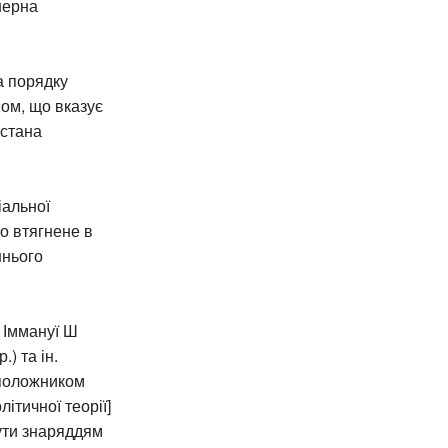
нерна
а порядку
мом, що вказує
истана
іальної
о втягнене в
шнього
 Іммануї Ш
) та ін.
оположником
ітичної теорії]
бути знаряддям