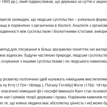
1903 рр.), який підкреслював, що держава за суттю є акціо
тересів громадян, що людське суспільство – унікальна форм
вища в порівнянні з органічною в біології. Аналогія з організ
 відмінності між суспільством і біологічними істотами, викор
етод для з'ясування в більш зрозумілих поняттях неї матер
их відносин. Будучи частиною природи, людське суспільств
 існування з іншими суспільствами і не людського навколи
 у розвитку політичних ідей належать німецьким мислителям
 лу Ктту (1724~1804pp.), Погану Готлібу] Фіхте (1762- 1814рр.
класичної німецької фі-І лософії Іммануїл Кант стає основ
их нап-І рямків теорії держави і права. Наріжним каменем пол
о те, що кожна людина має абсолютну цінність і не] може 