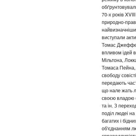
обґрунтовували
70-х років XVII
природно-право
найвизначнішим
виступали акти
Томас Джефферс
впливом ідей в
Мільтона, Локк
Томаса Пейна, 
свободу совіст
передають час
що нале жать л
своєю владою (
та ін. З перех
поділ людеі на 
багатих і бідн
об'єднанням лю
справедливість