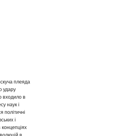
лискуча плеяда
о удару
о входило в
су наук і
я політичні
ських і
в концепціях
еволюцій в