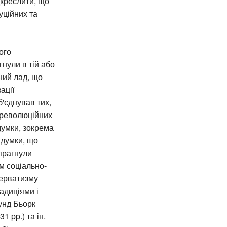
дкреслити, що
уційних та
ого
нули в тій або
ний лад, що
ації
'єднував тих,
 революційних
думки, зокрема
ї думки, що
 прагнули
м соціально-
серватизму
адиціями і
унд Бьорк
 pp.) та ін.