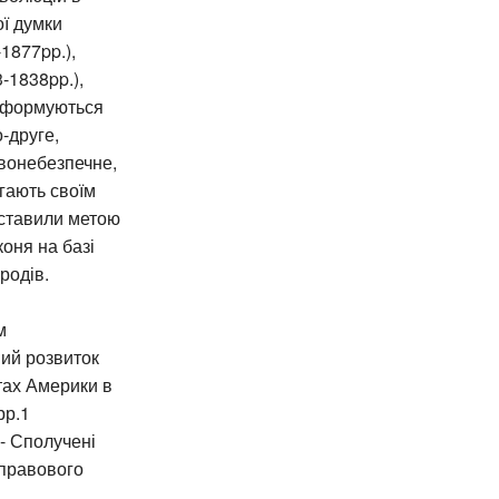
ої думки
-1877pp.),
-1838pp.),
, формуються
-друге,
овонебезпечне,
ягають своїм
 ставили метою
коня на базі
ародів.
м
вий розвиток
тах Америки в
рр.1
- Сполучені
-правового