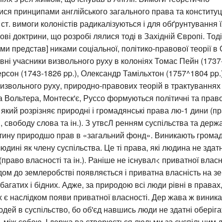
ся принципами англійського загального права та конституцій
I ст. вимоги колоністів радикалізуються і для обґрунтування 
ві доктрини, що розробі лялися тоді в Західній Європі. Тоді
и представ] никами соціальної, політико-правової теорії 
вні учасники визвольного руху в колоніях Томас Пейн (1737-\
он (1743-1826 pp.), Олександр Тамільхтон (1757^1804 pp.) 
извольного руху, природно-правових теорій в трактуваннях
а Вольтера, Монтеск'є, Руссо формуються політичні та прав
який розрізняє природні і громадянські права лю-1 дини (п
і, свободу слова та ін.). З утвсЛ ренням суспільства та дер
тину природшо прав в «загальний фонд». Виникають громад
юдині як члену суспільства. Це ті права, які людина не здат
право власності та ін.). Раніше не існувал< приватної влас
одом до землеробстві появляється і приватна власність на з
багатих і бідних. Адже, за природою всі люди рівні в правах,
их є наслідком появи приватної власності. Дер жава ж виника
дей в суспільство, бо об'єд навшись люди не здатні оберіга
 між собою. І держа ва створюється людьми за суспільним 