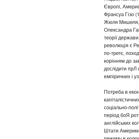
Європі, Америц
Франсуа Гізо (1
Жюля Мишеля, 
Олександра Гам
теорії держави
революція є Ре
по-третє, похо
корінням до за
дослідити прЛ ц
емпіричних і уз
Потреба в екон
капіталістични
соціально-полі
період боЯ рот
англійських ко
Штати Америки
режиму в колон