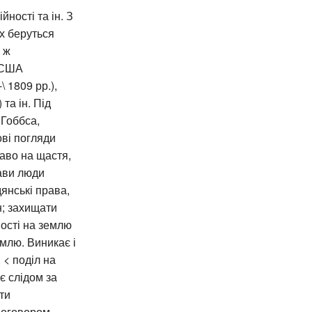
ності та ін. З
їх беруться
 ж
в США
 1809 рр.),
та ін. Під
 Гоббса,
ові погляди
раво на щастя,
жави люди
янські права,
н; захищати
ності на землю
емлю. Виникає і
 < поділ на
є слідом за
ти
договором -