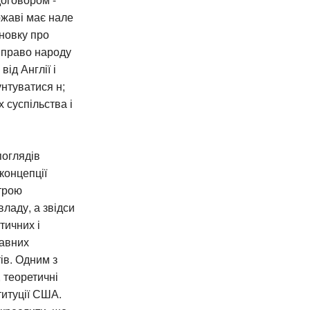
жаві має нале
новку про
 право народу
ід Англії і
нтуватися н;
 суспільства і
поглядів
концепції
трою
ладу, а звідси
тичних і
равних
ів. Одним з
 теоретичні
титуції США.