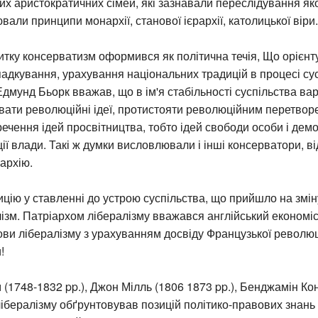
тних аристократичних сімей, які зазнавали переслідування як
вали принципи монархії, станової ієрархії, католицької віри.
итку консерватизм оформився як політична течія, Що орієнт
адкування, урахування національних традицій в процесі су
 Едмунд Бьорк вважав, що в ім'я стабільності суспільства ва
ювати революційні ідеї, протистояти революційним перетвор
ечення ідей просвітництва, тобто ідей свободи особи і дем
ії влади. Такі ж думки висловлювали і інші консерватори, 
архію.
цію у ставленні до устрою суспільства, що прийшло на змі
ізм. Патріархом лібералізму вважався англійський економіс
ви лібералізму з урахуванням досвіду Французької революц
!
 (1748-1832 pp.), Джон Мілль (1806 1873 pp.), Бенджамін Ко
ї лібералізму обґрунтовував позицій політико-правових знань