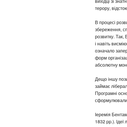
вихідці зі зна
терору, відстою
В процесі розв
збереження, сп
розвитку. Так,
і навіть висмі
означало запер
форм організац
абсолютну мон
Дещо іншу пози
займає ліберал
Програмні осно
сформулювали
Іеремія Бентам
1832 pp.). Іде