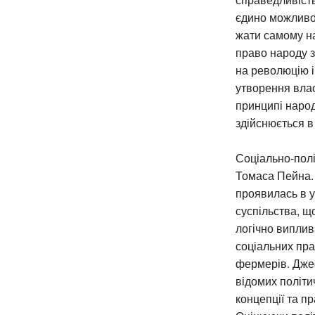
єдино можливо
жати самому на
право народу з
на революцію і 
утворення влас
принципі народ
здійснюється в
Соціально-полі
Томаса Пейна.
проявилась в 
суспільства, щ
логічно виплив
соціальних пра
фермерів. Дже
відомих політи
концепції та п