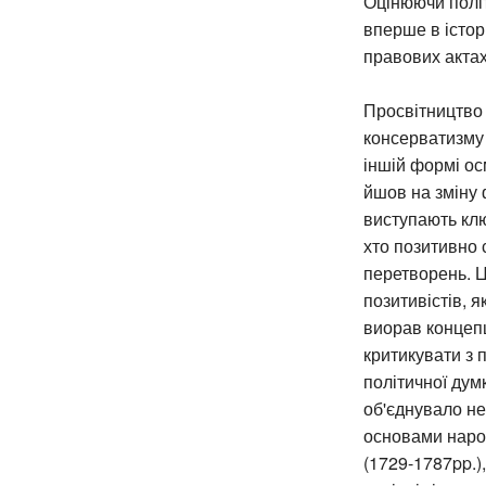
Оцінюючи політ
вперше в істор
правових актах
Просвітництво 
консерватизму 
іншій формі ос
йшов на зміну 
виступають клю
хто позитивно 
перетворень. Ц
позитивістів, я
виорав концепц
критикувати з 
політичної ду
об'єднувало не
основами наро
(1729-1787pp.)