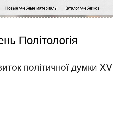
Новые учебные материалы
Каталог учебников
нь Політологія
виток політичної думки XVII