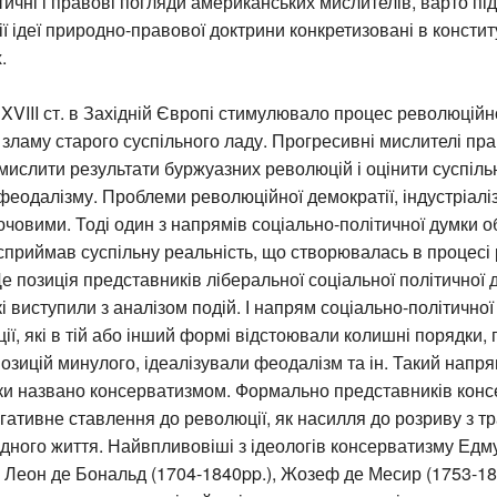
ичні і правові погляди американських мислителів, варто пі
ії ідеї природно-правової доктрини конкретизовані в констит
.
XVIII ст. в Західній Європі стимулювало процес революційн
зламу старого суспільного ладу. Прогресивні мислителі праг
мислити результати буржуазних революцій і оцінити суспіль
феодалізму. Проблеми революційної демократії, індустріаліз
човими. Тоді один з напрямів соціально-політичної думки об
сприймав суспільну реальність, що створювалась в процесі
е позиція представників ліберальної соціальної політичної 
кі виступили з аналізом подій. І напрям соціально-політично
ії, які в тій або інший формі відстоювали колишні порядки,
позицій минулого, ідеалізували феодалізм та ін. Такий напря
мки названо консерватизмом. Формально представників кон
гативне ставлення до революції, як насилля до розриву з тр
дного життя. Найвпливовіші з ідеологів консерватизму Едм
, Леон де Бональд (1704-1840pp.), Жозеф де Месир (1753-1831