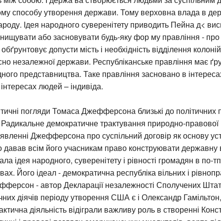
му способу утворення держави. Тому верховна влада в дер
роду. Ідея народного суверенітету приводить Пейна д< вис
нищувати або засновувати будь-яку фор му правління - про
обґрунтовує допусти мість і необхідність відділення колоній в
но незалежної держави. Республіканське правління має ґру
ного представництва. Таке правління засновано в інтересах
 інтересах людей – індивіда.
тичні погляди Томаса Джефферсона близькі до політичних 
 Радикальне демократичне трактування природно-правової 
уявленні Джефферсона про суспільний договір як основу ус
о давав всім його учасникам право конструювати державну в
ала ідея народного, суверенітету і рівності громадян в по-тп
вах. Його ідеал - демократична республіка вільних і рівноп
фферсон - автор Декларації незалежності Сполучених Штат
чних діячів періоду утворення США є і Олександр Гамільтон,
рактична діяльність відіграли важливу роль в створенні Конс