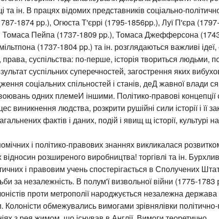
і та ін. В працях відомих представників соціально-політичн
787-1874 pp.), Огюста Т'єррі (1795-1856pp.), Луї П'єра (1797
Томаса Пейпа (1737-1809 pp.), Томаса Джефферсона (1743
ільтпона (1737-1804 pp.) та ін. розглядаються важливі ідеї
, права, суспільства: по-перше, історія твориться людьми, по
зультат суспільних суперечностей, загострення яких вибух
дження соціальних спільностей і станів, деД жавної влади с
воювань одних племеИ іншими. Політико-правові концепції
ес виникнення людства, розкрити рушійні сили історії і її за
агальнених фактів і даних, подій і явищ щ історії, культурі н
омічних і політико-правових знаннях викликалася розвитко
х відносин розширеного виробництва! торгівлі та ін. Бурхли
тичних і правовим учень спостерігається в Сполучених Шта
ьби за незалежність. В полум'ї визвольної війни (1775-1783 
лоністів проти метрополії народжується незалежна держава 
. Колоністи обмежувались вимогами зрівнялівки політично
іях з рея жимом, що існував в Англії. Вимоги теоретично