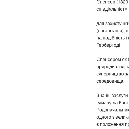
Спенсер (1820~
співдіяльпістм
для захисту ін
(організація), 
на подібність і
Гербертоді
Спенсером як м
природи людськ
суперництво за
середовища.
Значні заслуги
Іммануїла Канта
Родоначальник 
одного з велик
є положення пр