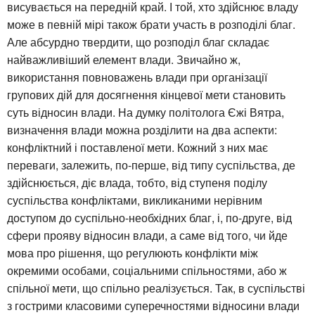
висувається на передній край. І той, хто здійснює владу
може в певній мірі також брати участь в розподілі благ.
Але абсурдно твердити, що розподіл благ складає
найважливіший елемент влади. Звичайно ж,
використання повноважень влади при організації
групових дій для досягнення кінцевої мети становить
суть відносин влади. На думку політолога Єжі Вятра,
визначення влади можна розділити на два аспекти:
конфліктний і поставленої мети. Кожний з них має
переваги, залежить, по-перше, від типу суспільства, де
здійснюється, діє влада, тобто, від ступеня поділу
суспільства конфліктами, викликаними нерівним
доступом до суспільно-необхідних благ, і, по-друге, від
сфери прояву відносин влади, а саме від того, чи йде
мова про рішення, що регулюють конфлікти між
окремими особами, соціальними спільностями, або ж
спільної мети, що спільно реалізується. Так, в суспільстві
з гострими класовими суперечностями відносини влади