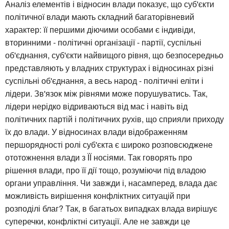
Аналіз елементів і відносин влади показує, що суб'єкти
політичної влади мають складний багаторівневий
характер: її першими діючими особами є індивіди,
вторинними - політичні організації - партії, суспільні
об'єднання, суб'єкти найвищого рівня, що безпосередньо
представляють у владних структурах і відносинах різні
суспільні об'єднання, а весь народ - політичні еліти і
лідери. Зв'язок між рівнями може порушуватись. Так,
лідери нерідко відриваються від мас і навіть від
політичних партій і політичних рухів, що сприяли приходу
їх до влади. У відносинах влади відображенням
першорядності ролі суб'єкта є широко розповсюджене
ототожнення влади з ЇЇ носіями. Так говорять про
рішення влади, про її дії тощо, розуміючи під владою
органи управління. Чи завжди і, насамперед, влада дає
можливість вирішення конфліктних ситуацій при
розподілі благ? Так, в багатьох випадках влада вирішує
суперечки, конфліктні ситуації. Але не завжди це