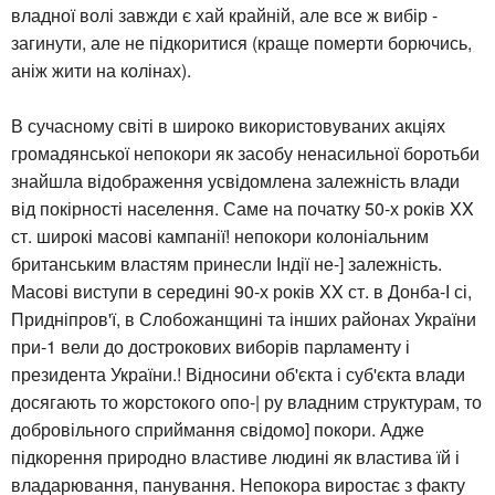
владної волі завжди є хай крайній, але все ж вибір -
загинути, але не підкоритися (краще померти борючись,
аніж жити на колінах).
В сучасному світі в широко використовуваних акціях
громадянської непокори як засобу ненасильної боротьби
знайшла відображення усвідомлена залежність влади
від покірності населення. Саме на початку 50-х років XX
ст. широкі масові кампанії! непокори колоніальним
британським властям принесли Індії не-] залежність.
Масові виступи в середині 90-х років XX ст. в Донба-І сі,
Придніпров'ї, в Слобожанщині та інших районах України
при-1 вели до дострокових виборів парламенту і
президента України.! Відносини об'єкта і суб'єкта влади
досягають то жорстокого опо-| ру владним структурам, то
добровільного сприймання свідомо] покори. Адже
підкорення природно властиве людині як властива їй і
владарювання, панування. Непокора виростає з факту