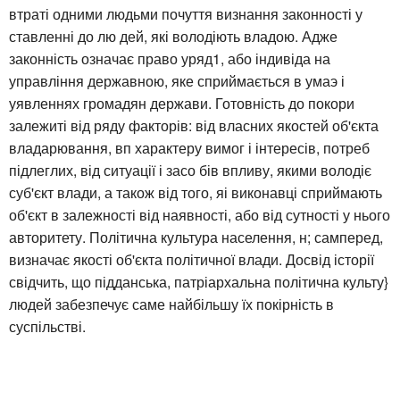
втраті одними людьми почуття визнання законності у
ставленні до лю дей, які володіють владою. Адже
законність означає право уряд1, або індивіда на
управління державною, яке сприймається в умаэ і
уявленнях громадян держави. Готовність до покори
залежиті від ряду факторів: від власних якостей об'єкта
владарювання, вп характеру вимог і інтересів, потреб
підлеглих, від ситуації і засо бів впливу, якими володіє
суб'єкт влади, а також від того, яі виконавці сприймають
об'єкт в залежності від наявності, або від сутності у нього
авторитету. Політична культура населення, н; самперед,
визначає якості об'єкта політичної влади. Досвід історії
свідчить, що підданська, патріархальна політична культу}
людей забезпечує саме найбільшу їх покірність в
суспільстві.