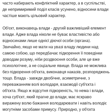
часто набирають конфліктний характер, а в суспільстві,
де непримиримий поділ класів усунено, відносини влади
частіше мають цільовий характер.
Об'єкт, виконавець влади - другий важливіший елемент
влади. Адже влада ніколи не буває властивістю або
відносинами лише однієї діючої особи (органа).
Звичайно, якщо не мати на увазі владу людини над
самою собою, що передбачає підкорення її поведінки
доводам розуму, ніби роздвоєння особи, але це вже
психологічне, а не соціальне явище. Влада не можлива
без підкорення об'єкта, виконавця наказів, розпоряджень
тощо. Влада - завжди двобічне, асиметричне, з
переважанням волі володаря, взаємодії суб'єкта і
об'єкта. Якщо ж відсутня підкореність, то нема і влади,
хоча суб'єкт, який прагне до влади, має яскраво
виражену волю бажання володарювати і навіть володіє
могутніми засобами примусу. Природно, у об'єкта