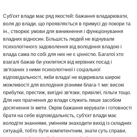
Суб'єкт влади має ряд якостей: бажання владарювати,
воля до влади, що проявляється в примусі до покори та
ін., створює умови для виникнення і функціонування
владних відносин. Більшість людей не відчували
психологічного задоволення від володіння владою і
влада сама по собі для них не є цінністю. Багатої хто
взагалі бажав би ухилитися від керівних посад і
зв'язаних з ними психологічної і соціальної
відповідальності, якби влада! не відкривала широкі
можливості для володіння різними блага-1 ми: високі
прибутки, престиж, вигідні зв'язки, привілеї, пільги тощо.
Для них прагнення до влади служить лише засобом
досягнення їх мети. Окрім бажання керувати і готовності
брати на себе відповідальність, суб'єкт влади має
володіти знаннями, умінням знаходити вихід із складних
ситуацій, тобто бути компетентним, знати суть справи,