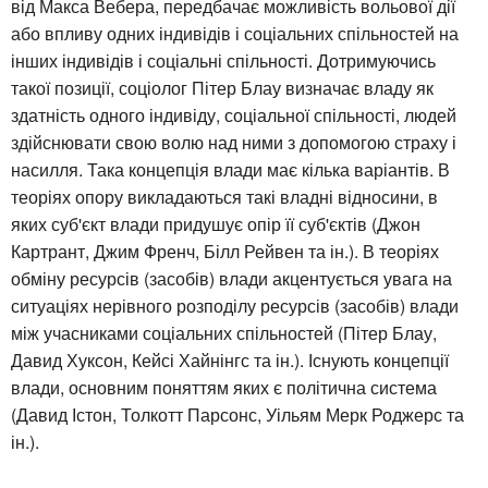
від Макса Вебера, передбачає можливість вольової дії
або впливу одних індивідів і соціальних спільностей на
інших індивідів і соціальні спільності. Дотримуючись
такої позиції, соціолог Пітер Блау визначає владу як
здатність одного індивіду, соціальної спільності, людей
здійснювати свою волю над ними з допомогою страху і
насилля. Така концепція влади має кілька варіантів. В
теоріях опору викладаються такі владні відносини, в
яких суб'єкт влади придушує опір її суб'єктів (Джон
Картрант, Джим Френч, Білл Рейвен та ін.). В теоріях
обміну ресурсів (засобів) влади акцентується увага на
ситуаціях нерівного розподілу ресурсів (засобів) влади
між учасниками соціальних спільностей (Пітер Блау,
Давид Хуксон, Кейсі Хайнінгс та ін.). Існують концепції
влади, основним поняттям яких є політична система
(Давид Істон, Толкотт Парсонс, Уільям Мерк Роджерс та
ін.).