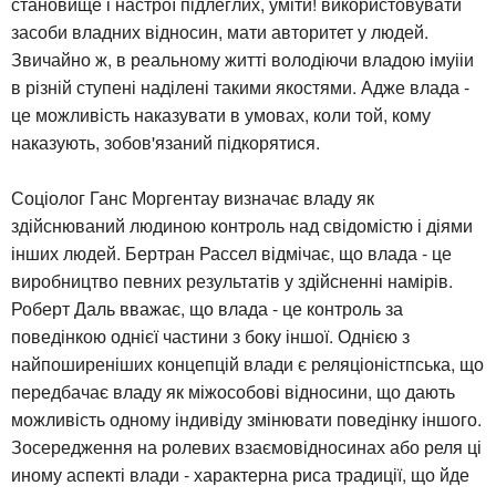
становище і настрої підлеглих, уміти! використовувати
засоби владних відносин, мати авторитет у людей.
Звичайно ж, в реальному житті володіючи владою імуііи
в різній ступені наділені такими якостями. Адже влада -
це можливість наказувати в умовах, коли той, кому
наказують, зобов'язаний підкорятися.
Соціолог Ганс Моргентау визначає владу як
здійснюваний людиною контроль над свідомістю і діями
інших людей. Бертран Рассел відмічає, що влада - це
виробництво певних результатів у здійсненні намірів.
Роберт Даль вважає, що влада - це контроль за
поведінкою однієї частини з боку іншої. Однією з
найпоширеніших концепцій влади є реляціоністпська, що
передбачає владу як міжособові відносини, що дають
можливість одному індивіду змінювати поведінку іншого.
Зосередження на ролевих взаємовідносинах або реля ці
иному аспекті влади - характерна риса традиції, що йде