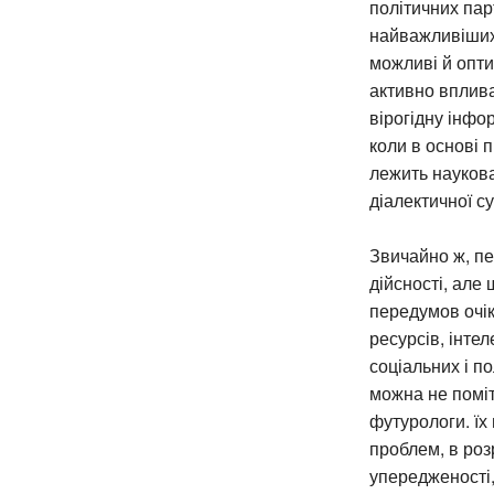
політичних пар
найважливіших 
можливі й опти
активно вплив
вірогідну інфо
коли в основі 
лежить наукова
діалектичної с
Звичайно ж, пе
дійсності, але 
передумов очік
ресурсів, інте
соціальних і п
можна не поміт
футурологи. їх
проблем, в роз
упередженості, 