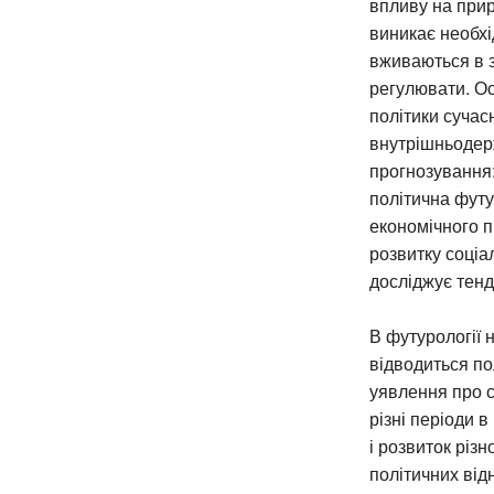
впливу на прир
виникає необхі
вживаються в з
регулювати. О
політики сучас
внутрішньодер
прогнозування:
політична футу
економічного п
розвитку соціа
досліджує тенде
В футурології 
відводиться по
уявлення про с
різні періоди 
і розвиток різ
політичних відн