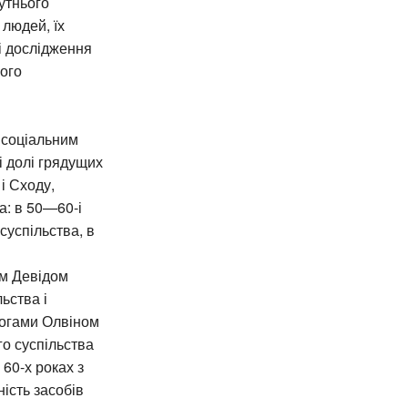
бутнього
 людей, їх
і дослідження
ого
о соціальним
і долі грядущих
і Сходу,
а: в 50—60-і
суспільства, в
ом Девідом
ьства і
логами Олвіном
го суспільства
 60-х роках з
ість засобів