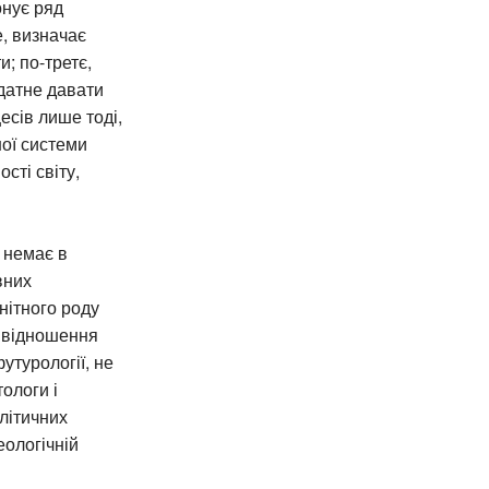
онує ряд
, визначає
; по-третє,
датне давати
есів лише тоді,
ної системи
сті світу,
 немає в
вних
нітного роду
іввідношення
утурології, не
ологи і
літичних
еологічній