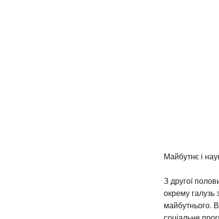
Майбутнє і нау
З другої полов
окрему галузь 
майбутнього. В
соціальне прог