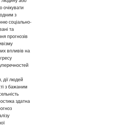
є людину або
о очікувати
 одним з
анню соціально-
вані та
ня прогнозів
ивізму
их впливів на
огресу
суперечностей
 дії людей
ті з бажаним
сельність
ностика здатна
рогноз
алізу
ної