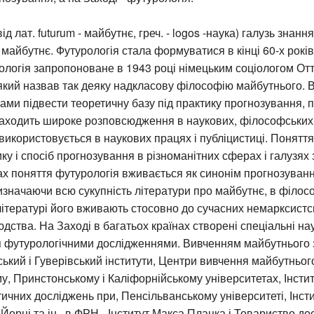
від лат. futurum - майбутнє, греч. - logos -наука) галузь знан
 майбутнє. Футурологія стала формуватися в кінці 60-х років
логія запропоноване в 1943 році німецьким соціологом От
кий назвав так деяку надкласову філософію майбутнього. В
обами підвести теоретичну базу під практику прогнозування, 
аходить широке розповсюдження в наукових, філософських і
 використовується в наукових працях і публіцистиці. Понятт
ку і спосіб прогнозування в різноманітних сферах і галузях 
х поняття футурологія вживається як синонім прогнозуванн
изначаючи всю сукупність літератури про майбутнє, в філосо
літературі його вживають стосовно до сучасних немарксистс
дства. На Заході в багатьох країнах створені спеціальні нау
 футурологічними дослідженнями. Вивченням майбутнього 
ький і Гуверівський інститути, Центри вивчення майбутнього
, Принстонському і Каліфорнійському університетах, Інсти
ичних досліджень при, Пенсільванському університеті, Інсти
Йорці та ін., в ФРН - Інститут Макса Планка і Товариство д