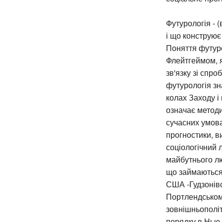
Футурологія - (
і що конструює
Поняття футуро
Флейтгеймом, я
зв'язку зі спр
футурологія зн
колах Заходу і
означає методи
сучасних умова
прогностики, в
соціологічний 
майбутнього лю
що займаються
США -Гудзонівс
Портлендському
зовнішньополіт
порядку в Нью-