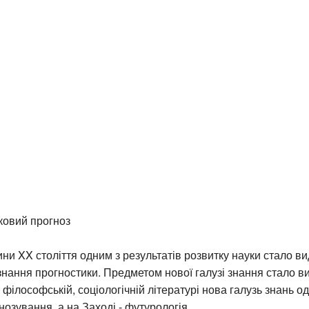
ковий прогноз
ини XX століття одним з результатів розвитку науки стало ви
знання прогностики. Предметом нової галузі знання стало в
 філософській, соціологічній літературі нова галузь знань 
нозування, а на Заході - футурологія.