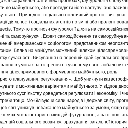
о є в соціально-політичних прогнозах, футурологія спонука
ти до майбутнього, або протидіяти його наступу, або пасивн
тнього. Природно, соціально-політичний прогноз виступає
ації діяльності соціальних агентів по зміні або пролонгіров
цесів. Тому-то прогнози футурології ділять на самооздійсню
чі та саморуйнуючі. Ефект самоздійснення та саморуйнуван
жений американським соціологом, представником неопозит
оном. Вплив на майбутнє можливий шляхом цілеспрямован
итку сучасності. Висування на передній край суспільного пр
ання в умовах загострення в сучасному світі глобальних 
ення цілеспрямованого формування майбутнього, роль
рчого планування, регулювання». Щоб уникнути катастрофи,
жувати з можливими варіантами майбутнього. У відповіднос
тнього суспільству доведеться регулювати і економіку, і чи
отреби тощо. Мо-білізуючи сили народів і держав світу, прог
щоб світ уникнув небажаного майбутнього за умови, якщо п
 шляхом волюнтаристських дій футурологів, а на основі ан
нденцій соціального розвитку, врахування загальної історич