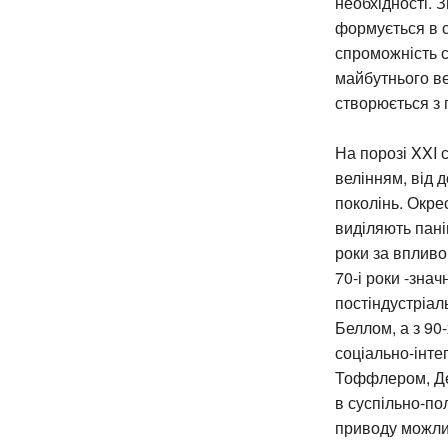
необхідності. 
формується в с
спроможність 
майбутнього ве
створюється з п
На порозі XXI 
велінням, від 
поколінь. Окре
виділяють пані
роки за впливо
70-і роки -зна
постіндустріал
Беллом, а з 90
соціально-інте
Тоффлером, Дев
в суспільно-пол
приводу можлив