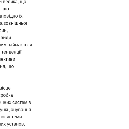
и велика, що
, що
дповідно їх
а зовнішньої
син,
 види
 ним займається
 тенденції
пективи
ння, що
місце
зробка
ичних систем в
функціонування
кросистеми
них установ,