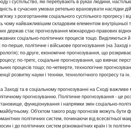
оду і суспільство, які перебувають в руках людини, настільк
дність в сучасних умовах ретельно враховувати наслідки дій
в'язку з розгортанням соціального суспільного прогресу і ві
сь чому найважливішим складовим елементом внутрішньої т
них держав стає прогнозування міжнародно-правових відно
жавних соціально-політичних процесів тощо. Виділяються й
 по-перше, політичне і військове прогнозування (на Заході
рологія); по-друге, економічне прогнозування, що розкриває
роцесу; по-третє, соціальне прогнозування, що вивчає перс
льних процесів тощо; по-четверте, технологічне прогнозува
нції розвитку науки і техніки, технологічного прогресу та ін.
на Заході та в соціальному прогнозуванні на Сході важливе 
літичному прогнозуванню. Політичне прогнозування - це ро
тановище, функціонування і напрямки змін соціально-політ
в майбутньому. Об'єктом такого роду прогнозів можуть бути 
номанітних політичних систем, починаючи від всесвітньої ма
осин і до політичних систем різноманітних країн і їх політич