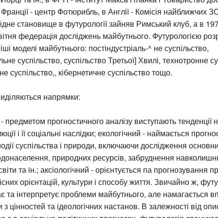
Франції - центр Фотюрибль, в Англії - Комісія найближчих ЗО 
відне становище в футурології зайняв Римський клуб, а в 197
вітня федерація досліджень майбутнього. Футурологією ро
іші моделі майбутнього: постіндустріаль-^ не суспільство,
льне суспільство, суспільство Третьої] Хвилі, технотронне су
е суспільство,, кібернетичне суспільство тощо.
виділяються напрямки:
 - предметом прогностичного аналізу виступають тенденції 
юції і її соціальні наслідки; екологічний - наймається прогн
одії суспільства і природи, включаючи дослідження основни
родонаселення, природних ресурсів, забруднення навколишн
віти та iн.; аксіологічний - орієнтується па прогнозування 
нісних орієнтацій, культури і способу життя. Звичайно ж, фут
ає та інтерпретує проблеми майбутнього, але намагається вп
и з цінностей та ідеологічних настанов. В залежності від опи