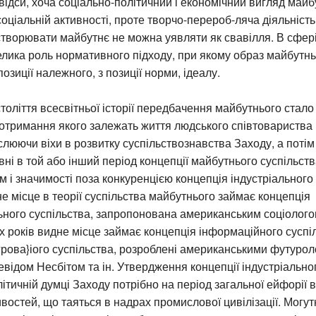
Звідси, хоча соціально-політичний і економічний вигляд май
оціальній активності, проте творчо-перероб-ляча діяльність
створювати майбутнє не можна уявляти як свавілля. В сфер
лика роль нормативного підходу, при якому образ майбутнь
озиції належного, з позиції норми, ідеалу.
століття всесвітньої історії передбачення майбутнього стал
дотримання якого залежать життя людського співтовариства 
слюючи віхи в розвитку суспільствознавства Заходу, а потім 
вні в той або інший період концепції майбутнього суспільств
м і значимості поза конкуренцією концепція індустріального 
чне місце в теорії суспільства майбутнього займає концепція
ьного суспільства, запропонована американським соціолог
-х років видне місце займає концепція інформаційного суспіл
грова}іого суспільства, розроблені американськими футуро
ідом Несбітом та ін. Утвердження концепції індустріально
ітичній думці Заходу потрібно на період загальної ейфорії в
остей, що таяться в надрах промислової цивілізації. Могутн