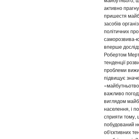
майбутнього, щ
активно прагну
пришестя майбу
засобів організ
політичних про
саморозвива-ю
вперше дослід
Робертом Мерт
тенденції розв
проблеми вижив
підвищує знач
«майбутньотво
важливо погод
виглядом майбу
населення, і п
сприяти тому, 
побудований не
об'єктивних те