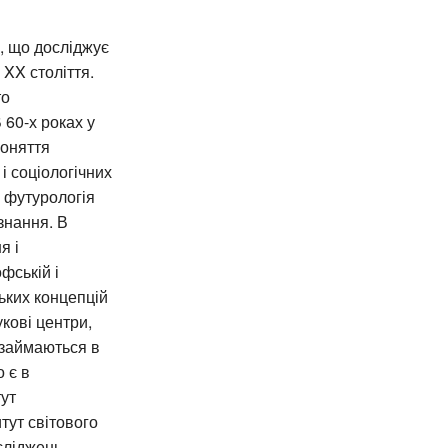
ня, що досліджує
 XX століття.
то
 60-х роках у
поняття
 соціологічних
я футурологія
знання. В
я і
фській і
ьких концепцій
кові центри,
займаються в
 є в
тут
тут світового
осліджень