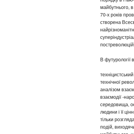
майбутнього, в 
70-х років про
створена Всес
найрізноманітн
суперіндустріа
постреволюційн
В футурології 
техніцистський
технічної револ
аналізом взаєм
взаємодії -на
середовища, ос
людини і її цін
тільки розгляд
подій, виходяч