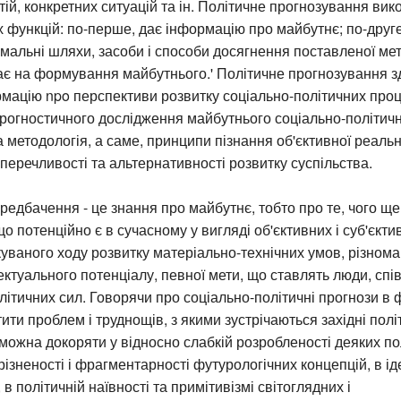
тій, конкретних ситуацій та ін. Політичне прогнозування вик
функцій: по-перше, дає інформацію про майбутнє; по-друге
мальні шляхи, засоби і способи досягнення поставленої мети
ає на формування майбутнього.' Політичне прогнозування з
рмацію npo перспективи розвитку соціально-політичних проц
прогностичного дослідження майбутнього соціально-політич
 методологія, а саме, принципи пізнання об'єктивної реально
уперечливості та альтернативності розвитку суспільства.
редбачення - це знання про майбутнє, тобто про те, чого ще
що потенційно є в сучасному у вигляді об'єктивних і суб'єкти
уваного ходу розвитку матеріально-технічних умов, різнома
лектуального потенціалу, певної мети, що ставлять люди, сп
олітичних сил. Говорячи про соціально-політичні прогнози в ф
ити проблем і труднощів, з якими зустрічаються західні політ
 можна докоряти у відносно слабкій розробленості деяких по
різненості і фрагментарності футурологічних концепцій, в ід
в політичній наївності та примітивізмі світоглядних і