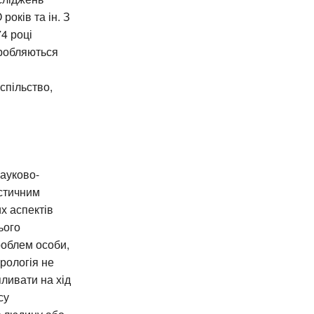
років та ін. З
4 році
зробляються
спільство,
науково-
остичним
х аспектів
ього
проблем особи,
урологія не
ливати на хід
су