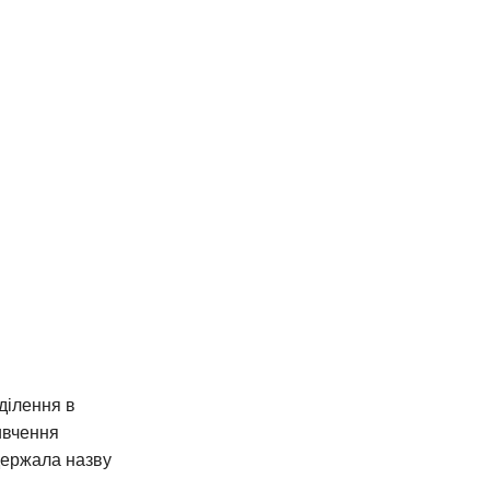
ділення в
ивчення
одержала назву