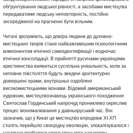
обґрунтування людської рівності, а засобами мистецтва
передаватиме людську неповторність, постійно
зосередженої на прагненні бути вільним.
Читачі зрозуміють, що довіра людини до духовно-
мистецьких творів стане найважливішим психологічним
компонентом етнічної самоідентифікації і водночас
етнічної консолідації. В прийнятті русичами-українцями
християнства виявиться суспільна унікальність, коли за
неповне півстоліття будуть зведені архітектурно
довершені храми, внутрішньо оздоблені
високомистецькими іконами. Відомий американський
художник, мистецтвознавець українського походження
Святослав Гординський напрочуд проникливо окреслив
процес ікономалювання у давньоруський час. Він
зазначив, що у Києві це мистецтво впродовж ХІ-ХП
століть перейшло своєрідну еволюцію, злокалізувалося і
частинно позбулося свого грецького характеру.