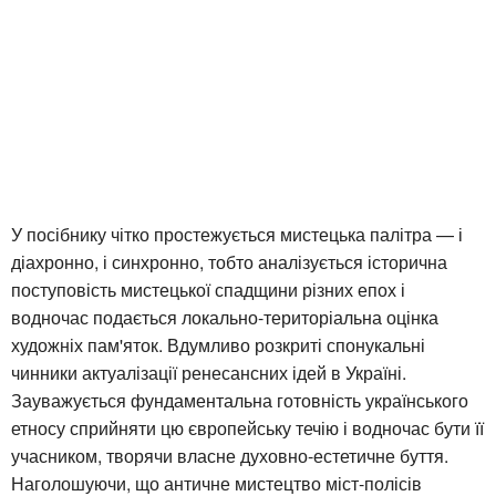
У посібнику чітко простежується мистецька палітра — і
діахронно, і синхронно, тобто аналізується історична
поступовість мистецької спадщини різних епох і
водночас подається локально-територіальна оцінка
художніх пам'яток. Вдумливо розкриті спонукальні
чинники актуалізації ренесансних ідей в Україні.
Зауважується фундаментальна готовність українського
етносу сприйняти цю європейську течію і водночас бути її
учасником, творячи власне духовно-естетичне буття.
Наголошуючи, що античне мистецтво міст-полісів