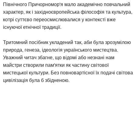
Північного Причорномор'я мало академічно повчальний
характер, як і західноєвропейська філософія та культура,
котрі суттєво переосмислювалися у контексті вже
існуючої етнічної традиції.
Тритомний посібник укладений так, аби була зрозумілою
природа, генеза, ідеологія українського мистецтва.
Уважний читач збагне, що відомі або незнані нам
майстри створили пам'ятки як частину світової
мистецької культури. Без повновартісної їх подачі світова
цивілізація була б збідненою.