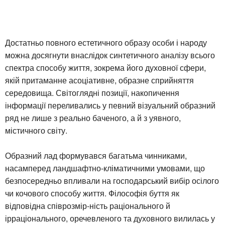
Достатньо повного естетичного образу особи і народу
можна досягнути внаслідок синтетичного аналізу всього
спектра способу життя, зокрема його духовної сфери,
якій притаманне асоціативне, образне сприйняття
середовища. Світоглядні позиції, накопичення
інформації переливались у певний візуальний образний
ряд не лише з реально баченого, а й з уявного,
містичного світу.
Образний лад формувався багатьма чинниками,
насамперед ландшафтно-кліматичними умовами, що
безпосередньо впливали на господарський вибір осілого
чи кочового способу життя. Філософія буття як
відповідна співрозмір-ність раціонального й
ірраціонального, оречевленого та духовного вилилась у