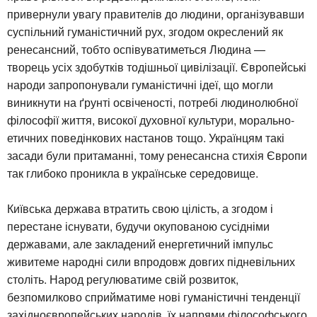
привернули увагу правителів до людини, організувавши
суспільний гуманістичний рух, згодом окреслений як
ренесансний, тобто оспівуватиметься Людина —
творець усіх здобутків тодішньої цивілізації. Європейські
народи запропонували гуманістичні ідеї, що могли
виникнути на ґрунті освіченості, потребі людинолюбної
філософії життя, високої духовної культури, морально-
етичних поведінкових настанов тощо. Українцям такі
засади були притаманні, тому ренесансна стихія Європи
так глибоко проникла в українське середовище.
Київська держава втратить свою цілість, а згодом і
перестане існувати, будучи окупованою сусідніми
державами, але закладений енергетичний імпульс
живитеме народні сили впродовж довгих підневільних
століть. Народ регулюватиме свій розвиток,
безпомилково сприйматиме нові гуманістичні тенденції
західноєвропейських народів, їх напрями філософського