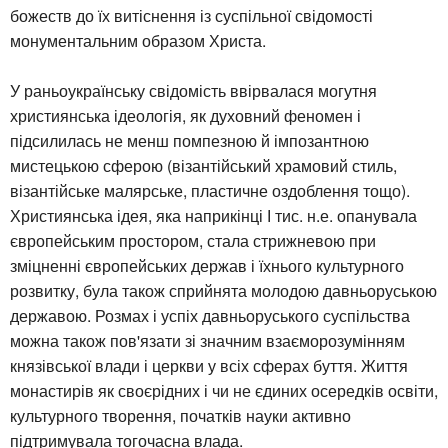
божеств до їх витіснення із суспільної свідомості
монументальним образом Христа.
У раньоукраїнську свідомість ввірвалася могутня
християнська ідеологія, як духовний феномен і
підсилилась не менш помпезною й імпозантною
мистецькою сферою (візантійський храмовий стиль,
візантійське малярське, пластичне оздоблення тощо).
Християнська ідея, яка наприкінці І тис. н.е. опанувала
європейським простором, стала стрижневою при
зміцненні європейських держав і їхнього культурного
розвитку, була також сприйнята молодою давньоруською
державою. Розмах і успіх давньоруського суспільства
можна також пов'язати зі значним взаєморозумінням
князівської влади і церкви у всіх сферах буття. Життя
монастирів як своєрідних і чи не єдиних осередків освіти,
культурного творення, початків науки активно
підтримувала тогочасна влада.