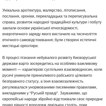
Унікальна архітектура, малярство, літописання,
послання, хроніки, перекладацька та переписувальна
справа, розвиток народної традиційної культури і побуту
заклали основи української етносвідомості,
енергетичного заряду якого вистачило на тисячоліття
етнічного самовідстоювання; були створені естетичні
мистецькі орієнтири.
В процесі пізнання небувалого розквіту Києворуської
держави варто зосередитись на особливо важливому
моменті — характерові суспільних взаємовідносин, коли
русичі уникнули принизливого рабського цілковито
безправного статусу, а їхня взаємозалежність
регулювалася унормованими писемними правилами,
викладеними у "Руській правді". Зауважимо, що
європейські народи збройно відстоювали своє природне
право рівності впродовж декількох століть, поки