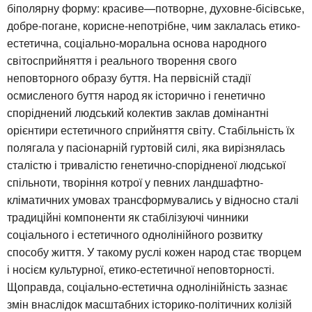
біполярну форму: красиве—потворне, духовне-бісівське,
добре-погане, корисне-непотрібне, чим заклалась етико-
естетична, соціально-моральна основа народного
світосприйняття і реального творення свого
неповторного образу буття. На первісній стадії
осмисленого буття народ як історично і генетично
споріднений людський колектив заклав домінантні
орієнтири естетичного сприйняття світу. Стабільність їх
полягала у пасіонарній гуртовій силі, яка вирізнялась
сталістю і тривалістю генетично-спорідненої людської
спільноти, творіння котрої у певних ландшафтно-
кліматичних умовах трансформувались у відносно сталі
традиційні компоненти як стабілізуючі чинники
соціального і естетичного однолінійного розвитку
способу життя. У такому руслі кожен народ стає творцем
і носієм культурної, етико-естетичної неповторності.
Щоправда, соціально-естетична однолінійність зазнає
змін внаслідок масштабних історико-політичних колізій