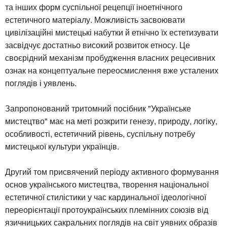
та інших форм суспільної рецепції іноетнічного
естетичного матеріалу. Можливість засвоювати
цивілізаційні мистецькі набутки й етнічно їх естетизувати
засвідчує достатньо високий розвиток етносу. Це
своєрідний механізм пробудження власних рецесивних
ознак на концептуальне переосмислення вже усталених
поглядів і уявлень.
Запропонований тритомний посібник "Українське
мистецтво" має на меті розкрити генезу, природу, логіку,
особливості, естетичний рівень, суспільну потребу
мистецької культури українців.
Другий том присвячений періоду активного формування
основ українського мистецтва, творення національної
естетичної стилістики у час кардинальної ідеологічної
переорієнтації протоукраїнських племінних союзів від
язичницьких сакральних поглядів на світ уявних образів