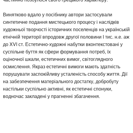
Винятково вдало у посібнику автори застосували
синтетичне подання мистецького процесу і наслідків
художньої творчості історичних поселенців на українській
етнічній території впродовж другої половини І тис. н.е. аж
до XVI ст. Естетично-художні набутки вконтекстовані у
суспільне буття як сфери формування потреб, їх
оціночної шкали, естетичних вимог, світоглядного
осмислення. Якраз естетичні вимоги мають здатність
порушувати заспокійливу усталеність способу життя. Дії
на забезпечення матеріального достатку, добробуту
настільки суспільно активні, як естетичні спонуки,
водночас закладені у прагненні збагачення.