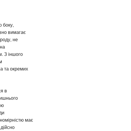
о боку,
ивно вимагає
роду, не
чна
. З іншого
м
ва та окремих
ся в
лишнього
ою
ди
ономірністю має
 дійсно