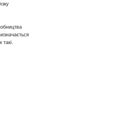
язку
робництва
визначається
 такі.