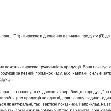
 праці (Пп) - виражає відношення величини продукту (П) до 
у показник виражає трудоємність продукції. Вона показує, с
родукції за певний проміжок часу, або, навпаки, скільки зат
дукції.
 праці розраховується двояко: а) виробництво продукції на
 виробництво продукції на одну відпрацьовану людино-годи
ся як натуральні, так і вартісні показники. Наприклад, на вз
но такі показники: вироблено 40 тис. пар взуття, працювал