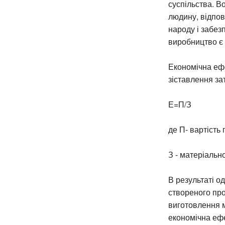
суспільства. В
людину, відпов
народу і забез
виробництво є
Економічна еф
зіставлення за
Е=П/З
де П- вартість 
З - матеріальн
В результаті о
створеного пр
виготовлення м
економічна ефе