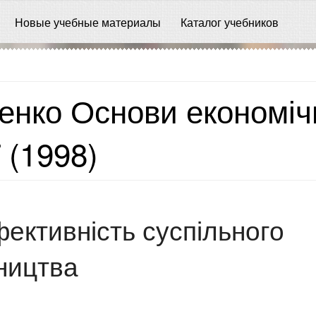
Новые учебные материалы
Каталог учебников
енко Основи економіч
ї (1998)
фективність суспільного
ництва