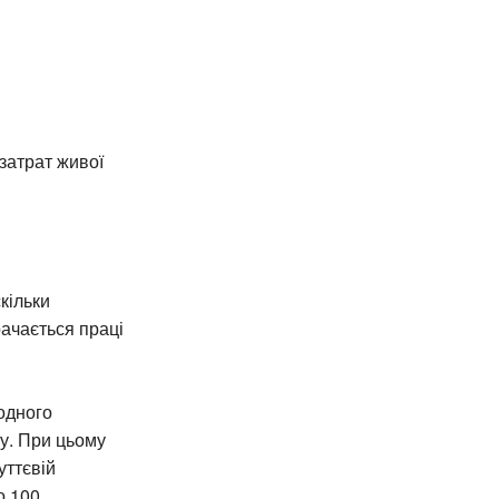
затрат живої
кільки
рачається праці
 одного
ну. При цьому
уттєвій
о 100