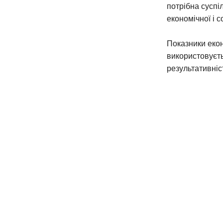
потрібна суспі
економічної і с
Показники еко
використовуєть
результативніс