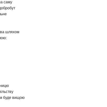
на саму
 добробут
льне
тва шляхом
лою:
иницю
ільству
тим буде вищою