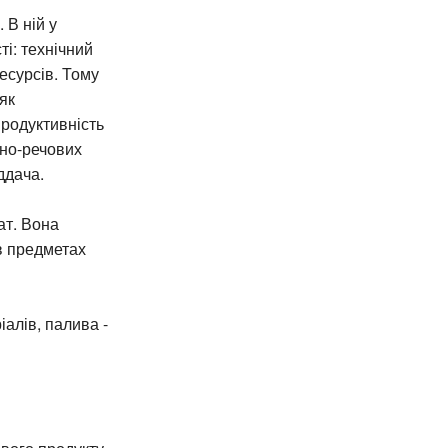
 В ній у
і: технічний
есурсів. Тому
як
родуктивність
ьно-речових
ддача.
ат. Вона
 в предметах
іалів, палива -