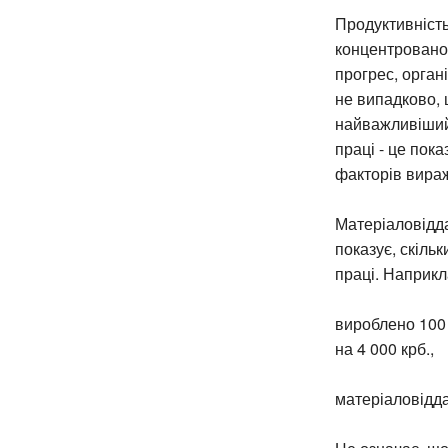
Продуктивність
концентрованом
прогрес, орган
не випадково, 
найважливіший
праці - це пок
факторів вираж
Матеріаловідда
показує, скіль
праці. Наприкл
вироблено 100 
на 4 000 крб.,
матеріаловідда