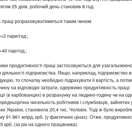
тягом 25 днів, робочий день становив 8 год.
 праці розраховуватиметься таким чином:
2 пари/год.;
40 пар/год.;
ники продуктивності праці застосовуються для узагальнюючо
 діяльності підприємства. Якщо, наприклад, підприємство 
укцію, то спочатку необхідно підрахувати її вартість, а поті
ину на відповідні затрати, одержимо продуктивність праці:
ції (в карбованцях) в розрахунку на людино-годину чи на од
 середньорічна чисельність робітників і службовців, зайнятих
іки України, становила 20,4 тис. Чоловік. Тоді ж було виробл
му 91 861 млрд. крб. (у фактичних цінах). Отже, продуктивні
 крб. (за рік на одного працівника).