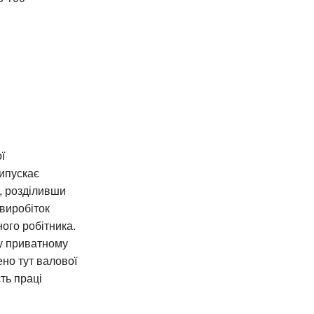
ї
випускає
м, розділивши
 виробіток
ного робітника.
 у приватному
ено тут валової
сть праці