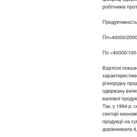
робітників про
Продуктивність
Пп=40000/2000=
Пп =40000/100=
Вартісні показ
характеристики
різнорідну прод
одержану велич
валової продук
Так, у 1994 р.
секторі економ
продукції на су
дорівнювала 4,5