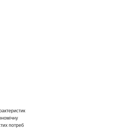
рактеристик
ономічну
стих потреб