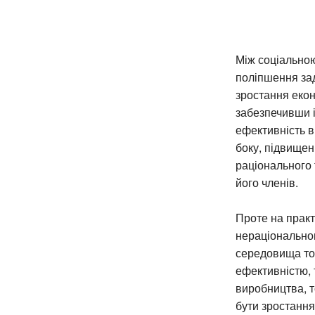
Між соціальною
поліпшення зад
зростання екон
забезпечивши і
ефективність 
боку, підвище
раціонального 
його членів.
Проте на практ
нераціонально
середовища то
ефективністю, 
виробництва, т
бути зростання 