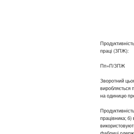
Продуктивність
праці (ЗПЖ):
Пп=П/ЗПЖ
Зворотний цьом
виробляється п
на одиницю про
Продуктивність
працівника; б)
використовують
фабриці одержа