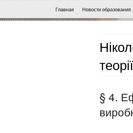
Главная
Новости образования
Нікол
теорі
§ 4. Е
вироб