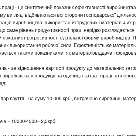
 праці - це синтетичний показник ефективності виробництва.
у вигляді відбиваються всі сторони господарської діяльност
ізація виробництва, використання трудових і матеріальних р
що саме рівень продуктивності праці нерідко розглядається 
 показник прогресивності суспільної форми виробництва. П
азник використання робочої сили. Ефективність же матеріал
ається такими показниками, як матеріаловіддача і фондові
ча - це відношення вартості продукту до матеріальних затр
ки виробляється продукції на одиницю затрат праці, втіленої
ад:
пар взуття - на суму 10 000 крб., витрачено сировини, матер
ча = 10000/4000= 2,5крб.