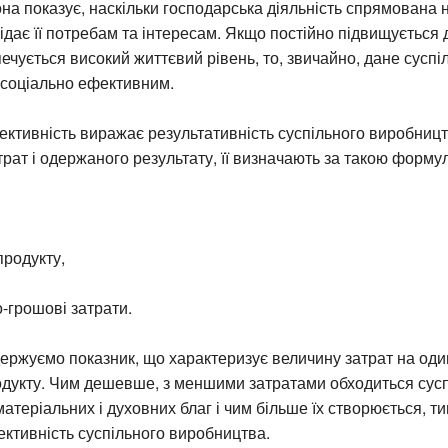
она показує, наскільки господарська діяльність спрямована 
ідає її потребам та інтересам. Якщо постійно підвищується
печується високий життєвий рівень, то, звичайно, дане суспі
 соціально ефективним.
ективність виражає результативність суспільного виробниц
трат і одержаного результату, її визначають за такою форму
продукту,
о-грошові затрати.
держуємо показник, що характеризує величину затрат на од
одукту. Чим дешевше, з меншими затратами обходиться сусп
атеріальних і духовних благ і чим більше їх створюється, 
ктивність суспільного виробництва.