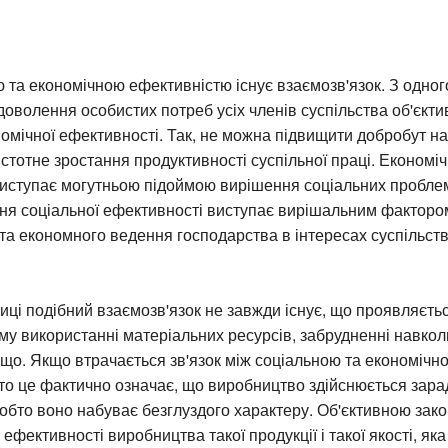
 та економічною ефективністю існує взаємозв'язок. З одног
оволення особистих потреб усіх членів суспільства об'єкт
омічної ефективності. Так, не можна підвищити добробут на
стотне зростання продуктивності суспільної праці. Економі
виступає могутньою підоймою вирішення соціальних проблем
ння соціальної ефективності виступає вирішальним факторо
та економного ведення господарства в інтересах суспільст
иці подібний взаємозв'язок не завжди існує, що проявляєть
му використанні матеріальних ресурсів, забрудненні навко
що. Якщо втрачається зв'язок між соціальною та економічн
то це фактично означає, що виробництво здійснюється зара
обто воно набуває безглуздого характеру. Об'єктивною зак
ефективності виробництва такої продукції і такої якості, яка