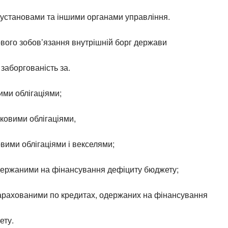
 установами та іншими органами управління.
вого зобов’язання внутрішній борг держави
 заборгованість за.
ими облігаціями;
ковими облігаціями,
овими облігаціями і векселями;
одержаними на фінансування дефіциту бюджету;
нарахованими по кредитах, одержаних на фінансування
ету.