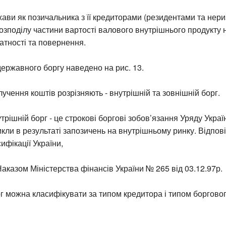
ави як позичальника з її кредиторами (резидентами та нери
зподілу частини вартості валового внутрішнього продукту 
латності та повернення.
ержавного боргу наведено на рис. 13.
учення коштів розрізняють - внутрішній та зовнішній борг.
рішній борг - це строкові боргові зобов’язання Уряду Украї
кли в результаті запозичень на внутрішньому ринку. Відпові
ифікації України,
аказом Міністерства фінансів України № 265 від 03.12.97р.
 можна класифікувати за типом кредитора і типом боргово