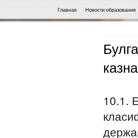
Главная
Новости образования
Булга
казна
10.1. 
класиф
держав