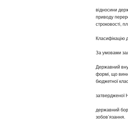
відносини держ
приводу переро
строковості, п
Класифікацію д
За умовами зал
Державний внут
формі, що вини
бюджетної клас
затвердженої Н
державний борг
зобов’язання.