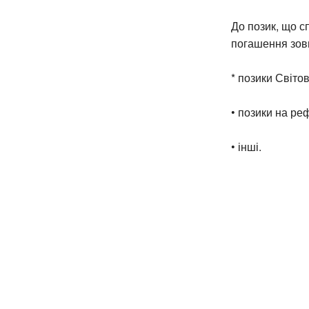
До позик, що 
погашення зов
* позики Світо
• позики на р
• інші.