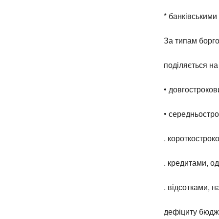
* банківськими
За типам борго
поділяється на
• довгостроков
• середньостро
. короткострок
. кредитами, 
. відсотками, 
дефіциту бюдж