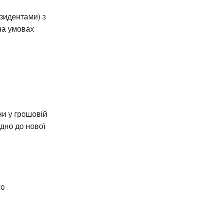
зидентами) з
на умовах
ни у грошовій
дно до нової
го