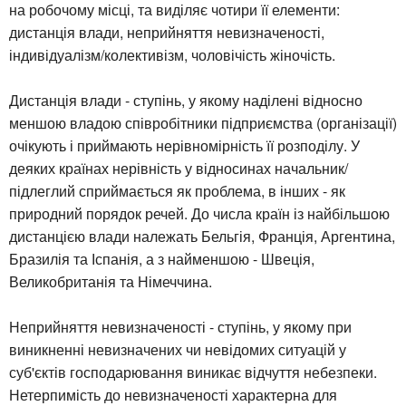
на робочому місці, та виділяє чотири її елементи:
дистанція влади, неприйняття невизначеності,
індивідуалізм/колективізм, чоловічість жіночість.
Дистанція влади - ступінь, у якому наділені відносно
меншою владою співробітники підприємства (організації)
очікують і приймають нерівномірність її розподілу. У
деяких країнах нерівність у відносинах начальник/
підлеглий сприймається як проблема, в інших - як
природний порядок речей. До числа країн із найбільшою
дистанцією влади належать Бельгія, Франція, Аргентина,
Бразилія та Іспанія, а з найменшою - Швеція,
Великобританія та Німеччина.
Неприйняття невизначеності - ступінь, у якому при
виникненні невизначених чи невідомих ситуацій у
суб'єктів господарювання виникає відчуття небезпеки.
Нетерпимість до невизначеності характерна для