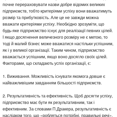
почне перераховувати назви добре відомих великих
підприємств, тобто критеріями успіху вони вважатимуть
розмір та прибутковість. Але це не завжди можна
вважати критеріями успіху. Необхідно зрозуміти, що
будь-яке підприємство існує для реалізації певних цілей.
І якщо досягнення величезного розміру не є метою, то
тоді й малий бізнес може вважатися настільки успішним,
як і у великої організації. Таким чином, підприємство
вважається успішним, якщо воно досягло своїх цілей.
Факторами, що складають успіх організації, є:
1. Виживання. Можливість існувати якомога довше є
найважливішим завданням більшості підприємств.
2. Результативність та ефективність. Щоб досягти успіху,
підприємство має бути як результативним, так і
ефективним. За словами П.Дракера, результативність є
наслідком того, що «робляться потрібні, правильні речі».