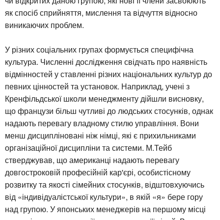
чи відкритих даною групою, які нові її члени засвоюють
як спосіб сприйняття, мислення та відчуття відносно
виникаючих проблем.
У різних соціальних групах формується специфічна
культура. Численні дослідження свідчать про наявність
відмінностей у ставленні різних національних культур до
певних цінностей та установок. Наприклад, учені з
Кренфільдської школи менеджменту дійшли висновку,
що французи більш чутливі до людських стосунків, однак
надають перевагу владному стилю управління. Вони
менш дисципліновані ніж німці, які є прихильниками
організаційної дисципліни та системи. М.Тейб
стверджував, що американці надають перевагу
довгостроковій професійній кар'єрі, особистісному
розвитку та якості сімейних стосунків, відштовхуючись
від «індивідуалістської культури», в якій «я» бере гору
над групою. У японських менеджерів на першому місці