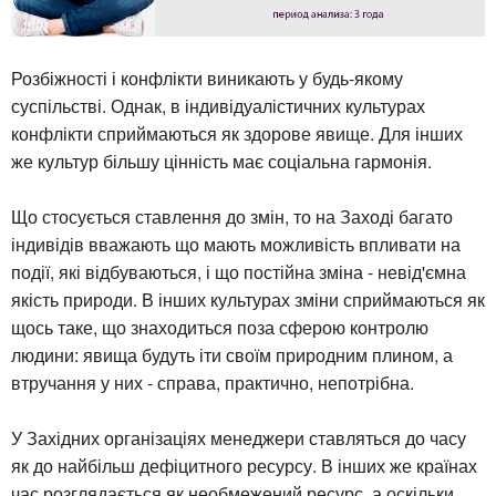
Розбіжності і конфлікти виникають у будь-якому
суспільстві. Однак, в індивідуалістичних культурах
конфлікти сприймаються як здорове явище. Для інших
же культур більшу цінність має соціальна гармонія.
Що стосується ставлення до змін, то на Заході багато
індивідів вважають що мають можливість впливати на
події, які відбуваються, і що постійна зміна - невід'ємна
якість природи. В інших культурах зміни сприймаються як
щось таке, що знаходиться поза сферою контролю
людини: явища будуть іти своїм природним плином, а
втручання у них - справа, практично, непотрібна.
У Західних організаціях менеджери ставляться до часу
як до найбільш дефіцитного ресурсу. В інших же країнах
час розглядається як необмежений ресурс, а оскільки