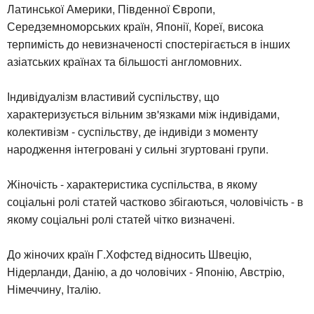
Латинської Америки, Південної Європи,
Середземноморських країн, Японії, Кореї, висока
терпимість до невизначеності спостерігається в інших
азіатських країнах та більшості англомовних.
Індивідуалізм властивий суспільству, що
характеризується вільним зв'язками між індивідами,
колективізм - суспільству, де індивіди з моменту
народження інтегровані у сильні згуртовані групи.
Жіночість - характеристика суспільства, в якому
соціальні ролі статей частково збігаються, чоловічість - в
якому соціальні ролі статей чітко визначені.
До жіночих країн Г.Хофстед відносить Швецію,
Нідерланди, Данію, а до чоловічих - Японію, Австрію,
Німеччину, Італію.