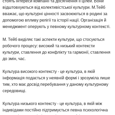
стоять інтереси компанії та досягнення її цілей. Вони
відштовхуються від колективістської культури. М.Тейб
вважає, що культурні цінності засвоюються в родині за
допомогою впливу релігії та історії нації. Організація й
менеджмент оперують у певному культурному контексті.
М. Тейб виділяє такі аспекти культури, що стосуються
робочого процесу: високий та низький контексти
культури, ставлення до конфлікту та гармонії, ставлення
до змін, час.
Культура високого контексту - це культура, в якій
інформація подається у неявній формі і зрозуміла лише
тим, хто має досвід перебування у даному культурному
середовищі.
Культура низького контексту - це культура, в якій між
індивідами постійно підтримується певна психологічна