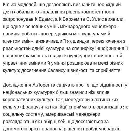
Кілька моделей, що дозволяють визначити необхідний
для глобального «правління рівень компетентності,
запропонував К.Едамс, а К.Бархем та С. Уїллс виявили,
що одне з основних умінь міжнародного менеджера -
навичка роботи «посередником між культурами й
агентом змін», визначивши її як швидке переключення з
реальностей однієї культури на специфіку іншої; знання її
підводних каменів та відчуття культурних відмінностей;
управління змінами й уміння розширювати межі різних
культур; досягнення балансу швидкості та сприйняття.
Дослідження А.Лорента свідчать про те, що відмінності у
національних культурах більш значили ніж вплив
корпоративних культур. Так, менеджери з латинських
культур (французи та італійці) сприймають організацію як
соціальну систему, американські менеджери
розглядають її як набір цілей, що досягаються за
допомогою орієнтованої на рішення проблем ієрархії.