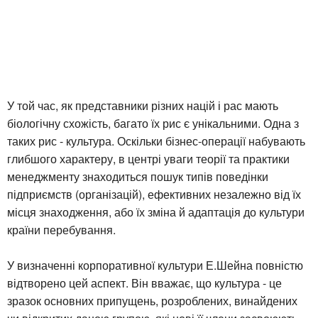
У той час, як представники різних націй і рас мають
біологічну схожість, багато їх рис є унікальними. Одна з
таких рис - культура. Оскільки бізнес-операції набувають
глибшого характеру, в центрі уваги теорії та практики
менеджменту знаходиться пошук типів поведінки
підприємств (організацій), ефективних незалежно від їх
місця знаходження, або їх зміна й адаптація до культури
країни перебування.
У визначенні корпоративної культури Е.Шейна повністю
відтворено цей аспект. Він вважає, що культура - це
зразок основних припущень, розроблених, винайдених