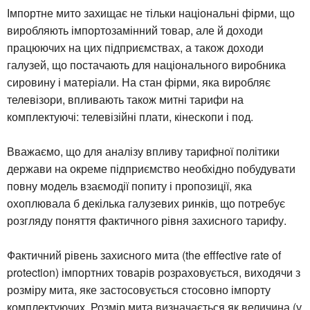
Імпортне мито захищає не тільки національні фірми, що
виробляють імпортозамінний товар, але й доходи
працюючих на цих підприємствах, а також доходи
галузей, що постачають для національного виробника
сировину і матеріали. На стан фірми, яка виробляє
телевізори, впливають також митні тарифи на
комплектуючі: телевізійні плати, кінескопи і под.
Вважаємо, що для аналізу впливу тарифної політики
держави на окреме підприємство необхідно побудувати
повну модель взаємодії попиту і пропозиції, яка
охоплювала б декілька галузевих ринків, що потребує
розгляду поняття фактичного рівня захисного тарифу.
Фактичний рівень захисного мита (the efffective rate of
protection) імпортних товарів розраховується, виходячи з
розміру мита, яке застосовується стосовно імпорту
комплектуючих. Розмір мита визначається як величина (у