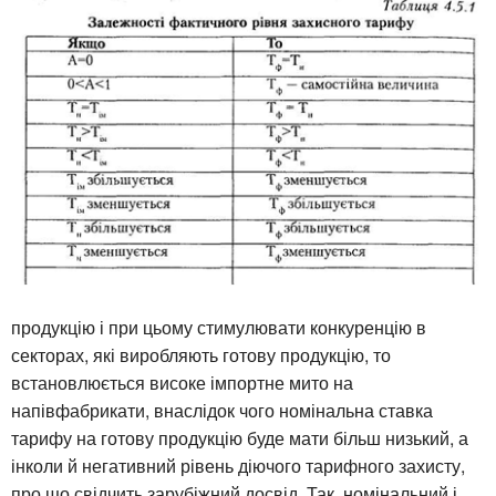
продукцію і при цьому стимулювати конкуренцію в
секторах, які виробляють готову продукцію, то
встановлюється високе імпортне мито на
напівфабрикати, внаслідок чого номінальна ставка
тарифу на готову продукцію буде мати більш низький, а
інколи й негативний рівень діючого тарифного захисту,
про що свідчить зарубіжний досвід. Так, номінальний і