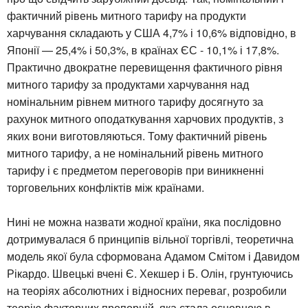
фактичний рівень митного тарифу на продукти
харчування складають у США 4,7% і 10,6% відповідно, в
Японії — 25,4% і 50,3%, в країнах ЄС - 10,1% і 17,8%.
Практично двократне перевищення фактичного рівня
митного тарифу за продуктами харчування над
номінальним рівнем митного тарифу досягнуто за
рахунок митного оподаткування харчових продуктів, з
яких вони виготовляються. Тому фактичний рівень
митного тарифу, а не номінальний рівень митного
тарифу і є предметом переговорів при виникненні
торговельних конфліктів між країнами.
Нині не можна назвати жодної країни, яка послідовно
дотримувалася б принципів вільної торгівлі, теоретична
модель якої була сформована Адамом Смітом і Давидом
Рікардо. Швецькі вчені Є. Хекшер і Б. Олін, грунтуючись
на теоріях абсолютних і відносних переваг, розробили
теорію факторних пропорцій, яка стала основною в