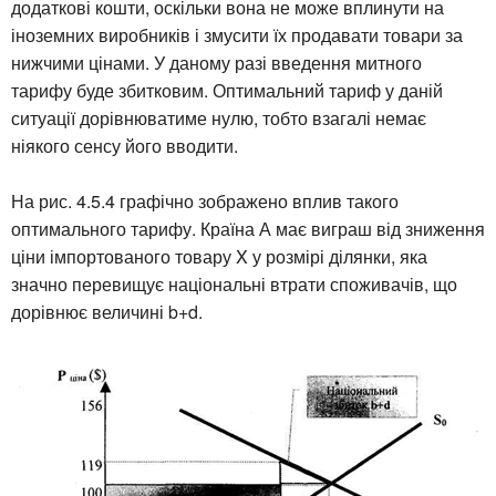
додаткові кошти, оскільки вона не може вплинути на
іноземних виробників і змусити їх продавати товари за
нижчими цінами. У даному разі введення митного
тарифу буде збитковим. Оптимальний тариф у даній
ситуації дорівнюватиме нулю, тобто взагалі немає
ніякого сенсу його вводити.
На рис. 4.5.4 графічно зображено вплив такого
оптимального тарифу. Країна А має виграш від зниження
ціни імпортованого товару X у розмірі ділянки, яка
значно перевищує національні втрати споживачів, що
дорівнює величині b+d.