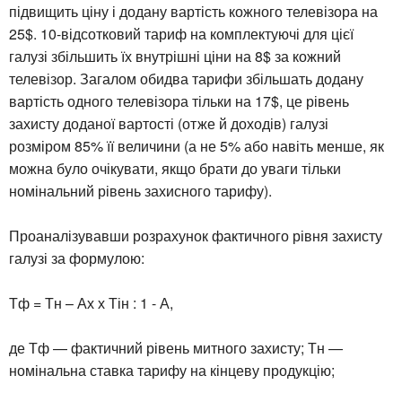
підвищить ціну і додану вартість кожного телевізора на
25$. 10-відсотковий тариф на комплектуючі для цієї
галузі збільшить їх внутрішні ціни на 8$ за кожний
телевізор. Загалом обидва тарифи збільшать додану
вартість одного телевізора тільки на 17$, це рівень
захисту доданої вартості (отже й доходів) галузі
розміром 85% її величини (а не 5% або навіть менше, як
можна було очікувати, якщо брати до уваги тільки
номінальний рівень захисного тарифу).
Проаналізувавши розрахунок фактичного рівня захисту
галузі за формулою:
Тф = Тн – Ах х Тін : 1 - А,
де Тф — фактичний рівень митного захисту; Тн —
номінальна ставка тарифу на кінцеву продукцію;