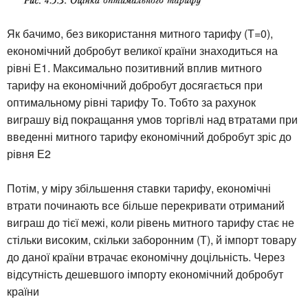
Як бачимо, без використання митного тарифу (Т=0),
економічний добробут великої країни знаходиться на
рівні Е1. Максимально позитивний вплив митного
тарифу на економічний добробут досягається при
оптимальному рівні тарифу То. Тобто за рахунок
виграшу від покращання умов торгівлі над втратами при
введенні митного тарифу економічний добробут зріс до
рівня Е2
Потім, у міру збільшення ставки тарифу, економічні
втрати починають все більше перекривати отриманий
виграш до тієї межі, коли рівень митного тарифу стає не
стільки високим, скільки заборонним (Т), й імпорт товару
до даної країни втрачає економічну доцільність. Через
відсутність дешевшого імпорту економічний добробут
країни