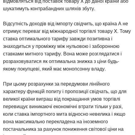
відмовляться від поставок товару X до даної країни або
шукатимуть контрабандних шляхів збуту.
Відсутність доходів від імпорту свідчить, що країна А не
отримує переваг від міжнародної торгівлі товару X. Тому
ставка оптимального тарифу завжди позитивна і
знаходиться у проміжку між нульовою і заборонною
ставками митного тарифу. Вона може розглядатися і
розраховуватися як оптимальна знижка з ціни будь-
якому покупцеві, який має монопсонну владу.
При цьому розрахунки за передумови лінійного
характеру функцій попиту і пропозиції свідчать, що для
великої країни виграш від покращання умов торгівлі
перевищує виникаючі економічні втрати тільки у разі,
коли ставка імпортного мита відносно невелика і якщо
вона максимально перекладена на іноземного
постачальника за рахунок пониження світової ціни на