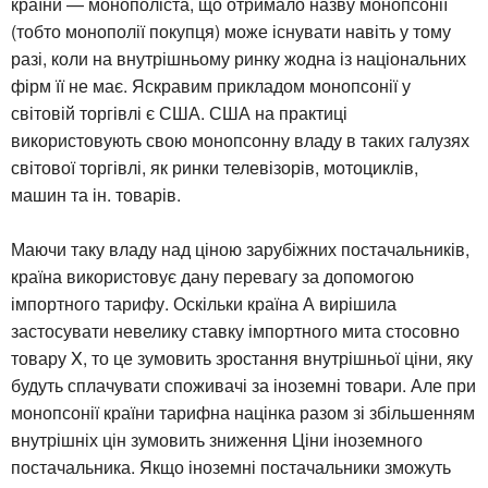
країни — монополіста, що отримало назву монопсонії
(тобто монополії покупця) може існувати навіть у тому
разі, коли на внутрішньому ринку жодна із національних
фірм її не має. Яскравим прикладом монопсонії у
світовій торгівлі є США. США на практиці
використовують свою монопсонну владу в таких галузях
світової торгівлі, як ринки телевізорів, мотоциклів,
машин та ін. товарів.
Маючи таку владу над ціною зарубіжних постачальників,
країна використовує дану перевагу за допомогою
імпортного тарифу. Оскільки країна А вирішила
застосувати невелику ставку імпортного мита стосовно
товару X, то це зумовить зростання внутрішньої ціни, яку
будуть сплачувати споживачі за іноземні товари. Але при
монопсонії країни тарифна націнка разом зі збільшенням
внутрішніх цін зумовить зниження Ціни іноземного
постачальника. Якщо іноземні постачальники зможуть