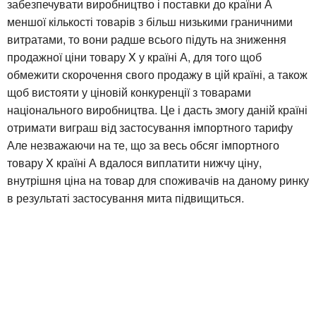
забезпечувати виробництво і поставки до країни А
меншої кількості товарів з більш низькими граничними
витратами, то вони радше всього підуть на зниження
продажної ціни товару X у країні А, для того щоб
обмежити скорочення свого продажу в цій країні, а також
щоб вистояти у ціновій конкуренції з товарами
національного виробництва. Це і дасть змогу даній країні
отримати виграш від застосування імпортного тарифу
Але незважаючи на те, що за весь обсяг імпортного
товару X країні А вдалося виплатити нижчу ціну,
внутрішня ціна на товар для споживачів на даному ринку
в результаті застосування мита підвищиться.