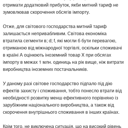
отримати додатковий прибуток, якби митний тариф не
зумовлював скорочення обсягів імпорту.
Отже, для світового господарства митний тариф
залишається непривабливим. Світова економіка
втратила сегменти в; d; f, які могли б бути перевагою,
отриманою від міжнародної торгівлі, оскільки споживачі
в країні А оцінюють іноземний товар X при обсягах
імпорту в межах 1 млн. одиниць на рік вище, ніж витрати
виробництва іноземних постачальників.
У даному разі світове господарство підпало під дію
ефектів захисту і споживання, тобто понесло втрати від
необхідності розвитку менш ефективного порівняно із
зарубіжним національного виробництва, а також від
скорочення внутрішнього споживання в інших країнах.
Крім того, не виключена ситуація, що на високий рівень