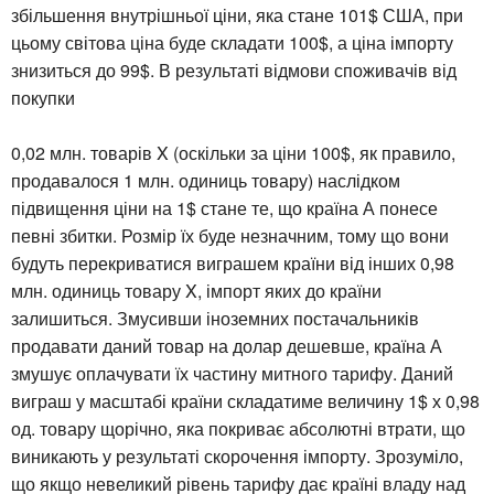
збільшення внутрішньої ціни, яка стане 101$ США, при
цьому світова ціна буде складати 100$, а ціна імпорту
знизиться до 99$. В результаті відмови споживачів від
покупки
0,02 млн. товарів X (оскільки за ціни 100$, як правило,
продавалося 1 млн. одиниць товару) наслідком
підвищення ціни на 1$ стане те, що країна А понесе
певні збитки. Розмір їх буде незначним, тому що вони
будуть перекриватися виграшем країни від інших 0,98
млн. одиниць товару X, імпорт яких до країни
залишиться. Змусивши іноземних постачальників
продавати даний товар на долар дешевше, країна А
змушує оплачувати їх частину митного тарифу. Даний
виграш у масштабі країни складатиме величину 1$ х 0,98
од. товару щорічно, яка покриває абсолютні втрати, що
виникають у результаті скорочення імпорту. Зрозуміло,
що якщо невеликий рівень тарифу дає країні владу над