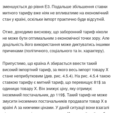
зменшується до рівня Е3. Подальше збільшення ставки
митного тарифу вже ніяк не впливатиме на економічний
стан у країні, оскільки імпорт практично буде відсутній.
Отже, доходимо висновку, що заборонний тариф ніколи
не може бути оптимальним з економічної точки зору. Але
доцільність його використання може диктуватись іншими
причинами (політичного, соціального та ін. характеру).
Припустимо, що країна А збирається ввести такий
високий імпортний тариф, за якого весь імпорт товару X
стане неприбутковим (див. рис. 4.5.4). На рис. 4.5.4 такою
ставкою тарифу є митний тариф, що перевищує 81$ за
одиницю товару X. Він знижує ціну, яку отримує
іноземний постачальник, до 119$. Такий тариф не може
змусити іноземних постачальників продавати товар X в
країні А за нижчими цінами. У даній ситуації вони взагалі