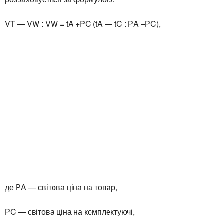
VT — VW : VW = tA +PC (tA — tC : РA –РC),
де РA — світова ціна на товар,
РC — світова ціна на комплектуючі,