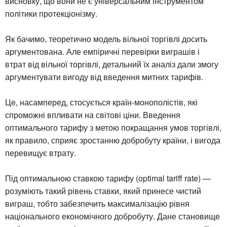
висновку, що вони не є універсальним інструментом
політики протекціонізму.
Як бачимо, теоретично модель вільної торгівлі досить
аргументована. Але емпіричні перевірки виграшів і
втрат від вільної торгівлі, детальний їх аналіз дали змогу
аргументувати вигоду від введення митних тарифів.
Це, насамперед, стосується країн-монополістів, які
спроможні впливати на світові ціни. Введення
оптимального тарифу з метою покращання умов торгівлі,
як правило, сприяє зростанню добробуту країни, і вигода
перевищує втрату.
Під оптимальною ставкою тарифу (optimal tariff rate) —
розуміють такий рівень ставки, який принесе чистий
виграш, тобто забезпечить максималізацію рівня
національного економічного добробуту. Дане становище