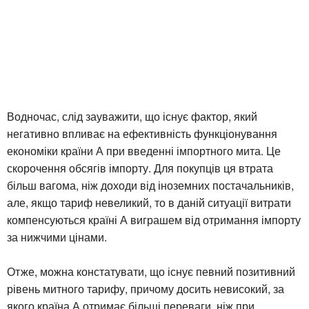
Водночас, слід зауважити, що існує фактор, який
негативно впливає на ефективність функціонування
економіки країни А при введенні імпортного мита. Це
скорочення обсягів імпорту. Для покупців ця втрата
більш вагома, ніж доходи від іноземних постачальників,
але, якщо тариф невеликий, то в даній ситуації витрати
компенсуються країні А виграшем від отримання імпорту
за нижчими цінами.
Отже, можна констатувати, що існує певний позитивний
рівень митного тарифу, причому досить невисокий, за
якого країна А отримає більші переваги, ніж при