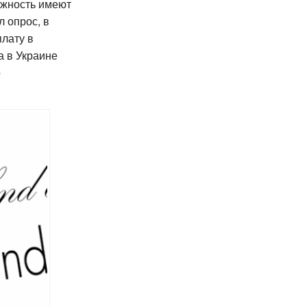
ожность имеют
л опрос, в
плату в
а в Украине
о