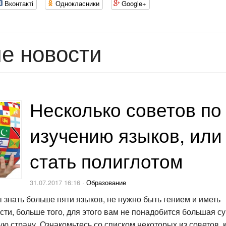
Вконтакті
Однокласники
Google+
е новости
Несколько советов по
изучению языков, или
стать полиглотом
31.07.2017 16:16 ·
Образование
ы знать больше пяти языков, не нужно быть гением и иметь
ти, больше того, для этого вам не понадобится большая с
ую страну. Ознакомьтесь со списком некоторых из советов,