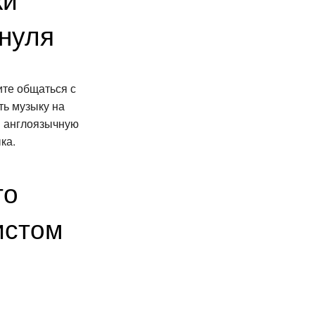
 нуля
ите общаться с
ть музыку на
в англоязычную
ка.
то
истом