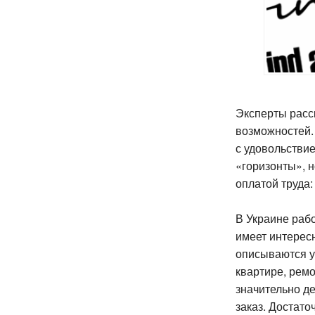
Эксперты расс
возможностей. 
с удовольстви
«горизонты», н
оплатой труда:
В Украине рабо
имеет интерес
описываются у
квартире, ремо
значительно д
заказ. Достато