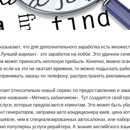
казывают, что для дополнительного заработка есть множес
Лучший вариант - это заработок на хобби. Это удачное соч
ем может приносить неплохую прибыль. Конечно, можно осв
о если на это не хватает времени, то можно подыскать рабо
 принимать заказы по телефону, распространять рекламные
тает относительно новый сервис по предоставлению и заказ
ное название «Метнись кабанчиком». Тут создается свой пр
слуги, которые предлагаются клиентам. Это может быть убо
нт генераторов, заправка авто кондиционера киев, цена ко
ешевле, чем в специализированных автосалонах, или набор 
чно популярны услуги рерайтера. А знание английского язык