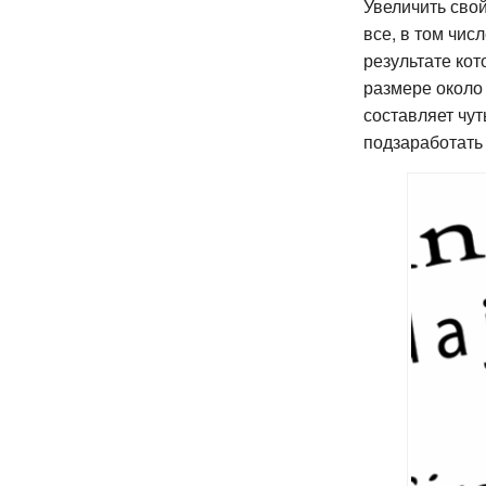
Увеличить сво
все, в том чис
результате кот
размере около 
составляет чут
подзаработать 