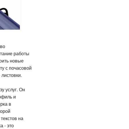
тво
етание работы
оить новые
ту с почасовой
 листовки.
у услуг. Он
офиль и
рка в
торой
текстов на
а - это