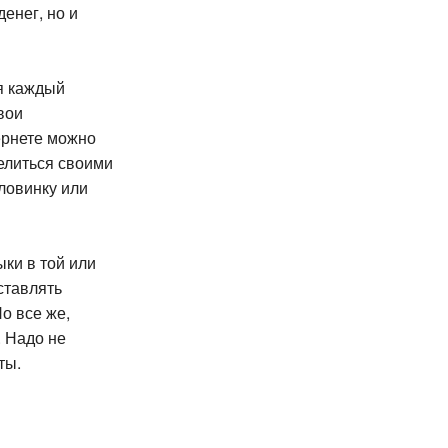
енег, но и
я каждый
вои
ернете можно
елиться своими
ловинку или
ки в той или
ставлять
о все же,
. Надо не
ты.