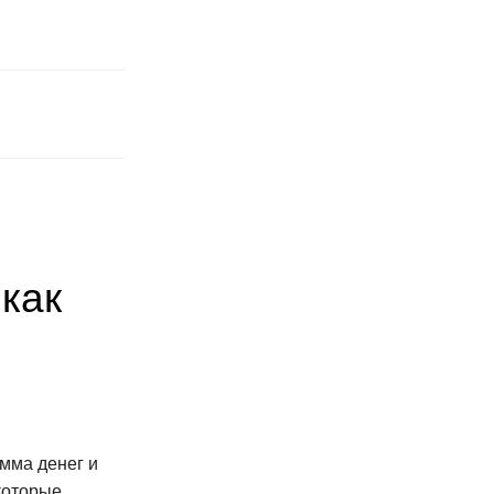
 как
умма денег и
 которые