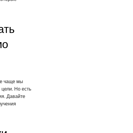
ать
мо
ще чаще мы
 цели. Но есть
ия. Давайте
зучения
ки