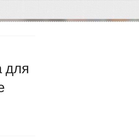
а для
е