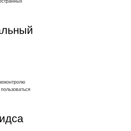
ностранных
альный
амоконтролю
 пользоваться
идса