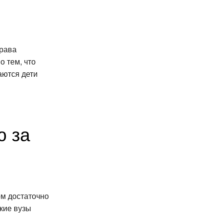
права
 тем, что
аются дети
в
ю за
ом достаточно
ские вузы