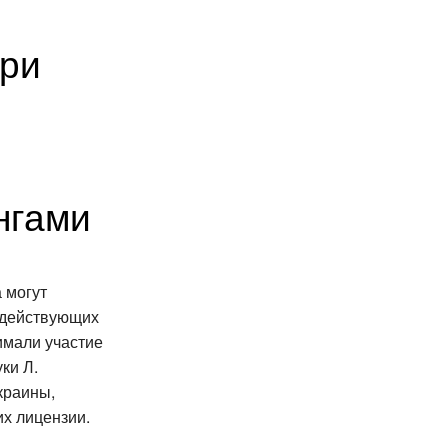
при
нгами
 могут
 действующих
нимали участие
ки Л.
краины,
их лицензии.