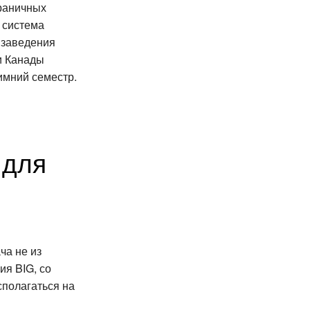
граничных
я система
 заведения
и Канады
зимний семестр.
 для
ча не из
ия BIG, со
сполагаться на