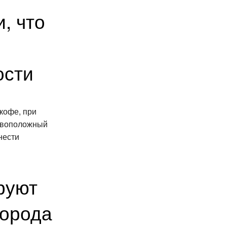
, что
ости
кофе, при
тивоположный
нести
руют
города