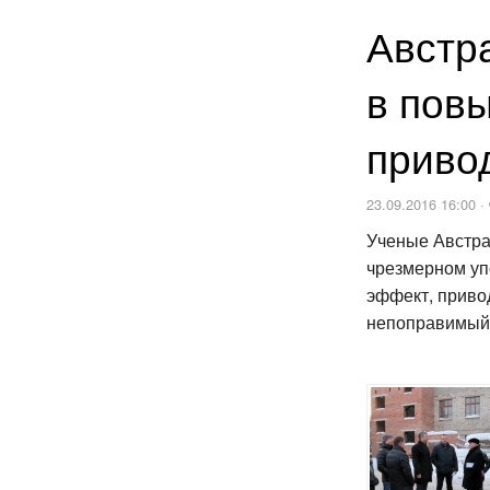
Австр
в пов
приво
23.09.2016 16:00 ·
Ученые Австра
чрезмерном уп
эффект, приво
непоправимый 