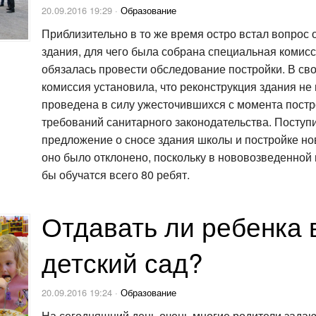
20.09.2016 19:29 ·
Образование
Приблизительно в то же время остро встал вопрос 
здания, для чего была собрана специальная комисс
обязалась провести обследование постройки. В св
комиссия установила, что реконструкция здания не
проведена в силу ужесточившихся с момента пост
требований санитарного законодательства. Поступ
предложение о сносе здания школы и постройке но
оно было отклонено, поскольку в нововозведенной
бы обучатся всего 80 ребят.
Отдавать ли ребенка 
детский сад?
20.09.2016 19:24 ·
Образование
На сегодняшний день очень многие родители зада