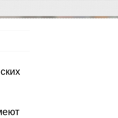
ских
меют