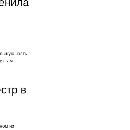
менила
ольшую часть
дя там
стр в
ном из