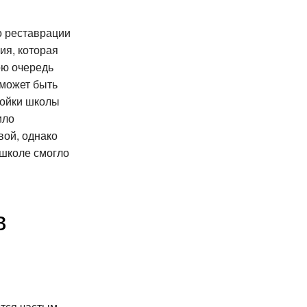
о реставрации
ия, которая
ою очередь
 может быть
ройки школы
ило
вой, однако
 школе смогло
в
ются частым