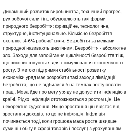
Динамічний розвиток виробництва, технічний прогрес,
рух робочої сили і ін., обумовлюють такі форми
природного безробіття: фрикційне, технологічне,
структурне, інституцюнальне. Кількісно безробіття
охоплює .4-6% робочої сили. Безробіття за межами
природної називають циклічним. Безробіття - абсолютне
зло. Заходи для запобігання циклічності безробіття ті ж,
що використовуються для стимулювання економічного
росту. З метою підтримки стабільності розвитку
економіки уряд має розробити такі заходи ліквідації
безробіття, що не відбилися б на темпах росту оплати
праці. Мова йде про мету уряду не допустити інфляцію в
країні. Рідко інфляція ототожнюється з ростом цін. Це
некоректне судження. Якщо зростання цін відстає від
зростання доходів, то це не інфляція. Інфляція
починається тоді, коли грошова маса росте швидше
суми цін обігу в сфері товарів і послуг ( з урахуванням