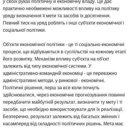
у своїх руках політичну й економічну владу. Це дає
практично необмежені можливості впливу на політику
уряду визначення її мети та засобів їх досягнення.
Певний тиск на уряд роблять і інші суб'єкти економічної і
соціальної політики.
Об'єкти економічної політики - це ті соціально-економічні
процеси, що відбуваються в суспільстві на кожному етапі
його розвитку. Механізм впливу суб'єкта на об'єкт
залежить від типу економічної системи. У
адміністративно-командній економіці - це переважно
адміністративні методи, у ринкової - економічні.
Політичні рішення, перш за все коли почнуть
здійснюватися, через економічне прогнозування повинні
передбачити майбутній результат, визначити ту мету і ті
засоби, що необхідно використовувати для їх реалізації.
Безперечно, результат залежить від багатьох змінних і
насамперед від складності політичних рішень. Мета має