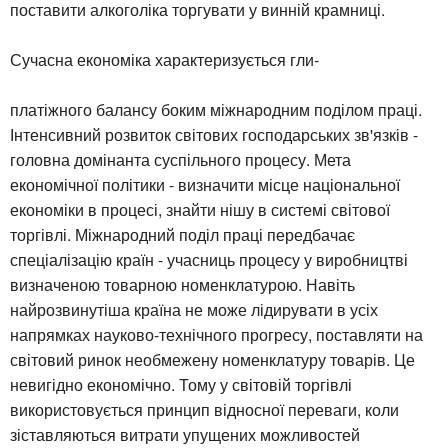
поставити алкоголіка торгувати у винній крамниці.
Сучасна економіка характеризується гли-
платіжного балансу боким міжнародним поділом праці.
Інтенсивний розвиток світових господарських зв'язків -
головна домінанта суспільного процесу. Мета
економічної політики - визначити місце національної
економіки в процесі, знайти нішу в системі світової
торгівлі. Міжнародний поділ праці передбачає
спеціалізацію країн - учасниць процесу у виробництві
визначеною товарною номенклатурою. Навіть
найрозвинутіша країна не може лідирувати в усіх
напрямках науково-технічного прогресу, поставляти на
світовий ринок необмежену номенклатуру товарів. Це
невигідно економічно. Тому у світовій торгівлі
використовується принцип відносної переваги, коли
зіставляються витрати упущених можливостей