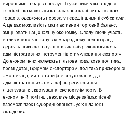
виробників товарів і послуг. Ті учасники міжнародної
торгівлі, що мають низькі альтернативні витрати своїх
товарів, одержують перевагу перед іншими її суб єктами.
А це дає можливість мати активний торговий баланс,
зміцнювати національну економіку. Сполучаючи участь
вітчизняного капіталу в міжнародному поділі праці,
держава використовує широкий набір економічних та
адміністративних інструментів стимулювання експорту.
До економічних належать пільгова податкова політика,
прямі дотації фірмам-експортерам, політика прискореної
амортизації, митно-тарифне регулювання, до
адміністративних - нетарифне регулювання,
ліцензування, квотування експорту-імпорту. В
економічній політиці, важливе місце займає тісний
взаємозв'язок і субординованість усіх її ланок і
складових.