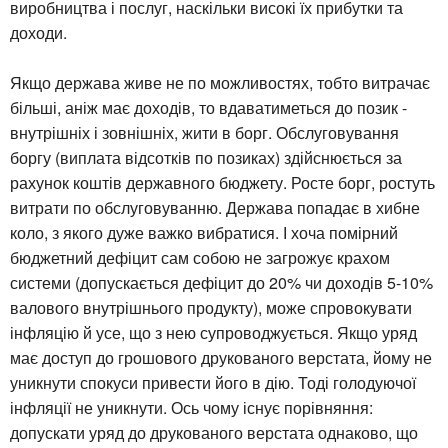
виробництва і послуг, наскільки високі їх прибутки та
доходи.
Якщо держава живе не по можливостях, тобто витрачає
більші, аніж має доходів, то вдаватиметься до позик -
внутрішніх і зовнішніх, жити в борг. Обслуговування
боргу (виплата відсотків по позиках) здійснюється за
рахунок коштів державного бюджету. Росте борг, ростуть
витрати по обслуговуванню. Держава попадає в хибне
коло, з якого дуже важко вибратися. І хоча помірний
бюджетний дефіцит сам собою не загрожує крахом
системи (допускається дефіцит до 20% чи доходів 5-10%
валового внутрішнього продукту), може спровокувати
інфляцію й усе, що з нею супроводжується. Якщо уряд
має доступ до грошового друкованого верстата, йому не
уникнути спокуси привести його в дію. Тоді голодуючої
інфляції не уникнути. Ось чому існує порівняння:
допускати уряд до друкованого верстата однаково, що