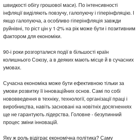
швидкості обігу грошової маси). По інтенсивності
інфляції виділяють повзучу, галопуючу і гіперінфляцію. І
якщо галопуюча, а особливо гіперінфляція завжди
руйнівні, то ріст цін у 1-2% на рік може бути і позитивним
фактором для економіки.
90-і роки розгорталися події в більшості країн
колишнього Союзу, а в деяких мають місце й в сучасних
умовах.
Сучасна економіка може бути ефективною тільки за
умови розвитку її інноваційних основ. Самі по собі
нововведення в техніку, технології, організації праці і
виробництва, навіть засновані на новітніх досягненнях
ще не гарантують лідерства. Головне - безупинний
процес зміни інновацій.
Яку ж роль відіграє економічна політика? Саму