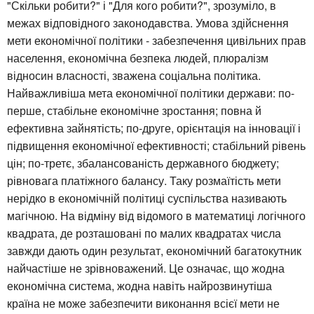
"Скільки робити?" і "Для кого робити?", зрозуміло, в
межах відповідного законодавства. Умова здійснення
мети економічної політики - забезпечення цивільних прав
населення, економічна безпека людей, плюралізм
відносин власності, зважена соціальна політика.
Найважливіша мета економічної політики держави: по-
перше, стабільне економічне зростання; повна й
ефективна зайнятість; по-друге, орієнтація на інновації і
підвищення економічної ефективності; стабільний рівень
цін; по-третє, збалансованість державного бюджету;
рівновага платіжного балансу. Таку розмаїтість мети
нерідко в економічній політиці суспільства називають
магічною. На відміну від відомого в математиці логічного
квадрата, де розташовані по малих квадратах числа
завжди дають один результат, економічний багатокутник
найчастіше не зрівноважений. Це означає, що жодна
економічна система, жодна навіть найрозвинутіша
країна не може забезпечити виконання всієї мети не