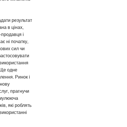
адати результат
на в цінах,
-продавця і
є ні початку,
кових сил чи
 застосовувати
 використання
 Ще одне
лення. Ринок і
знову
слуг, прагнучи
имулююча
ів, які роблять
 використанні