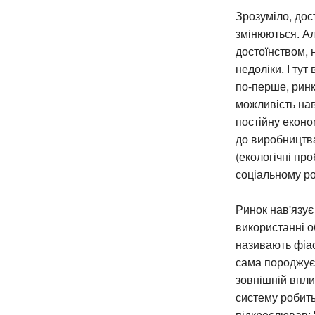
Зрозуміло, дост
змінюються. Ал
достоїнством, 
недоліки. І ту
по-перше, ринк
можливість нав
постійну еконо
до виробництва
(екологічні про
соціальному р
Ринок нав'язує
використанні о
називають фіа
сама породжує,
зовнішній впли
систему робить
підкреслював: 