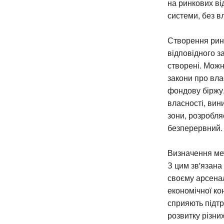
на ринкових ві
системи, без в
Створення ринк
відповідного з
створені. Можн
закони про вла
фондову біржу.
власності, вин
зони, розробля
безперервний.
Визначення мет
З цим зв'язана
своєму арсенал
економічної ко
сприяють підтр
розвитку різни