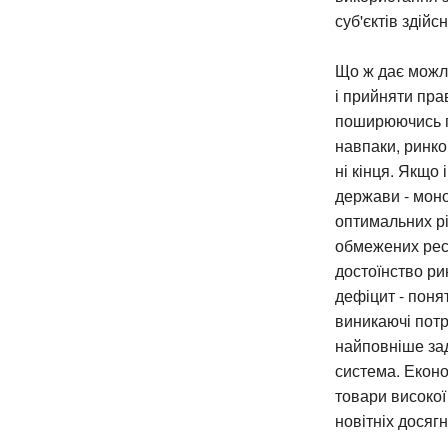
суб'єктів здій
Що ж дає можли
і прийняти пра
поширюючись по
навпаки, ринко
ні кінця. Якщо
держави - моно
оптимальних рі
обмежених рес
достоїнство ри
дефіцит - поня
виникаючі потр
найповніше за
система. Еконо
товари високої
новітніх досягн