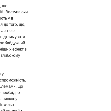
в, що
бій. Виступаючи
ть у її
я до того, що,
а з нею і
 підтримувати
нок байдужний
нішніх ефектів
і глибокому
 у
еспроможність,
облемами, що
о необхідно
а ринкову
інкольн
ей те, що їм