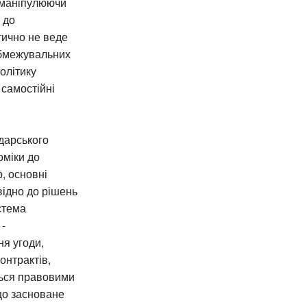
, маніпулюючи
 до
тично не веде
 обмежувальних
олітику
самостійні
одарського
оміки до
, основні
відно до рішень
стема
 -
ня угоди,
онтрактів,
ться правовими
що засноване