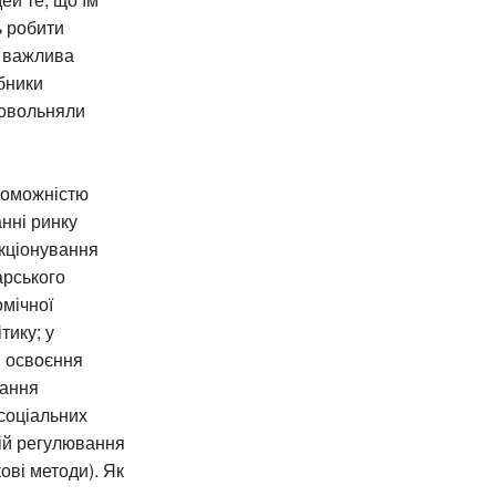
ь робити
х важлива
обники
довольняли
роможністю
нні ринку
кціонування
арського
омічної
тику; у
і освоєння
вання
 соціальних
цій регулювання
ові методи). Як