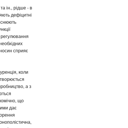
а ін., рідше - в
яють дефіцитні
ійснюють
нкції
 регулювання
необхідних
дносин сприяє
уренція, коли
дтворюється
робництво, а з
юються
номічно, що
шими дає
ворення
монополістична,