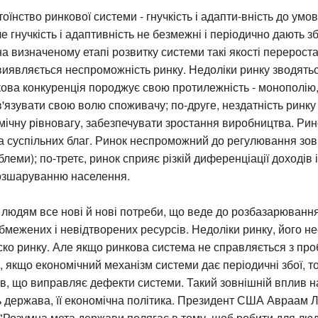
оїнство ринкової системи - гнучкість і адапти-вність до умо
е гнучкість і адаптивність не безмежні і періодично дають з
на визначеному етапі розвитку системи такі якості переростаю
т виявляється неспроможність ринку. Недоліки ринку зводятьс
ова конкуренція породжує свою протилежність - монополію, 
'язувати свою волю споживачу; по-друге, нездатність ринку
мічну рівновагу, забезпечувати зростання виробництва. Ри
 суспільних благ. Ринок неспроможний до регулювання зов
блеми); по-третє, ринок сприяє різкій диференціації доходів 
озшаруванню населення.
 людям все нові й нові потреби, що веде до розбазарювання
бмежених і невідтворених ресурсів. Недоліки ринку, його н
ско ринку. Але якщо ринкова система не справляється з пр
 якщо економічний механізм системи дає періодичні збої, т
в, що виправляє дефекти системи. Такий зовнішній вплив н
 держава, її економічна політика. Президент США Авраам Л
"Розумна мета держави полягає в тому, щоб робити для люд