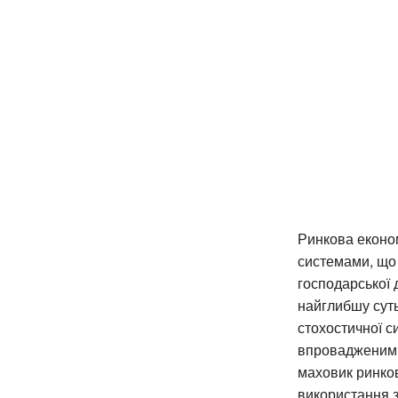
Ринкова економ
системами, що
господарської 
найглибшу сут
стохостичної с
впровадженими 
маховик ринков
використання з