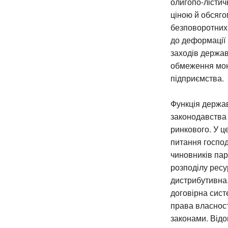
олигопо-лістич
ціною й обсяг
безповоротних 
до деформації 
заходів держав
обмеження мон
підприємства.
Функція держав
законодавства 
ринкового. У ц
питання господ
чиновників па
розподілу ресу
дистрибутивна.
договірна сист
права власност
законами. Відо