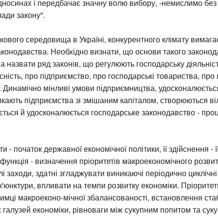
дносинах і передбачає значну волю вибору, -немислимо без
лади закону".
ового середовища в Україні, конкурентного клімату вимага
аконодавства. Необхідно визнати, що основи такого законо
а назвати ряд законів, що регулюють господарську діяльність
сність, про підприємство, про господарські товариства, про 
 Динамічно мінливі умови підприємництва, удосконалюєтьс
икають підприємства зі змішаним капіталом, створюються віл
ється й удосконалюється господарське законодавство - проц
и - початок державної економічної політики, її здійснення - 
 функція - визначення пріоритетів макроекономічного розвит
і заходи, здатні згладжувати виникаючі періодично циклічн
н'юнктури, впливати на темпи розвитку економіки. Пріоритет
имці макроеконо-мічної збалансованості, встановлення стаб
х галузей економіки, рівноваги між сукупним попитом та сук