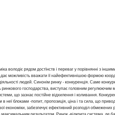
іка володіє рядом достїнств і переваг у порівнянні з інши
 дає можливість вважати її найефективнішою формою коорд
діяльності людей. Синонім ринку - конкуренція. Саме конку
ь ринкового господарства, виступає головним регулюючим 
истеми, що зазнає постійне відхилення і коливання. Конкуре
в неї блоками -попит, пропозиція, ціна і та сила, що привод
ої економіки, забезпечує ефективний розподіл обмежених ре
 максимальним результатом. Ринок -відкрита система, де ба