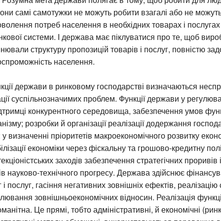
вони самі самотужки не можуть робити взагалі або не можут
волення потреб населення в необхідних товарах і послуга
нкової системи. І держава має піклуватися про те, щоб вир
нювали структуру пропозицій товарів і послуг, повністю за
оспроможність населення.
нкції держави в ринковому господарстві визначаються несп
ації суспільнозначимих проблем. Функції держави у регулюва
ідтримці конкурентного середовища, забезпечення умов фун
нізму; розробки й організації реалізації додержання господ
 у визначенні пріоритетів макроекономічного розвитку екон
ілізації економіки через фіскальну та грошово-кредитну полі
текціоністських заходів забезпечення стратегічних проривів 
в науково-технічного прогресу. Держава здійснює фінансу
 і послуг, гасіння негативних зовнішніх ефектів, реалізацію
улювання зовнішньоекономічних відносин. Реалізація функ
манітна. Це прямі, тобто адміністративні, й економічні (ринк