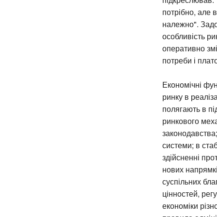
потрібно, але 
належно". Задо
особливість ри
оперативно змі
потреби і плат
Економічні фу
ринку в реаліз
полягають в п
ринкового меха
законодавства;
системи; в стаб
здійсненні про
нових напрямкі
суспільних благ
цінностей, рег
економіки різно