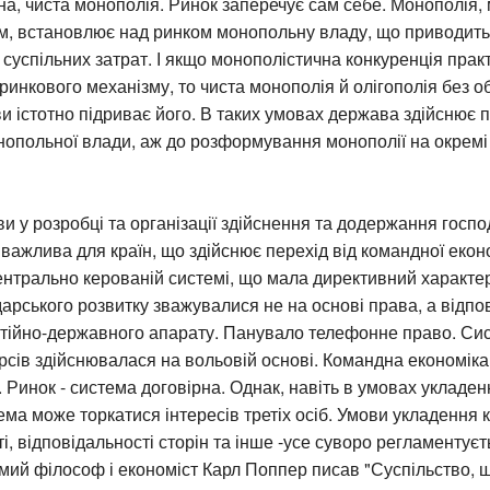
на, чиста монополія. Ринок заперечує сам себе. Монополія
ом, встановлює над ринком монопольну владу, що приводить
суспільних затрат. І якщо монополістична конкуренція прак
ринкового механізму, то чиста монополія й олігополія без
и істотно підриває його. В таких умовах держава здійснює п
опольної влади, аж до розформування монополії на окремі 
и у розробці та організації здійснення та додержання госп
важлива для країн, що здійснює перехід від командної екон
ентрально керованій системі, що мала директивний характер
арського розвитку зважувалися не на основі права, а відпо
ртійно-державного апарату. Панувало телефонне право. Си
рсів здійснювалася на вольовій основі. Командна економіка
 Ринок - система договірна. Однак, навіть в умовах укладен
ема може торкатися інтересів третіх осіб. Умови укладення к
і, відповідальності сторін та інше -усе суворо регламентує
мий філософ і економіст Карл Поппер писав "Суспільство, 