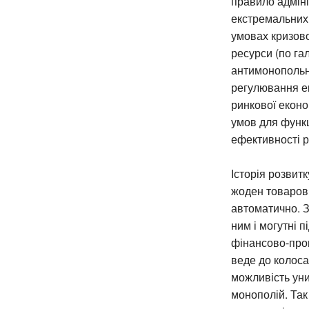
правило адмін
екстремальних о
умовах кризово
ресурси (по га
антимонопольне
регулювання е
ринкової еконо
умов для функ
ефективності р
Історія розвит
жоден товарови
автоматично. З
ним і могутні 
фінансово-про
веде до колоса
можливість уни
монополій. Так