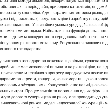
істративні методи обмежені, використовуються переважно в
бставинах - в період війн, природних катаклізмів, епідемій т
го розвитку економіки. Адміністративним методом розподіл
лузях і підприємствах), регулюють ціни і заробітну плату, зд
 законодавство. У звичайних умовах уряд здійснює свої фу
кономічними методами. Найважливіша функція державного
міки -підтримка конкурентного середовища, забезпечення • 
ціонування ринкового механізму. Регулювання ринкових ві
инкового господарства.
ку ринкового господарства показала, що вільна, сучасна конк
робник не має можливості впливати на ринкові ціни, не ві
 прискоренням технічного прогресу народжується велике ви
підприємства - трести, концерни, конгломерати, що контрол
мисловими об'єднаннями. Конкуренція стає невигідною еко
льних витрат. Процес злиттів та поглинання одних фірм ін
кнути дорогого суперництва на ринку, але приводить до ут
 виникають нові ринкові моделі недосконалої конкуренції - 