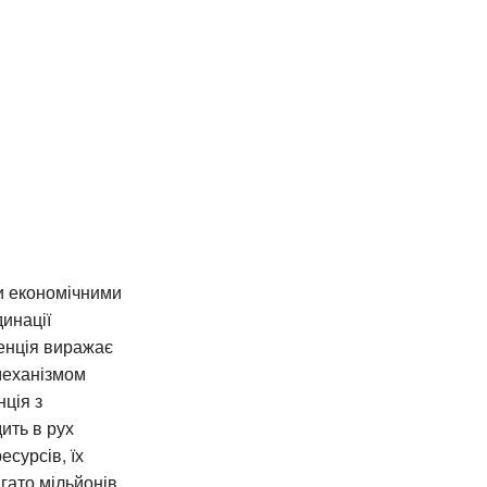
ми економічними
инації
ренція виражає
механізмом
нція з
ить в рух
сурсів, їх
гато мільйонів