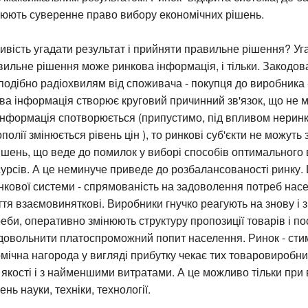
снюють суверенне право вибору економічних рішень.
вість угадати результат і прийняти правильне рішення? Уг
вильне рішення може ринкова інформація, і тільки. Закодова
дібно радіохвилям від споживача - покупця до виробника 
ва інформація створює круговий причинний зв'язок, що не ма
 інформація спотворюється (припустимо, під впливом нерин
полії змінюється рівень цін ), то ринкові суб'єкти не можуть
шень, що веде до помилок у виборі способів оптимального
урсів. А це неминуче приведе до розбалансованості ринку.
нкової системи - спрямованість на задоволення потреб насе
ття взаємовиняткові. Виробники гнучко реагують на знову і 
еби, оперативно змінюють структуру пропозиції товарів і по
довольнити платоспроможний попит населення. Ринок - ст
мічна нагорода у вигляді прибутку чекає тих товаровиробник
 якості і з найменшими витратами. А це можливо тільки при
ень науки, техніки, технології.