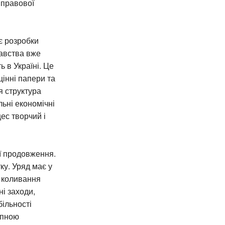
 правової
є розробки
давства вже
 в Україні. Це
цінні папери та
я структура
ьні економічні
ес творчий і
її продовження.
ку. Уряд має у
і коливання
ні заходи,
ільності
упною