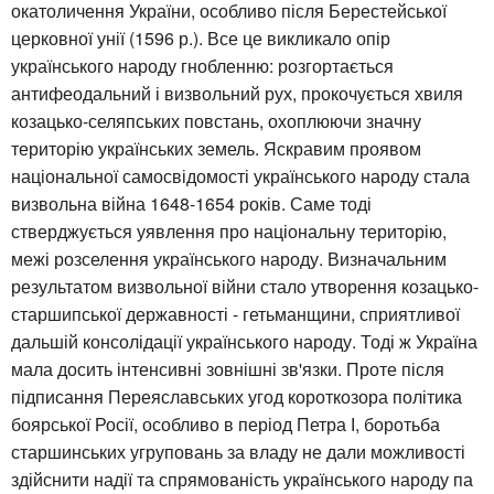
окатоличення України, особливо після Берестейської
церковної унії (1596 р.). Все це викликало опір
українського народу гнобленню: розгортається
антифеодальний і визвольний рух, прокочується хвиля
козацько-селяпських повстань, охоплюючи значну
територію українських земель. Яскравим проявом
національної самосвідомості українського народу стала
визвольна війна 1648-1654 років. Саме тоді
стверджується уявлення про національну територію,
межі розселення українського народу. Визначальним
результатом визвольної війни стало утворення козацько-
старшипської державності - гетьманщини, сприятливої
дальшій консолідації українського народу. Тоді ж Україна
мала досить інтенсивні зовнішні зв'язки. Проте після
підписання Переяславських угод короткозора політика
боярської Росії, особливо в період Петра І, боротьба
старшинських угруповань за владу не дали можливості
здійснити надії та спрямованість українського народу па