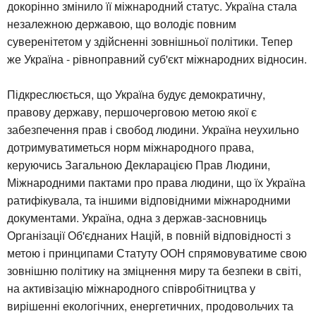
докорінно змінило її міжнародний статус. Україна стала
незалежною державою, що володіє повним
суверенітетом у здійсненні зовнішньої політики. Тепер
же Україна - рівноправний суб'єкт міжнародних відносин.
Підкреслюється, що Україна будує демократичну,
правову державу, першочерговою метою якої є
забезпечення прав і свобод людини. Україна неухильно
дотримуватиметься норм міжнародного права,
керуючись Загальною Декларацією Прав Людини,
Міжнародними пактами про права людини, що їх Україна
ратифікувала, та іншими відповідними міжнародними
документами. Україна, одна з держав-засновниць
Організації Об'єднаних Націй, в повній відповідності з
метою і принципами Статуту ООН спрямовуватиме свою
зовнішню політику на зміцнення миру та безпеки в світі,
на активізацію міжнародного співробітництва у
вирішенні екологічних, енергетичних, продовольчих та