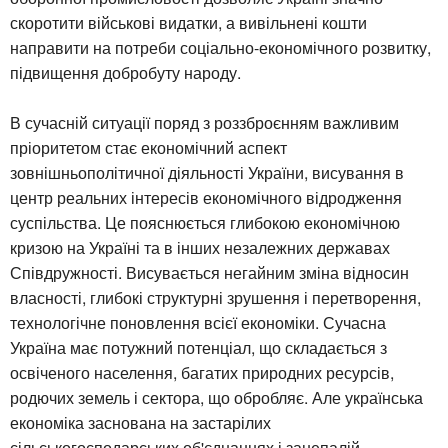
скоротити військові видатки, а вивільнені кошти
направити на потреби соціально-економічного розвитку,
підвищення добробуту народу.
В сучасній ситуації поряд з роззброєнням важливим
пріоритетом стає економічний аспект
зовнішньополітичної діяльності України, висування в
центр реальних інтересів економічного відродження
суспільства. Це пояснюється глибокою економічною
кризою на Україні та в інших незалежних державах
Співдружності. Висувається негайним зміна відносин
власності, глибокі структурні зрушення і перетворення,
технологічне поновлення всієї економіки. Сучасна
Україна має потужний потенціал, що складається з
освіченого населення, багатих природних ресурсів,
родючих земель і сектора, що обробляє. Але українська
економіка заснована на застарілих
сільськогосподарських об'єднаннях і занепалій,