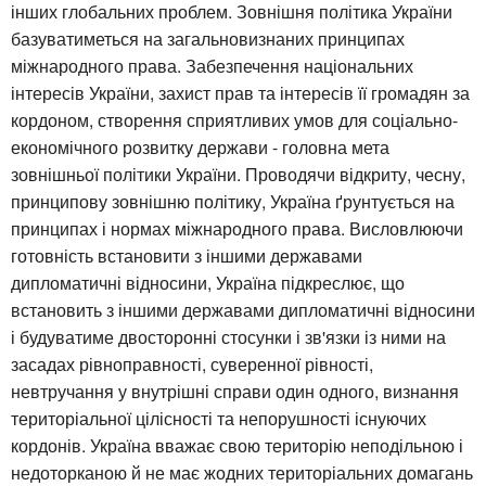
інших глобальних проблем. Зовнішня політика України
базуватиметься на загальновизнаних принципах
міжнародного права. Забезпечення національних
інтересів України, захист прав та інтересів її громадян за
кордоном, створення сприятливих умов для соціально-
економічного розвитку держави - головна мета
зовнішньої політики України. Проводячи відкриту, чесну,
принципову зовнішню політику, Україна ґрунтується на
принципах і нормах міжнародного права. Висловлюючи
готовність встановити з іншими державами
дипломатичні відносини, Україна підкреслює, що
встановить з іншими державами дипломатичні відносини
і будуватиме двосторонні стосунки і зв'язки із ними на
засадах рівноправності, суверенної рівності,
невтручання у внутрішні справи один одного, визнання
територіальної цілісності та непорушності існуючих
кордонів. Україна вважає свою територію неподільною і
недоторканою й не має жодних територіальних домагань