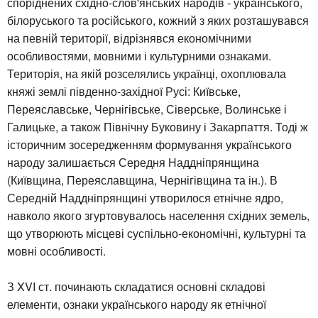
споріднених східно-слов'янських народів - українського,
білоруського та російського, кожний з яких розташувався
на певній території, відрізнявся економічними
особливостями, мовними і культурними ознаками.
Територія, на якій розселялись українці, охоплювала
княжі землі південно-західної Русі: Київське,
Переяславське, Чернігівське, Сіверське, Волинське і
Галицьке, а також Північну Буковину і Закарпаття. Тоді ж
історичним зосередженням формування українського
народу залишається Середня Наддніпрянщина
(Київщина, Переяславщина, Чернігівщина та ін.). В
Середній Наддніпрянщині утворилося етнічне ядро,
навколо якого згуртовувалось населення східних земель,
що утворюють місцеві суспільно-економічні, культурні та
мовні особливості.
З XVI ст. починають складатися основні складові
елементи, ознаки українського народу як етнічної