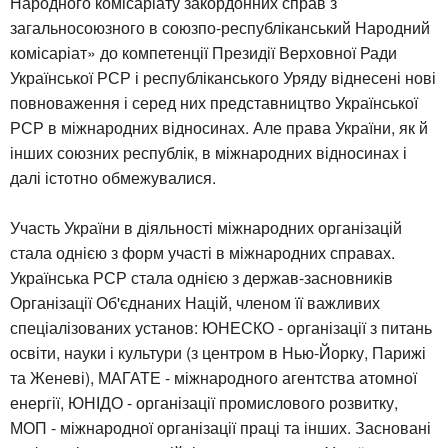
Народного комісаріату закордонних справ з
загальносоюзного в союзпо-республіканський Народний
комісаріат» до компетенції Президії Верховної Ради
Української РСР і республіканського Уряду віднесені нові
повноваження і серед них представництво Української
РСР в міжнародних відносинах. Але права України, як й
інших союзних республік, в міжнародних відносинах і
далі істотно обмежувалися.
Участь України в діяльності міжнародних організацій
стала однією з форм участі в міжнародних справах.
Українська РСР стала однією з держав-засновників
Організації Об'єднаних Націй, членом її важливих
спеціалізованих установ: ЮНЕСКО - організації з питань
освіти, науки і культури (з центром в Нью-Йорку, Парижі
та Женеві), МАГАТЕ - міжнародного агентства атомної
енергії, ЮНІДО - організації промислового розвитку,
МОП - міжнародної організації праці та інших. Засновані