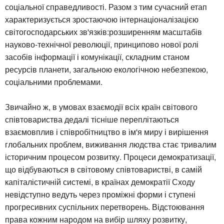
соціальної справедливості. Разом з тим сучасний етап
характеризується зростаючою інтернаціоналізацією
світогосподарських зв'язків:розширенням масштабів
науково-технічної революції, принципово нової ролі
засобів інформації і комунікації, складним станом
ресурсів планети, загальною екологічною небезпекою,
соціальними проблемами.
Звичайно ж, в умовах взаємодії всіх країн світового
співтовариства дедалі тісніше переплітаються
взаємовплив і співробітництво в ім'я миру і вирішення
глобальних проблем, виживання людства стає тривалим
історичним процесом розвитку. Процеси демократизації,
що відбуваються в світовому співтоваристві, в самій
капіталістичній системі, в країнах демократії Сходу
невідступно ведуть через проміжні форми і ступені
прогресивних суспільних перетворень. Відстоювання
права кожним народом на вибір шляху розвитку,