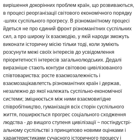
вирішення докорінних проблем країн, що розвиваються,
в процесі реорганізації світового економічного порядку
-шлях суспільного прогресу. В різноманітному процесі
йдеться не про єдиний фронт різноманітних суспільних
сил, а про широку їх взаємодію, у якій народи зможуть
виконати історичну місію тільки тоді, коли зуміють
розсунути межі своїх інтересів до усвідомлення
пріоритетності інтересів загальнолюдських. Дедалі
виразніше стають контури світовою цивілізованого
співтовариства: росте взаємозалежність і
взаємозацікавлетсть різноманітних країн і держав,
незалежно до якої належать суспільно-економічної
системи; зміцнюється між ними взаємовигідне
співробітництво, гуманізація всіх сторін суспільного
життя, поширюється прогрес соціального сходження
людства - до вищого ступеня цивілізації ~ постіндустрі-
альному суспільстві з принципово новими оцінками і
характеристиками сучасного історичного процесу і