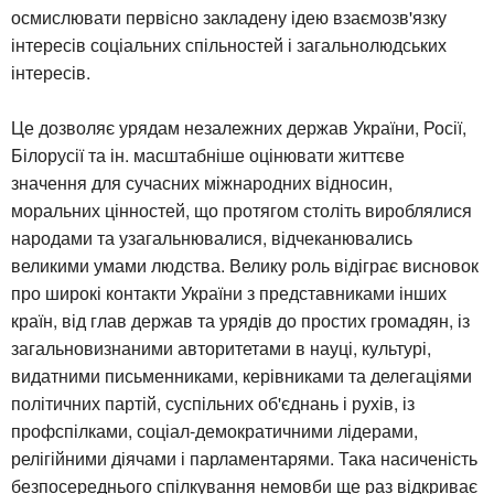
осмислювати первісно закладену ідею взаємозв'язку
інтересів соціальних спільностей і загальнолюдських
інтересів.
Це дозволяє урядам незалежних держав України, Росії,
Білорусії та ін. масштабніше оцінювати життєве
значення для сучасних міжнародних відносин,
моральних цінностей, що протягом століть вироблялися
народами та узагальнювалися, відчеканювались
великими умами людства. Велику роль відіграє висновок
про широкі контакти України з представниками інших
країн, від глав держав та урядів до простих громадян, із
загальновизнаними авторитетами в науці, культурі,
видатними письменниками, керівниками та делегаціями
політичних партій, суспільних об'єднань і рухів, із
профспілками, соціал-демократичними лідерами,
релігійними діячами і парламентарями. Така насиченість
безпосереднього спілкування немовби ще раз відкриває