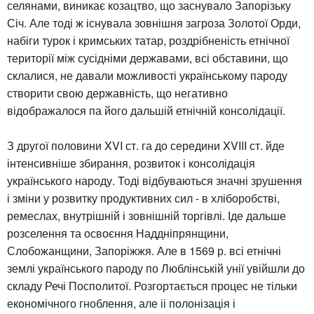
селянами, виникає козацтво, що заснувало Запорізьку
Січ. Але тоді ж існувала зовнішня загроза Золотої Орди,
набіги турок і кримських татар, роздрібненість етнічної
території між сусідніми державами, всі обставини, що
склалися, не давали можливості українському пароду
створити свою державність, що негативно
відображалося па його дальшій етнічній консолідації.
З другої половини XVI ст. га до середини XVIII ст. йде
інтенсивніше збирання, розвиток і консолідація
українського народу. Тоді відбуваються значні зрушення
і зміни у розвитку продуктивних сил - в хліборобстві,
ремеслах, внутрішній і зовнішній торгівлі. Іде дальше
розселення та освоєння Наддніпрянщини,
Слобожанщини, Запоріжжя. Але в 1569 р. всі етнічні
землі українського пароду по Люблінській унії увійшли до
складу Речі Посполитої. Розгортається процес не тільки
економічного гноблення, але іі полонізація і