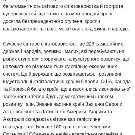
багатоманітність світового співтовариства й гострота
суперечностей, що існують на міжнародній арені,
досягла безпрецедентного ступеня, зросли
взаємозалежність і взає-мозв'язаність держав і народів.
Сучасне світове співтовариство - це 226 самостійних
держав і народів, великих і малих, які перебувають на
різних ступенях історичного та культурного розвитку, що
належать до різноманітних су спільно-економічних
систем. Це й держави, що розвиваються, і розвинені
індустріальні капіталістичні країни Європи, США, Канада
та Японія, й багато країн, що визволились з колоніальної
залежності і тепер йдуть демократичним шляхом
розвитку та ін. Значна частина країн Західної Європи,
Азії, Північної та Латинської Америки, Африки та
Австралії складають світове капіталістичне
господарство. Більше 180 країн світу є членами
Організації Об'єднаних націй - всесвітньої організації,