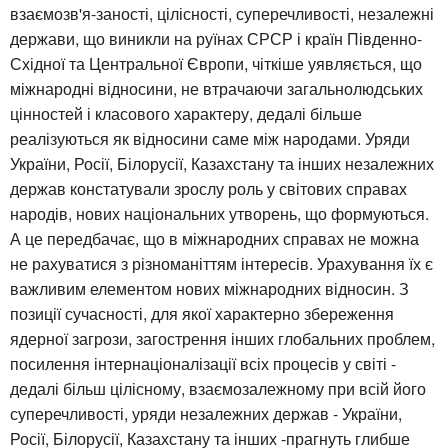
взаємозв'я-заності, цілісності, суперечливості, незалежні
держави, що виникли на руїнах СРСР і країн Південно-
Східної та Центральної Європи, чіткіше уявляється, що
міжнародні відносини, не втрачаючи загальнолюдських
цінностей і класового характеру, дедалі більше
реалізуються як відносини саме між народами. Уряди
України, Росії, Білорусії, Казахстану та інших незалежних
держав констатували зрослу роль у світових справах
народів, нових національних утворень, що формуються.
А це передбачає, що в міжнародних справах не можна
не рахуватися з різноманіттям інтересів. Урахування їх є
важливим елементом нових міжнародних відносин. З
позиції сучасності, для якої характерно збереження
ядерної загрози, загострення інших глобальних проблем,
посилення інтернаціоналізації всіх процесів у світі -
дедалі більш цілісному, взаємозалежному при всій його
суперечливості, уряди незалежних держав - України,
Росії, Білорусії, Казахстану та інших -прагнуть глибше