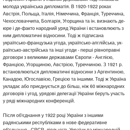
молода українська дипломатія. В 1920-1922 роках
Австрія, Польща, Італія, Німеччина, Франція, Туреччина,
Чехословаччипа, Болгарія, Угорщина та ін. визнають де-
юре і де-факто народний уряд України і встановлюють з
ним дипломатичні відносини. Тоді ж підписана
україпсько-французька угода, україпсько-апглійська, ук-
раїпсько-австрійська та інші угоди - перші рівноправні
договори з великими державами Європи - Англією,
Францією, Угорщиною, Австрією, Туреччиною. З 1921 р.
встановлюються дипломатичні відносини з Аргентиною,
Канадою, Югославією, Грецією та іншими. Тоді ж Україна
укладає або приєднується до більш, ніж 60 міжнародних
договорів і угод, урядові делегації України беруть участь
у ряді міжнародних конференцій.
Після об'єднання у 1922 році України з іншими
радянськими республіками в нове федеративне
об'єднання - СРСР, діяльність України па міжнародній