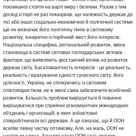
покликаної стояти на варті миру і безпеки. Разом з тим
досвід історії не раз показував, що належність держав до
тієї або іншої соціально-економічної й політичної системи
ще не визначає його політичну лінію в світовому
розвитку, конкретно-історйчний зміст його інтересів.
Національна специфіка, регіональний розвиток, зміна
становища в системі світових господарських зв'язків -
фактори, що виявляють зростаючий вплив на розвиток
держав світу. Багатоманітність інтересів - це реальність,
реальність і врахування єдності сучасного світу, його
цілісності. Україна, не спілкуючись із світовим
співтовариством, не в змозі сама забезпечити всебічний
розвиток. Більшість проблем вирішується й повинно
вирішуватися при сприянні різноманітних міжнародних
об'єднань і організацій, в яких зобов'язані
співробітничати всі держави. А це означає, що й ООН
вселяє певну частку оптимізму. Але, на жаль, ООН не
настільки єдина. Занадто часто ООН стає ареною