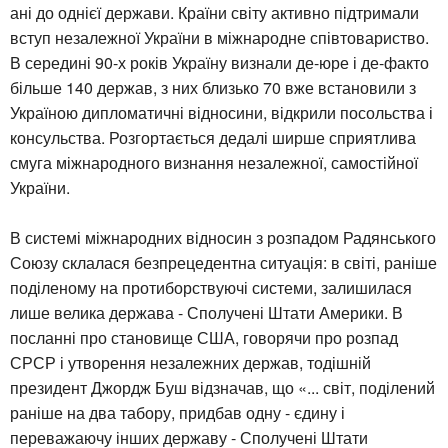
ані до однієї держави. Країни світу активно підтримали
вступ незалежної України в міжнародне співтовариство.
В середині 90-х років Україну визнали де-юре і де-факто
більше 140 держав, з них близько 70 вже встановили з
Україною дипломатичні відносини, відкрили посольства і
консульства. Розгортається дедалі ширше сприятлива
смуга міжнародного визнання незалежної, самостійної
України.
В системі міжнародних відносин з розпадом Радянського
Союзу склалася безпрецедентна ситуація: в світі, раніше
поділеному на протиборствуючі системи, залишилася
лише велика держава - Сполучені Штати Америки. В
посланні про становище США, говорячи про розпад
СРСР і утворення незалежних держав, тодішній
президент Джордж Буш відзначав, що «... світ, поділений
раніше на два табору, придбав одну - єдину і
переважаючу інших державу - Сполучені Штати