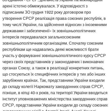
арені істотно обмежувалася. У відповідності з
підписаним ЗО грудня 1922 року договором про
утворення СРСР реалізація права союзних республік, в
тому числі України, па здійснення відносин з іноземними
державами і забезпеченії» їх зовнішньополітичних
інтересів передавалася загальносоюзним
зовнішньополітичним організаціям. Спочатку союзним
республікам ще надавались деякі можливості брати
участь у формуванні зовнішньополітичного курсу СРСР
через своїх представників у законодавчих і виконавчих
органах Союзу, а також в реалізації конкретних питань,
що стосуються їх специфічних інтересів у тих або інших
зарубіжних країнах. Так, представники України входили
до складу колегії Наркомату закордонних справ СРСР,
пізніше, в кіпці 40-х років, па території України вводиться
інститут уповноважених міністерства закордонних справ
СРСР, представники України входили до складу союзних