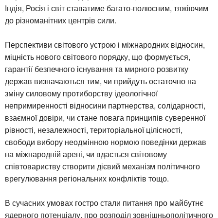
Індія, Росія і світ ставатиме багато-полюсним, тяжіючим
до різноманітних центрів сили.
Перспективи світового устрою і міжнародних відносин,
міцність нового світового порядку, що формується,
гарантії безпечного існування та мирного розвитку
держав визначаються тим, чи прийдуть остаточно на
зміну силовому протиборству ідеологічної
непримиренності відносини партнерства, солідарності,
взаємної довіри, чи стане повага принципів суверенної
рівності, незалежності, територіальної цілісності,
свободи вибору неодмінною нормою поведінки держав
на міжнародній арені, чи вдасться світовому
співтовариству створити дієвий механізм політичного
врегулювання регіональних конфліктів тощо.
В сучасних умовах гостро стали питання про майбутнє
ядерного потенціалу, про розподіл зовнішньополітичного