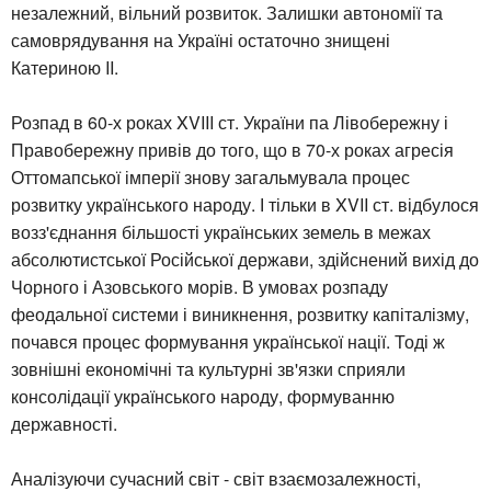
незалежний, вільний розвиток. Залишки автономії та
самоврядування на Україні остаточно знищені
Катериною II.
Розпад в 60-х роках XVIII ст. України па Лівобережну і
Правобережну привів до того, що в 70-х роках агресія
Оттомапської імперії знову загальмувала процес
розвитку українського народу. І тільки в XVII ст. відбулося
возз'єднання більшості українських земель в межах
абсолютистської Російської держави, здійснений вихід до
Чорного і Азовського морів. В умовах розпаду
феодальної системи і виникнення, розвитку капіталізму,
почався процес формування української нації. Тоді ж
зовнішні економічні та культурні зв'язки сприяли
консолідації українського народу, формуванню
державності.
Аналізуючи сучасний світ - світ взаємозалежності,