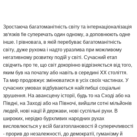
Зростаюча багатоманітність світу та інтернаціоналізація
зв'язків fie суперечать один одному, а доповнюють одне
інше. І рівновага, в якій перебуває багатоманітність
світу, дуже рухома і надто уразлива при можливому
негативному розвитку подій у світі. Сучасний етап
свідчить про те, що світ докорінно відрізняється від того,
яким був на початку або навіть в середині XX століття.
Та мир продовжує змінюватися в усіх своїх частинах. У
сучасних умовах відбуваються найглибші соціальні
зрушення. На авансцену історії, будь то на Сході або на
Півдні, на Заході або на Півночі, вийшли сотні мільйонів
людей, нові нації й держави, нові суспільні рухи. В
широких, нерідко бурхливих народних рухах
висловлюється у всій багатоплановості й суперечливості
- прорив до незалежності, до демократії, гуманізму й