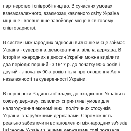
партнерство і співробітництво. В сучасних умовах
взаємозалежного, взаємозацікавленого світу Україна
міцніше і впевненіше завойовує місце в світовому
співтоваристві.
В системі міжнародних відносин визначне місце займає
Україна - суверенна, демократична, вільна держава. В
історії міжнародних відносин України можна виділити
два періоди: перший - з 1917 р. до початку 90-х років і
другий - з початку 90-х років після проголошення Акту
незалежності та суверенності України.
В перші роки Радянської влади, до входження України в
союзну державу, склалися сприятливі умови для
налагодження економічних і політичних стосунків
України із зарубіжними державами. Спроможність
реально забезпечити встановлення міжнародних зв'язків
і відносин України з іншими державами тоді показала