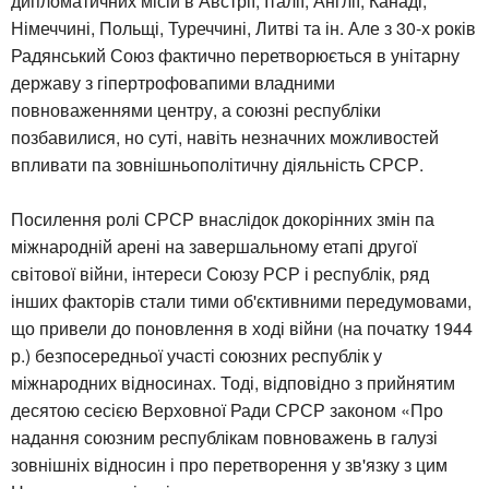
дипломатичних місій в Австрії, Італії, Англії, Канаді,
Німеччині, Польщі, Туреччині, Литві та ін. Але з 30-х років
Радянський Союз фактично перетворюється в унітарну
державу з гіпертрофовапими владними
повноваженнями центру, а союзні республіки
позбавилися, но суті, навіть незначних можливостей
впливати па зовнішньополітичну діяльність СРСР.
Посилення ролі СРСР внаслідок докорінних змін па
міжнародній арені на завершальному етапі другої
світової війни, інтереси Союзу РСР і республік, ряд
інших факторів стали тими об'єктивними передумовами,
що привели до поновлення в ході війни (на початку 1944
р.) безпосередньої участі союзних республік у
міжнародних відносинах. Тоді, відповідно з прийнятим
десятою сесією Верховної Ради СРСР законом «Про
надання союзним республікам повноважень в галузі
зовнішніх відносин і про перетворення у зв'язку з цим