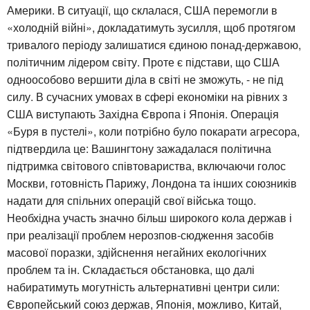
Америки. В ситуації, що склалася, США перемогли в
«холодній війні», докладатимуть зусилля, щоб протягом
тривалого періоду залишатися єдиною понад-державою,
політичним лідером світу. Проте є підстави, що США
одноособово вершити діла в світі не зможуть, - не під
силу. В сучасних умовах в сфері економіки на рівних з
США виступають Західна Європа і Японія. Операція
«Буря в пустелі», коли потрібно було покарати агресора,
підтвердила це: Вашингтону зажадалася політична
підтримка світового співтовариства, включаючи голос
Москви, готовність Парижу, Лондона та інших союзників
надати для спільних операцій свої війська тощо.
Необхідна участь значно більш широкого кола держав і
при реалізації проблем нерозпов-сюдження засобів
масової поразки, здійснення негайних екологічних
проблем та ін. Складається обстановка, що далі
набиратимуть могутність альтернативні центри сили:
Європейський союз держав, Японія, можливо, Китай,