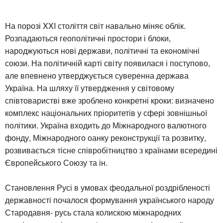
На порозі XXI століття світ навально міняє облік.
Розпадаються геополітичні простори і блоки,
народжуються нові держави, політичні та економічні
союзи. На політичній карті світу появилася і поступово,
але впевнено утверджується суверенна держава
Україна. На шляху її утвердження у світовому
співтоваристві вже зроблено конкретні кроки: визначено
комплекс національних пріоритетів у сфері зовнішньої
політики. Україна входить до Міжнародного валютного
фонду, Міжнародного оанку реконструкції та розвитку,
розвивається тісне співробітництво з країнами всередині
Європейського Союзу та ін.
Становлення Русі в умовах феодальної роздрібленості
державності почалося формування українського народу
Стародавня- русь стала колискою міжнародних