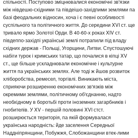
спільності. Поступово зміцнювалися економічні зв'язки
між нівдешю-східними та півдеішо-західпими землями па
базі феодальних відносин, хоча і є певні особливості
суспільного та політичного життя. До середини XVI ст. ще
тривало ярмо Золотої Орди. В 40-60-х роках XIV ст.
півдеппо-західпі українські землі потрапили під владу
східних держав - Польщі, Угорщини, Литви. Спустошуючі
набіги турок і кримських татар, що почалися в кіпці XV
ст., ще більше ускладнювали економічне і культурне
життя па українських землях. Але тоді ж йшов розвиток
хліборобства, ремесел, торгівлі. Виникають міста,
сприяючи розширенню економічних зв'язків між
окремими землями, політичному об'єднанню, надто
необхідному в боротьбі проти іноземних загарбників і
гнобителів. У XV - першій половині XVI стст.
розширюється територія, па якій формувалася
українська народність: йде заселення Середньої
Наддніпрянщини, Побужжя, Слобожанщини втек-лими