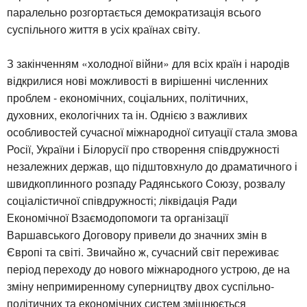
паралельно розгортається демократизація всього
суспільного життя в усіх країнах світу.
З закінченням «холодної війни» для всіх країн і народів
відкрилися нові можливості в вирішенні численних
проблем - економічних, соціальних, політичних,
духовних, екологічних та ін. Однією з важливих
особливостей сучасної міжнародної ситуації стала змова
Росії, України і Білорусії про створення співдружності
незалежних держав, що підштовхнуло до драматичного і
швидкоплинного розпаду Радянського Союзу, розвалу
соціалістичної співдружності; ліквідація Ради
Економічної Взаємодопомоги та організації
Варшавського Договору привели до значних змін в
Європі та світі. Звичайно ж, сучасний світ переживає
період переходу до нового міжнародного устрою, де на
зміну непримиренному суперництву двох суспільно-
політичних та економічних систем зміцнюється