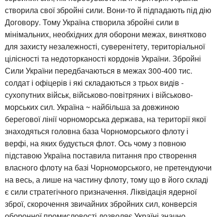
створила свої збройні сили. Вони-то й підпадають під дію
Договору. Тому Україна створила збройні сили в
мінімальних, необхідних для оборони межах, винятково
для захисту незалежності, суверенітету, територіальної
цілісності та недоторканості кордонів України. Збройні
Сили України передбачаються в межах 300-400 тис.
солдат і офіцерів і які складаються з трьох видів -
сухопутних військ, військово-повітряних і військово-
морських сил. Україна ~ найбільша за довжиною
берегової лінії чорноморська держава, на території якої
знаходяться головна база Чорноморського флоту і
верфі, на яких будується флот. Ось чому з повною
підставою Україна поставила питання про створення
власного флоту на базі Чорноморського, не претендуючи
на весь, а лише на частину флоту, тому що в його складі
є сили стратегічного призначення. Ліквідація ядерної
зброї, скорочення звичайних збройних сил, конверсія
оборонної промисловості дозволяє Україні значно