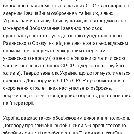
боргу, про спадкоємність підписаних СРСР договорів по
ядерним і звичайним озброєнням та інших, з яких
Україна зайняла чітку Та ясну позицію: підтвердила свої
міжнародні Зобов'язання і заявило про своє
правонаступництво з усіх договорів і угод колишнього
Радянського Союзу, які відповідають загальнолюдським
нормам і не суперечать докорінним інтересам
українського народу (готовність України сплатити свою
частку зовнішнього боргу СРСР і одержати частку його
активів). Твердо заявила Україна, що дотримуватиметься
положень Договору між США і СРСР про обмеження і
скорочення стратегічних наступальних озброєнь,
зокрема, що стосується ядерних озброєнь, розташованих
на її території.
Україна вважає також обов'язковим виконання положень
Договору про звичайні збройні сили в 6-вропі стосовно
збройних сил, які перебувають на її території. Україна