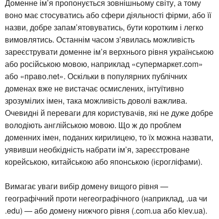
Доменне ім’я пропонується зовнішньому світу, а тому
воно має стосуватись або сфери діяльності фірми, або її
назви, добре запам’ятовуватись, бути коротким і легко
вимовлятись. Останнім часом з’явилась можливість
зареєструвати доменне ім’я верхнього рівня українською
або російською мовою, наприклад «супермаркет.com»
або «право.net». Оскільки в популярних публічних
доменах вже не вистачає осмислених, інтуїтивно
зрозумілих імен, така можливість доволі важлива.
Очевидні й переваги для користувачів, які не дуже добре
володіють англійською мовою. Що ж до проблем
доменних імен, поданих кирилицею, то їх можна назвати,
уявивши необхідність набрати ім’я, зареєстроване
корейською, китайською або японською (ієрогліфами).
Вимагає уваги вибір домену вищого рівня —
географічний проти негеографічного (наприклад, .ua чи
.edu) — або домену нижчого рівня (.com.ua або kiev.ua).