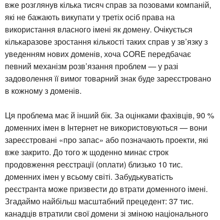
вже розглянув кілька тисяч справ за позовами компаній,
які не бажають викупати у третіх осіб права на
використання власного імені як домену. Очікується
кількаразове зростання кількості таких справ у зв’язку з
уведенням нових доменів, хоча CORE передбачає
певний механізм розв’язання проблем — у разі
задоволення її вимог товарний знак буде зареєстровано
в кожному з доменів.
Ця проблема має й інший бік. За оцінками фахівців, 90 %
доменних імен в Інтернет не використовуються — вони
зареєстровані «про запас» або позначають проекти, які
вже закрито. До того ж щоденно минає строк
продовження реєстрації (оплати) близько 10 тис.
доменних імен у всьому світі. Забудькуватість
реєстранта може призвести до втрати доменного імені.
Згадаймо найбільш масштабний прецедент: 37 тис.
канадців втратили свої домени зі зміною національного