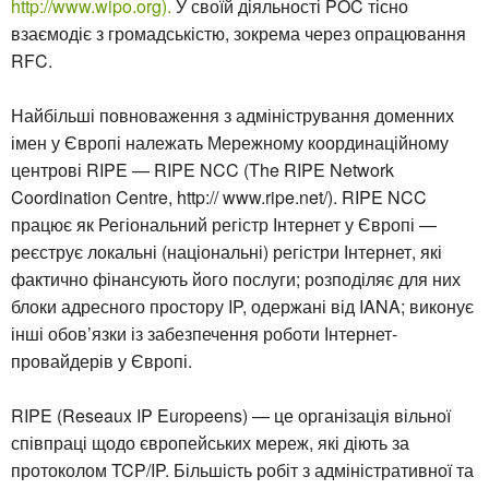
http://www.wipo.org).
У своїй діяльності POC тісно
взаємодіє з громадськістю, зокрема через опрацювання
RFC.
Найбільші повноваження з адміністрування доменних
імен у Європі належать Мережному координаційному
центрові RIPE — RIPE NCC (The RIPE Network
Coordination Centre, http:// www.ripe.net/). RIPE NCC
працює як Регіональний регістр Інтернет у Європі —
реєструє локальні (національні) регістри Інтернет, які
фактично фінансують його послуги; розподіляє для них
блоки адресного простору IP, одержані від IANA; виконує
інші обов’язки із забезпечення роботи Інтернет-
провайдерів у Європі.
RIPE (Reseaux IP Europeens) — це організація вільної
співпраці щодо європейських мереж, які діють за
протоколом TCP/IP. Більшість робіт з адміністративної та