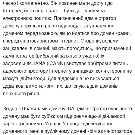
чесно і компетентно. Він повинен мати доступ до
Інтернет, його персонал — бути доступним за
електронною поштою. Призначений адміністратор
домену верхнього рівня відповідає за управління
доменом перед країною, якщо йдеться про домен країни,
і перед співтовариством Інтернет. Сторони, вельми
зацікавлені в домені, мають погодитись, що призначений
адміністратор (вибраний за їхньою участю) їх
задовольняє. IANA (ICANN) виступає арбітром з питань
адресного простору Інтернет у випадках, коли сторони не
можуть дійти згоди. Для піддоменів не висуваються
додаткові вимоги, крім тих, що існують для доменів
верхнього рівня.
Згідно з Правилами домену .UA адміністратор публічного
домену має бути суб’єктом підприємницької діяльності,
зареєстрованим в Україні. У процесі делегування
доменного імені в публічному домені крім адміністратора