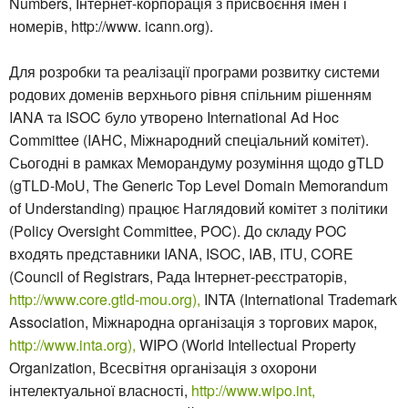
Numbers, Інтернет-корпорація з присвоєння імен і
номерів, http://www. icann.org).
Для розробки та реалізації програми розвитку системи
родових доменів верхнього рівня спільним рішенням
IANA та ISOC було утворено International Ad Hoc
Committee (IAHC, Міжнародний спеціальний комітет).
Сьогодні в рамках Меморандуму розуміння щодо gTLD
(gTLD-MоU, The Generic Top Level Domain Memorandum
of Understanding) працює Наглядовий комітет з політики
(Policy Oversight Committee, POC). До складу POC
входять представники IANA, ISOC, IAB, ITU, CORE
(Council of Registrars, Рада Інтернет-реєстраторів,
http://www.core.gtld-mou.org),
INTA (International Trademark
Association, Міжнародна організація з торгових марок,
http://www.inta.org),
WIPO (World Intellectual Property
Organization, Всесвітня організація з охорони
інтелектуальної власності,
http://www.wipo.int,