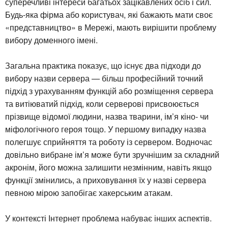
суперечливі інтереси багатьох зацікавлених осіб і сил.
Будь-яка фірма або користувач, які бажають мати своє
«представництво» в Мережі, мають вирішити проблему
вибору доменного імені.
Загальна практика показує, що існує два підходи до
вибору назви сервера — більш професійний точний
підхід з урахуванням функцій або розміщення сервера
та витіюватий підхід, коли серверові присвоюється
прізвище відомої людини, назва тварини, ім’я кіно- чи
міфологічного героя тощо. У першому випадку назва
полегшує сприйняття та роботу із сервером. Водночас
довільно вибране ім’я може бути зручнішим за складний
акронім, його можна залишити незмінним, навіть якщо
функції змінились, а приховування їх у назві сервера
певною мірою запобігає хакерським атакам.
У контексті Інтернет проблема набуває інших аспектів.