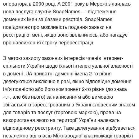
оператора в 2000 році. А 2001 року в Мережі з’явилась
нова послуга служби SnapNames — відстеження
доменних імен за базами реєстрів. SnapNames
повідомляє про можливість подання заявки на
реєстрацію імені, якщо воно звільнилось, або нагадує
про наближення строку перереєстрації.
З метою захисту законних інтересів членів Інтернет-
спільноти України щодо їхньої інтелектуальної власності
в домені .UA приватні доменні імена 2-го рівня
делегуються виключно в разі, якщо відповідне доменне
ім’я повністю або його компонент 2-го рівня (до знака
«.», але без нього) за написанням або вимовою
збігається із зареєстрованим в Україні словесним знаком
для товарів та послуг (торговою маркою), права на
використання якого на території України належать
відповідному реєстранту. Таке делегування відбувається
незалежно від класів Міжнародної класифікації товарів і