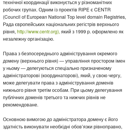
технічної координації виконується у різноманітних
робочих групах. Одним із проектів RIPE є CENTR
(Council of European National Top level domain Registries,
Рада європейських національних регістрів верхнього
рівня,
http://www.centr.org),
який з 1999 р. оформлено як
незалежну організацію.
Права з безпосереднього адміністрування окремого
домену (верхнього рівня) — управління простором імен
у ньому — делегуються спеціально призначеному
адміністраторові (координаторові), який, у свою чергу,
може делегувати права з адміністрування доменів
нижнього рівня третім особам. При цьому делегування
публічних доменів третього та нижчих рівнів не
рекомендоване.
Основною вимогою до адміністратора домену є його
здатність виконувати необхідні обов’язки рівноправно,