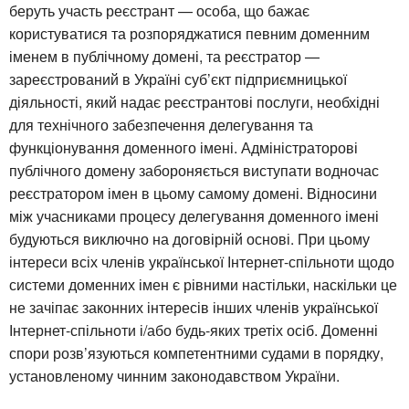
беруть участь реєстрант — особа, що бажає
користуватися та розпоряджатися певним доменним
іменем в публічному домені, та реєстратор —
зареєстрований в Україні суб’єкт підприємницької
діяльності, який надає реєстрантові послуги, необхідні
для технічного забезпечення делегування та
функціонування доменного імені. Адміністраторові
публічного домену забороняється виступати водночас
реєстратором імен в цьому самому домені. Відносини
між учасниками процесу делегування доменного імені
будуються виключно на договірній основі. При цьому
інтереси всіх членів української Інтернет-спільноти щодо
системи доменних імен є рівними настільки, наскільки це
не зачіпає законних інтересів інших членів української
Інтернет-спільноти і/або будь-яких третіх осіб. Доменні
спори розв’язуються компетентними судами в порядку,
установленому чинним законодавством України.