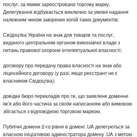
послуг, за якими зареєстровано торгову марку.
Делегування відбувається виключно за умови надання
належним чином завірених копій таких документів:
Свідоцтва України на знак для товарів та послуг,
виданого центральним органом виконавчої влади з
питань правової охорони інтелектуальної власності;
договору про передачу права власності на знак або
ліцензійного договору (у разі, якщо реєстрант не є
власником Свідоцтва);
довідки бюро перекладів про те, що заявлене доменне
ім’я або його частина за своїм написанням або вимовою
збігається з відповідною торговою маркою.
Публічні домени 2-го рівня в домені .UA делегуються за
власною ініціативою адміністратора домену .UA з метою