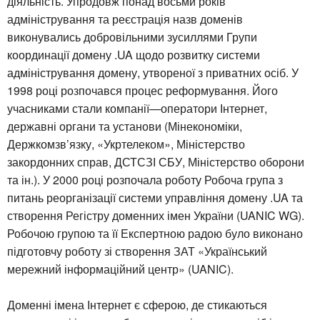
діяльність. Упродовж понад восьми років
адміністрування та реєстрація назв доменів
виконувались добровільними зусиллями Групи
координації домену .UA щодо розвитку системи
адміністрування домену, утвореної з приватних осіб. У
1998 році розпочався процес реформування. Його
учасниками стали компанії—оператори Інтернет,
державні органи та установи (Мінекономіки,
Держкомзв’язку, «Укртелеком», Міністерство
закордонних справ, ДСТСЗІ СБУ, Міністерство оборони
та ін.). У 2000 році розпочала роботу Робоча група з
питань реорганізації системи управління домену .UA та
створення Регістру доменних імен України (UANIC WG).
Робочою групою та її Експертною радою було виконано
підготовчу роботу зі створення ЗАТ «Український
мережний інформаційний центр» (UANIC).
Доменні імена Інтернет є сферою, де стикаються