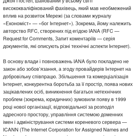
Джон Постел, шанований у всьому світі
висококваліфікований фахівець, який мав необмежений
вплив на розвиток Мережі (за словами журналу
«Економіст» — «бог Інтернет»). Зокрема, йому належить
авторство RFC, створених під егідою IANA (RFC —
Request for Comments, Запит коментаріїв — серія
документів, які описують різні технічні аспекти Інтернет).
В основу влади і повноважень IANA було покладено не
закон або зобов’язання, а згоду провайдерів Інтернет на
добровільну співпрацю. Збільшення та комерціалізація
Інтернет, конкурентна боротьба за її простір, поява нових
зацікавлених осіб, виникнення багатьох нетехнічних
проблем (зокрема, юридичних) зумовили появу в 1999
році нової організації, відповідальної за розподіл
адресного простору, управління системою доменних
імен і адміністрування системи кореневого сервера —
ICANN (The Internet Corporation for Assigned Names and