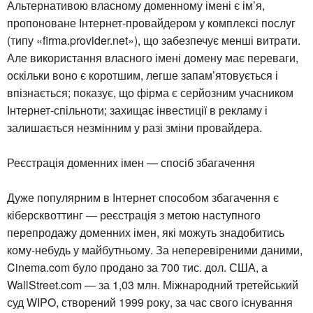
Альтернативою власному доменному імені є ім’я,
пропоноване Інтернет-провайдером у комплексі послуг
(типу «firma.provider.net»), що забезпечує менші витрати.
Але використання власного імені домену має переваги,
оскільки воно є коротшим, легше запам’ятовується і
впізнається; показує, що фірма є серйозним учасником
Інтернет-спільноти; захищає інвестиції в рекламу і
залишається незмінним у разі зміни провайдера.
Реєстрація доменних імен — спосіб збагачення
Дуже популярним в Інтернет способом збагачення є
кіберсквоттинг — реєстрація з метою наступного
перепродажу доменних імен, які можуть знадобитись
кому-небудь у майбутньому. За неперевіреними даними,
Cinema.com було продано за 700 тис. дол. США, а
WallStreet.com — за 1,03 млн. Міжнародний третейський
суд WIPO, створений 1999 року, за час свого існування