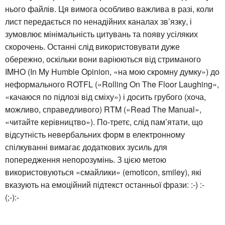
нього файлів. Ця вимога особливо важлива в разі, коли
лист передається по ненадійних каналах зв’язку, і
зумовлює мінімальність цитувань та появу усіляких
скорочень. Останні слід використовувати дуже
обережно, оскільки вони варіюються від стриманого
IMHO (In My Humble Opinion, «на мою скромну думку») до
неформального ROTFL («Rolling On The Floor Laughing»,
«качаюся по підлозі від сміху») і досить грубого (хоча,
можливо, справедливого) RTM («Read Тhe Manual»,
«читайте керівництво»). По-третє, слід пам’ятати, що
відсутність невербальних форм в електронному
спілкуванні вимагає додаткових зусиль для
попередження непорозумінь. З цією метою
використовуються «смайлики» (emoticon, smiley), які
вказують на емоційний підтекст останньої фрази: :-) :-
(;-):-