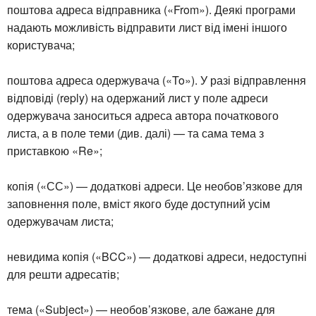
поштова адреса відправника («From»). Деякі програми
надають можливість відправити лист від імені іншого
користувача;
поштова адреса одержувача («To»). У разі відправлення
відповіді (reply) на одержаний лист у поле адреси
одержувача заноситься адреса автора початкового
листа, а в поле теми (див. далі) — та сама тема з
приставкою «Re»;
копія («СС») — додаткові адреси. Це необов’язкове для
заповнення поле, вміст якого буде доступний усім
одержувачам листа;
невидима копія («BCC») — додаткові адреси, недоступні
для решти адресатів;
тема («Subject») — необов’язкове, але бажане для