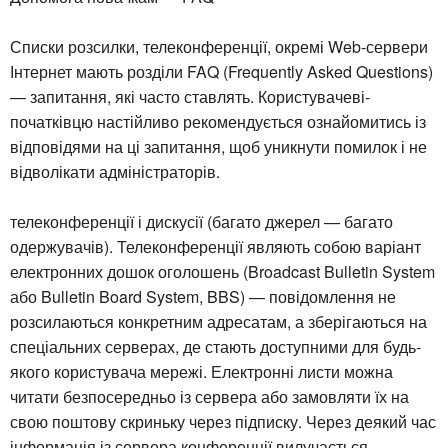
Списки розсилки, телеконференції, окремі Web-сервери
Інтернет мають розділи FAQ (Frequently Asked Questions)
— запитання, які часто ставлять. Користувачеві-
початківцю настійливо рекомендується ознайомитись із
відповідями на ці запитання, щоб уникнути помилок і не
відволікати адміністраторів.
телеконференції і дискусії (багато джерел — багато
одержувачів). Телеконференції являють собою варіант
електронних дошок оголошень (Broadcast Bulletin System
або Bulletin Board System, BBS) — повідомлення не
розсилаються конкретним адресатам, а зберігаються на
спеціальних серверах, де стають доступними для будь-
якого користувача мережі. Електронні листи можна
читати безпосередньо із сервера або замовляти їх на
свою поштову скриньку через підписку. Через деякий час
інформація із сервера конференції вилучається