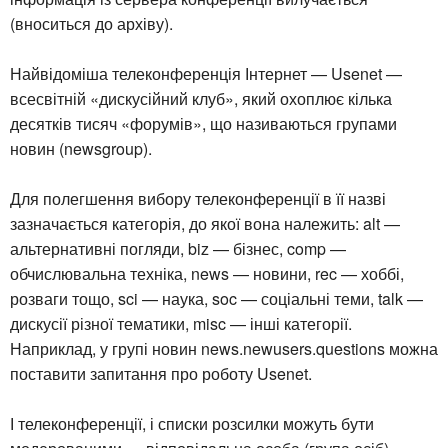
(вноситься до архіву).
Найвідоміша телеконференція Інтернет — Usenet —
всесвітній «дискусійний клуб», який охоплює кілька
десятків тисяч «форумів», що називаються групами
новин (newsgroup).
Для полегшення вибору телеконференції в її назві
зазначається категорія, до якої вона належить: alt —
альтернативні погляди, biz — бізнес, comp —
обчислювальна техніка, news — новини, rec — хоббі,
розваги тощо, sci — наука, soc — соціальні теми, talk —
дискусії різної тематики, misc — інші категорії.
Наприклад, у групі новин news.newusers.questions можна
поставити запитання про роботу Usenet.
І телеконференції, і списки розсилки можуть бути