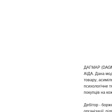
ДАГМАР (DAGMA
AІДA. Дана мод
товару, асиміл
психологічне т
покупців на ко
Дебітор - борж
організації, пі