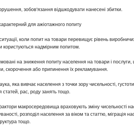
орушення, зобов'язання відшкодувати нанесені збитки.
характерний для ажіотажного попиту
 ситуації, коли попит на товари перевищує рівень виробничи
си користуються надмірним попитом.
ямовані на зниження попиту населення на товари і послуги,
и, скорочення або припинення їх рекламування.
ука, яка вивчає населення з точки зору чисельності, густоти,
 статей, рас, роду занять тощо.
фактори макросередовища враховують зміну чисельності на
ваності, розподіл населення за віком та статтю, міграція на
руктура тощо.