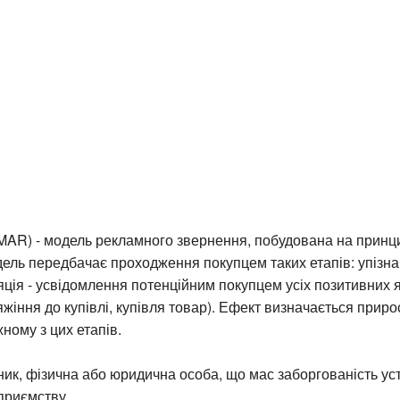
R) - модель рекламного звернення, побудована на принц
ель передбачає проходження покупцем таких етапів: упізн
яція - усвідомлення потенційним покупцем усіх позитивних 
яжіння до купівлі, купівля товар). Ефект визначається приро
жному з цих етапів.
ник, фізична або юридична особа, що мас заборгованість уст
дприємству.