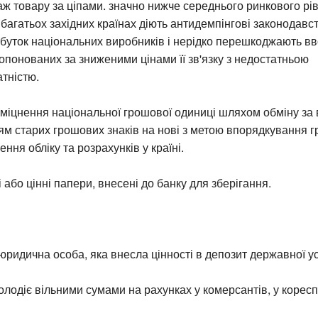
аж товару за ціпами. значно нижче середнього ринкового рів
У багатьох західних країнах діють антидемпінгові законодавс
уток національних виробників і нерідко перешкоджають вво
ропонованих за зниженими цінами її зв'язку з недостатньою
тністю.
зміцнення національної грошової одиниці шляхом обміну за
м старих грошових знаків на нові з метою впорядкування 
ння обліку та розрахунків у країні.
 або цінні папери, внесені до банку для зберігання.
 юридична особа, яка внесла цінності в депозит державної у
володіє вільними сумами на рахунках у комерсантів, у корес