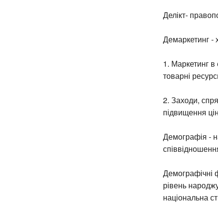
Делікт- правоп
Демаркетинг - 
1. Маркетинг в
товарні ресур
2. Заходи, спр
підвищення цін
Демографія - на
співвідношення
Демографічні 
рівень народжу
національна ст