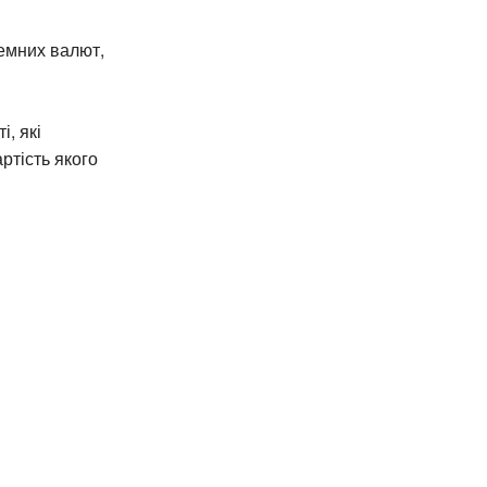
земних валют,
і, які
ртість якого