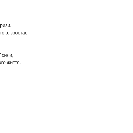
ризи.
тою, зростає
 сили,
ого життя.