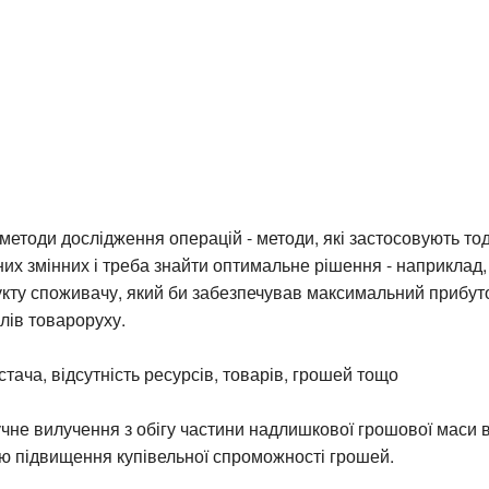
методи дослідження операцій - методи, які застосовують тоді
их змінних і треба знайти оптимальне рішення - наприклад,
кту споживачу, який би забезпечував максимальний прибуто
лів товароруху.
стача, відсутність ресурсів, товарів, грошей тощо
чне вилучення з обігу частини надлишкової грошової маси в
ою підвищення купівельної спроможності грошей.