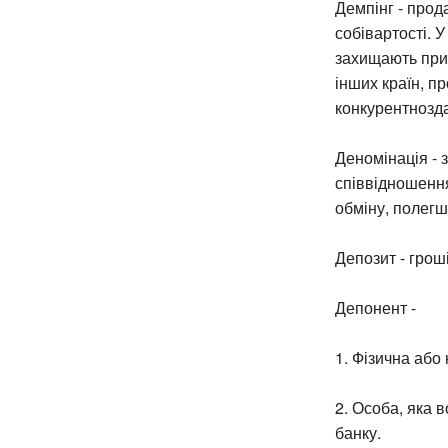
Демпінг - прод
собівартості. 
захищають приб
інших країн, п
конкурентнозда
Деномінація - 
співвідношення
обміну, полегше
Депозит - гроші
Депонент -
1. Фізична або
2. Особа, яка 
банку.