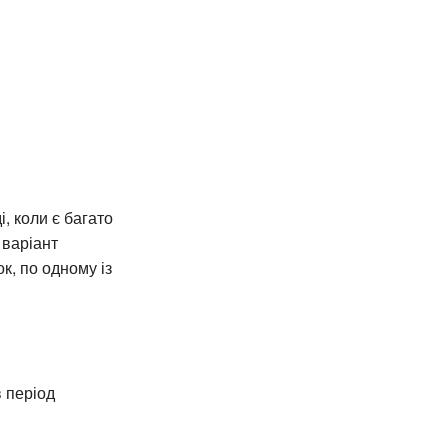
, коли є багато
 варіант
к, по одному із
 період