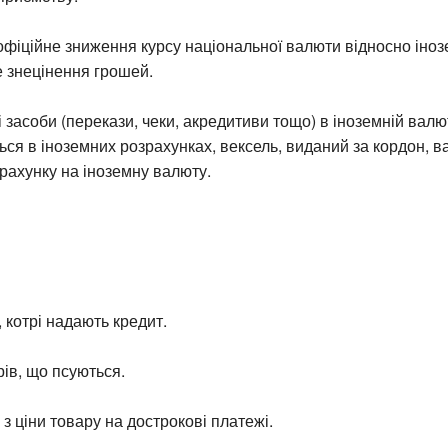
офіційне зниження курсу національної валюти відносно іно
 знецінення грошей.
і засоби (перекази, чеки, акредитиви тощо) в іноземній валют
ся в іноземних розрахунках, вексель, виданий за кордон, ва
рахунку на іноземну валюту.
, котрі надають кредит.
рів, що псуються.
 з ціни товару на дострокові платежі.