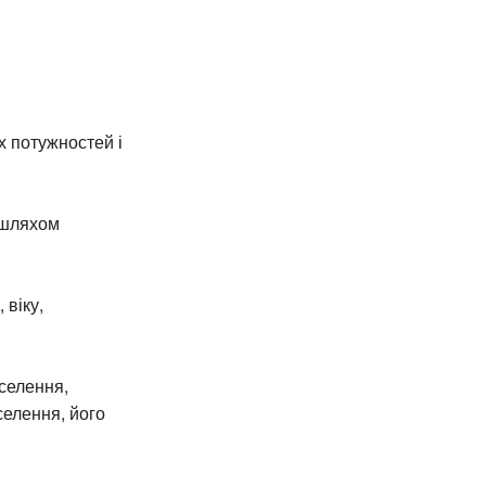
х потужностей і
 шляхом
 віку,
селення,
селення, його