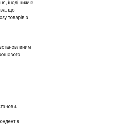
ня, іноді нижче
тва, що
зу товарів з
 встановленим
грошового
станови.
пондентів