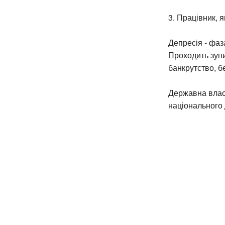
3. Працівник, 
Депресія - фаз
Проходить зупи
банкрутство, б
Державна власн
національного 