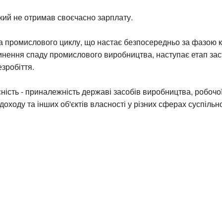
який не отримав своєчасно зарплату.
а промислового циклу, що настає безпосередньо за фазою к
нення спаду промислового виробництва, наступає етап зас
езробіття.
ість - приналежність державі засобів виробництва, робочої
доходу та інших об'єктів власності у різних сферах суспільн