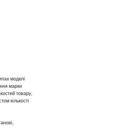
ипах моделі
ання марки
якостей товару,
стом кількості
анові,