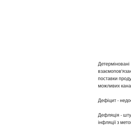
Детерміновані 
взаємопов'язан
поставки проду
можливих кана
Дефіцит - недо
Дефляція - шту
інфляції з мет