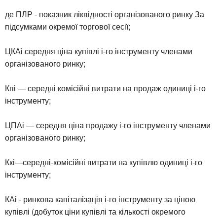
де ПЛР - показник ліквідності організованого ринку За
підсумками окремої торгової сесії;
ЦКАі середня ціна купівлі і-го інструменту членами
організованого ринку;
Кпі — середні комісійні витрати на продаж одиниці і-го
інструменту;
ЦПАі — середня ціна продажу і-го інструменту членами
організованого ринку;
Ккі—середні-комісійні витрати на купівлю одиниці і-го
інструменту;
КАі - ринкова капіталізація і-го інструменту за ціною
купівлі (добуток ціни купівлі та кількості окремого