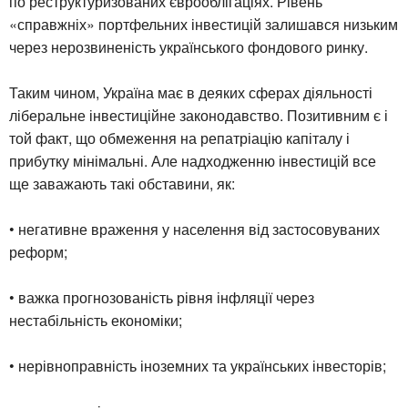
по реструктуризованих єврооблігаціях. Рівень
«справжніх» портфельних інвестицій залишався низьким
через нерозвиненість українського фондового ринку.
Таким чином, Україна має в деяких сферах діяльності
ліберальне інвестиційне законодавство. Позитивним є і
той факт, що обмеження на репатріацію капіталу і
прибутку мінімальні. Але надходженню інвестицій все
ще заважають такі обставини, як:
• негативне враження у населення від застосовуваних
реформ;
• важка прогнозованість рівня інфляції через
нестабільність економіки;
• нерівноправність іноземних та українських інвесторів;