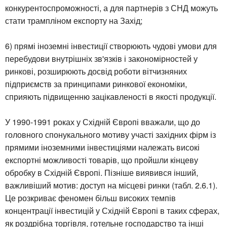
конкурентоспроможності, а для партнерів з СНД можуть
стати трампліном експорту на Захід;
6) прямі іноземні інвестиції створюють чудові умови для
перебудови внутрішніх зв'язків і закономірностей у
ринкові, розширюють досвід роботи вітчизняних
підприємств за принципами ринкової економіки,
сприяють підвищенню зацікавленості в якості продукції.
У 1990-1991 роках у Східній Європі вважали, що до
головного спонукального мотиву участі західних фірм із
прямими іноземними інвестиціями належать високі
експортні можливості товарів, що пройшли кінцеву
обробку в Східній Європі. Пізніше виявився інший,
важливіший мотив: доступ на місцеві ринки (табл. 2.6.1).
Це розкриває феномен більш високих темпів
концентрації інвестицій у Східній Європі в таких сферах,
як роздрібна торгівля, готельне господарство та інші