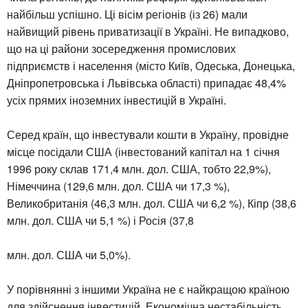
найбільш успішно. Ці вісім регіонів (із 26) мали
найвищий рівень приватизації в Україні. Не випадково,
що на ці райони зосередження промислових
підприємств і населення (місто Київ, Одеська, Донецька,
Дніпропетровська і Львівська області) припадає 48,4%
усіх прямих іноземних інвестицій в Україні.
Серед країн, що інвестували кошти в Україну, провідне
місце посідали США (інвестований капітал на 1 січня
1996 року склав 171,4 млн. дол. США, тобто 22,9%),
Німеччина (129,6 млн. дол. США чи 17,3 %),
Великобританія (46,3 млн. дол. США чи 6,2 %), Кіпр (38,6
млн. дол. США чи 5,1 %) і Росія (37,8
млн. дол. США чи 5,0%).
У порівнянні з іншими Україна не є найкращою країною
для здійснення інвестицій. Економічна нестабільність