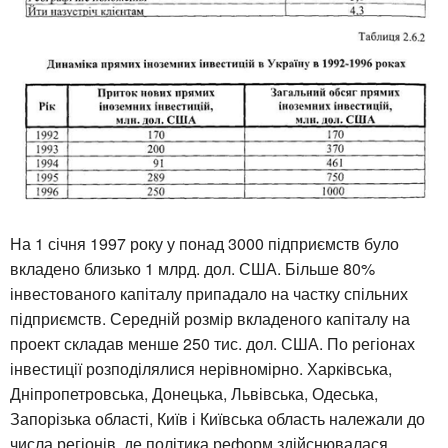
На 1 січня 1997 року у понад 3000 підприємств було
вкладено близько 1 млрд. дол. США. Більше 80%
інвестованого капіталу припадало на частку спільних
підприємств. Середній розмір вкладеного капіталу на
проект складав менше 250 тис. дол. США. По регіонах
інвестиції розподілялися нерівномірно. Харківська,
Дніпропетровська, Донецька, Львівська, Одеська,
Запорізька області, Київ і Київська область належали до
числа регіонів, де політика реформ здійснювалася