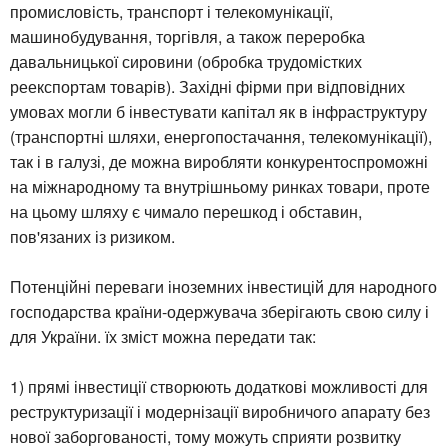
промисловість, транспорт і телекомунікації,
машинобудування, торгівля, а також переробка
давальницької сировини (обробка трудомістких
реекспортам товарів). Західні фірми при відповідних
умовах могли б інвестувати капітал як в інфраструктуру
(транспортні шляхи, енергопостачання, телекомунікації),
так і в галузі, де можна виробляти конкурентоспроможні
на міжнародному та внутрішньому ринках товари, проте
на цьому шляху є чимало перешкод і обставин,
пов'язаних із ризиком.
Потенційні переваги іноземних інвестицій для народного
господарства країни-одержувача зберігають свою силу і
для України. їх зміст можна передати так:
1) прямі інвестиції створюють додаткові можливості для
реструктуризації і модернізації виробничого апарату без
нової заборгованості, тому можуть сприяти розвитку