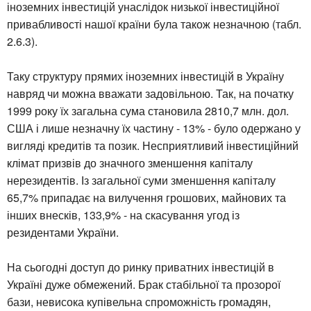
іноземних інвестицій унаслідок низької інвестиційної
привабливості нашої країни була також незначною (табл.
2.6.3).
Таку структуру прямих іноземних інвестицій в Україну
навряд чи можна вважати задовільною. Так, на початку
1999 року їх загальна сума становила 2810,7 млн. дол.
США і лише незначну їх частину - 13% - було одержано у
вигляді кредитів та позик. Несприятливий інвестиційний
клімат призвів до значного зменшення капіталу
нерезидентів. Із загальної суми зменшення капіталу
65,7% припадає на вилучення грошових, майнових та
інших внесків, 133,9% - на скасування угод із
резидентами України.
На сьогодні доступ до ринку приватних інвестицій в
Україні дуже обмежений. Брак стабільної та прозорої
бази, невисока купівельна спроможність громадян,