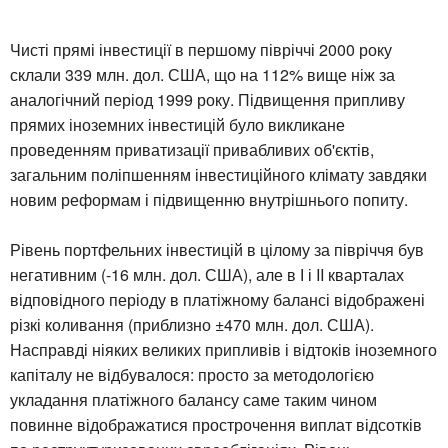
Чисті прямі інвестиції в першому півріччі 2000 року
склали 339 млн. дол. США, що на 112% вище ніж за
аналогічний період 1999 року. Підвищення припливу
прямих іноземних інвестицій було викликане
проведенням приватизації привабливих об'єктів,
загальним поліпшенням інвестиційного клімату завдяки
новим реформам і підвищенню внутрішнього попиту.
Рівень портфельних інвестицій в цілому за півріччя був
негативним (-16 млн. дол. США), але в І і II кварталах
відповідного періоду в платіжному балансі відображені
різкі коливання (приблизно ±470 млн. дол. США).
Насправді ніяких великих припливів і відтоків іноземного
капіталу не відбувалося: просто за методологією
укладання платіжного балансу саме таким чином
повинне відображатися прострочення виплат відсотків