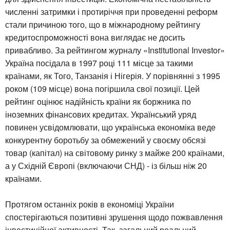
численні затримки і протиріччя при проведенні реформ
стали причиною того, що в міжнародному рейтингу
кредитоспроможності вона виглядає не досить
привабливо. За рейтингом журналу «Institutional Investor»
Україна посідала в 1997 році 111 місце за такими
країнами, як Того, Танзанія і Нігерія. У порівнянні з 1995
роком (109 місце) вона погіршила свої позиції. Цей
рейтинг оцінює надійність країни як боржника по
іноземних фінансових кредитах. Український уряд
повинен усвідомлювати, що українська економіка веде
конкурентну боротьбу за обмежений у своєму обсязі
товар (капітал) на світовому ринку з майже 200 країнами,
а у Східній Європі (включаючи СНД) - із більш ніж 20
країнами.
Протягом останніх років в економіці України
спостерігаються позитивні зрушення щодо пожвавлення
інвестиційної активності. Так, загальний реальний