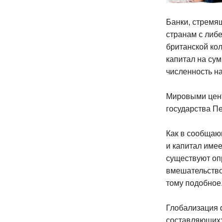
Банки, стремя
странам с либ
британской кол
капитал на сум
численность на
Мировыми цент
государства Пе
Как в сообщаю
и капитал имее
существуют оп
вмешательство
тому подобное
Глобализация 
составляющих