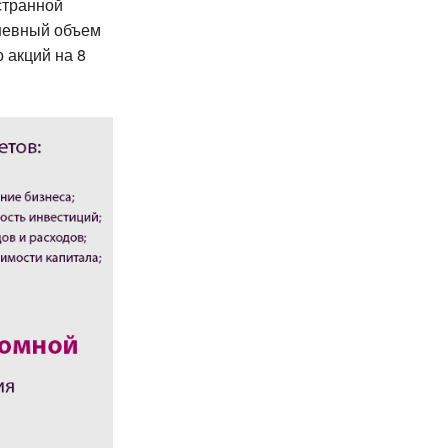
странной
дневный объем
 акций на 8