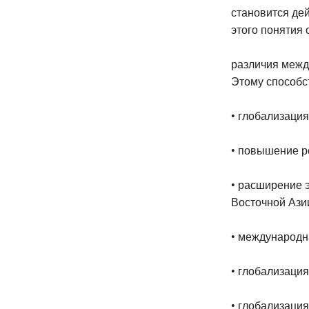
становится де
этого понятия 
различия межд
Этому способс
• глобализаци
• повышение р
• расширение 
Восточной Ази
• международн
• глобализация
• глобализаци