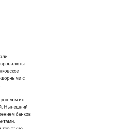
чали
 Евровалюты
нковское
ффшорными с
.
 прошлом их
ой. Нынешний
вением банков
ентами.
нтов такие