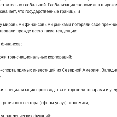
йствительно глобальной. Глобализация экономики в широко
означает, что государственные границы и
у мировыми финансовыми рынками потеряли свое прежнее
твовали прежде всего такие тенденции:
я финансов;
оли транснациональных корпораций;
экспорта прямых инвестиций из Северной Америки, Западн
и;
ая специализация производства и торговли товарами и усл
 третичного сектора (сферы услуг) экономики;
я управленческих функций;