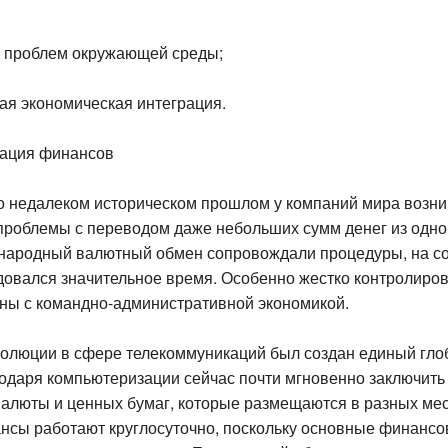
я проблем окружающей среды;
ая экономическая интеграция.
изация финансов
о недалеком историческом прошлом у компаний мира возни
проблемы с переводом даже небольших сумм денег из одно
народный валютный обмен сопровождали процедуры, на с
довался значительное время. Особенно жестко контролиро
ны с командно-административной экономикой.
волюции в сфере телекоммуникаций был создан единый гл
годаря компьютеризации сейчас почти мгновенно заключит
валюты и ценных бумаг, которые размещаются в разных мес
сы работают круглосуточно, поскольку основные финанс