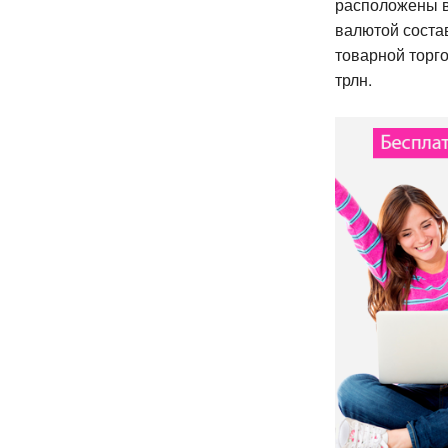
расположены в
валютой соста
товарной торг
трлн.