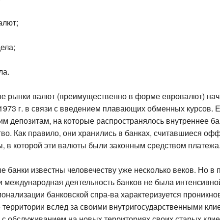
алют;
дела;
ла.
 рынки валют (преимущественно в форме евровалют) на
 1973 г. в связи с введением плавающих обменных курсов.
им депозитам, на которые распространялось внутреннее ба
тво. Как правило, они хранились в банках, считавшиеся о
ы, в которой эти валюты были законным средством платежа
 банки известны человечеству уже несколько веков. Но в
и международная деятельность банков не была интенсивн
ионализации банковской спра-ва характеризуется проникно
 территории вслед за своими внутригосударственными кли
с обслуживанием на новых территориях своих старых клие