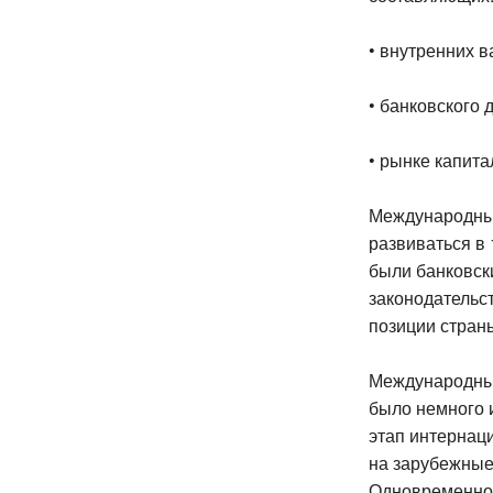
• внутренних в
• банковского 
• рынке капита
Международные
развиваться в
были банковск
законодательс
позиции стран
Международные
было немного 
этап интернац
на зарубежные
Одновременно 