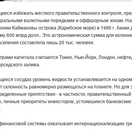
щиеся избежать жесткого правительственного контроля, пр
еральными валютными порядками и оффшорным зонам. На
онии Каймановы острова (Карибское море) в 1995 г. банки
му 600 млрд долл.. Это астрономическая сумма для колонии
селения составляла лишь 25 тыс. человек.
рами капитала считаются Токио, Нью-Йорк, Лондон, неф
рсидского залива.
щихся сосудах уровень жидкости устанавливается на одном
т склонность равномерно размещаться на планете. Но для 
ределенные препятствия - в частности, правительственный 
, личные приоритеты инвесторов, устоявшиеся банковские
.
финансовой системы охватывает интернационализацию тр
: