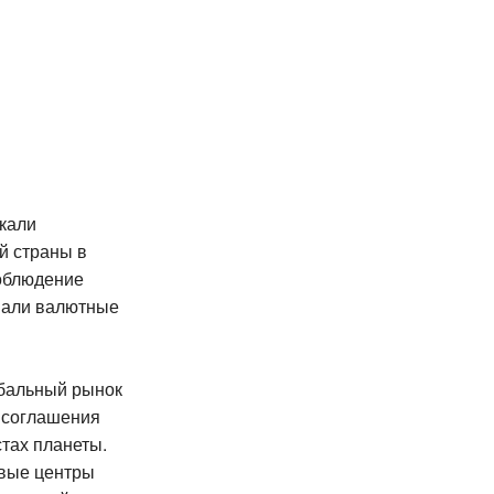
кали
й страны в
облюдение
вали валютные
обальный рынок
ь соглашения
тах планеты.
овые центры