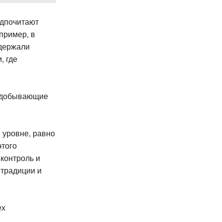
едпочитают
пример, в
 держали
, где
тедобывающие
 уровне, равно
этого
контроль и
 традиции и
ех