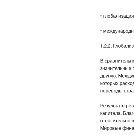
• глобализаци
• международн
1.2.2. Глобал
В сравнительн
значительные 
другую. Между
которых расхо
переводы стра
Результате ре
капитала. Бла
относительно 
Мировые финан