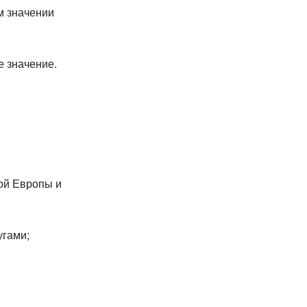
м значении
 значение.
ой Европы и
угами;