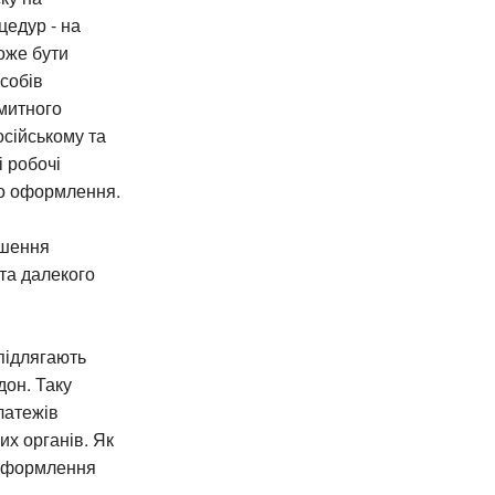
цедур - на
оже бути
собів
митного
осійському та
 робочі
го оформлення.
пшення
 та далекого
підлягають
он. Таку
латежів
х органів. Як
, оформлення