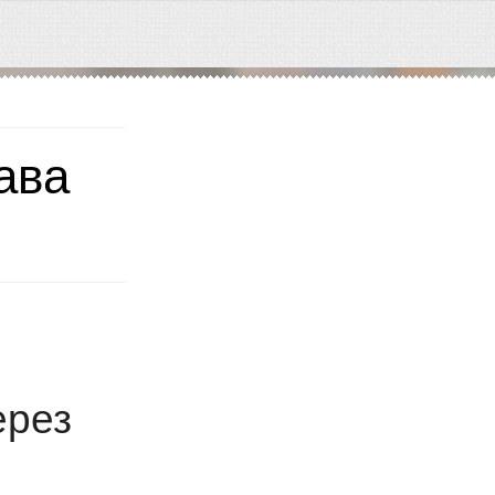
ава
ерез