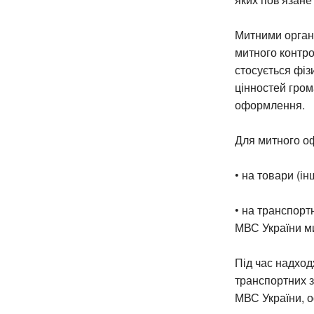
Митними орган
митного контр
стосується фіз
цінностей гром
оформлення.
Для митного о
• на товари (і
• на транспортн
МВС України м
Під час надход
транспортних з
МВС України, 