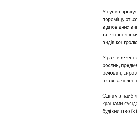
У пункті пропу
переміщуються
відповідних ви
та екологічном
видів контрол
У разі ввезенн
рослин, предме
речовин, сиро
після закінчен
Одним з найбі
країнами-сусід
будівництво їх