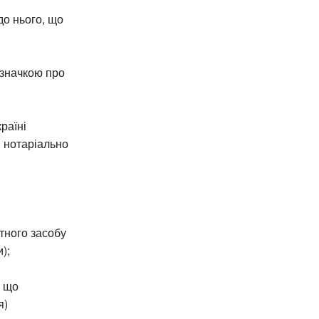
о нього, що
значкою про
країні
і нотаріально
тного засобу
);
, що
я)