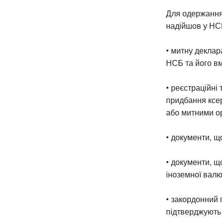
Для одержання
надійшов у НСБ
• митну декла
НСБ та його вм
• реєстраційні 
придбання ксер
або митними ор
• документи, щ
• документи, 
іноземної валю
• закордонний 
підтверджують