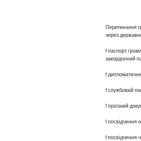
Перетинання г
через державни
f паспорт гром
закордонний па
f дипломатични
f службовий па
f проїзний док
f посвідчення 
f посвідчення 