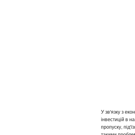
У зв'язку з ек
інвестицій в н
пропуску, під'
такими проблем