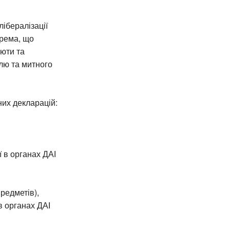
ібералізації
крема, що
люти та
лю та митного
их декларацій:
ї в органах ДАІ
редметів),
в органах ДАІ