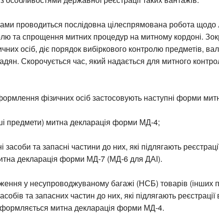
ами проводиться послідовна цілеспрямована робота щодо л
олю та спрощення митних процедур на митному кордоні. Зо
ичних осіб, діє порядок вибіркового контролю предметів, ва
адян. Скорочується час, який надається для митного контро
формлення фізичних осіб застосовують наступні форми митн
нші предмети) митна декларація форми МД-4;
і засоби та запасні частини до них, які підлягають реєстраці
итна декларація форми МД-7 (МД-6 для ДАІ).
ження у несупроводжуваному багажі (НСБ) товарів (інших п
асобів та запасних частин до них, які підлягають реєстрації 
оформляється митна декларація форми МД-4.