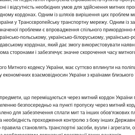
оні і відсутність необхідних умов для здійснення митних про
хідному кордонах. Одним із шляхів вирішення цих проблем м
країни у Трансєвропейську транспортну мережу. Одним із за
азначеної проблеми є впровадження спільного прикордонно-
раїнсько-польському, українсько-білоруському, українсько-р
давському кордонах, який дає змогу використовувати наявні
ома сторонами і забезпечує значне скорочення часу митно
го Митного кодексу України, має суттєво вплинути на полі
у економічних взаємовідносин України з країнами близького
 предмети, що переміщуються через митний кордон України 
ленню безпосередньо на пункті пропуску через митний корд
лено для забезпечення сплати мит та інших обов'язкових п
 необхідність проходження контролю з боку інших Державни
о правила становлять транспортні засоби, вузли і агрегати
 з особливостями державної реєстрації таких вантажів.