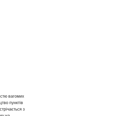
істю вагомих
цтво пунктів
стрічається з
ку на