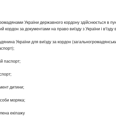
ромадянами України державного кордону здійснюється в пу
й кордон за документами на право виїзду з України і в'їзду в
адянина України для виїзду за кордон (загальногромадянськ
спорт);
й паспорт;
спорт;
умент дитини;
особи моряка;
члена екіпажу