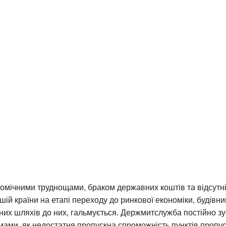
ономічними труднощами, браком державних коштів та відсутн
ашій країни на етапі переходу до ринкової економіки, будівни
їзних шляхів до них, гальмується. Держмитслужба постійно зу
ами, як недостатня пропускна спроможність пунктів пропус