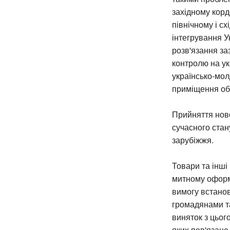
західному корд
північному і с
інтегрування У
розв'язання з
контролю на ук
українсько-мол
приміщення об
Прийняття ново
сучасного стан
зарубіжжя.
Товари та інші
митному оформ
вимогу встанов
громадянами та
виняток з цьог
яких пов'язане