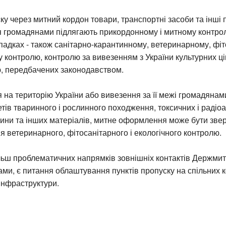
ску через митний кордон товари, транспортні засоби та інші
 громадянами підлягають прикордонному і митному контрол
падках - також санітарно-карантинному, ветеринарному, фі
у контролю, контролю за вивезенням з України культурних ці
ю, передбачених законодавством.
я на територію України або вивезення за її межі громадянам
тів тваринного і рослинного походження, токсичних і радіо
вини та інших матеріалів, митне оформлення може бути зв
ня ветеринарного, фітосанітарного і екологічного контролю.
льш проблематичних напрямків зовнішніх контактів Держмит
ами, є питання облаштування пунктів пропуску на спільних 
 інфраструктури.