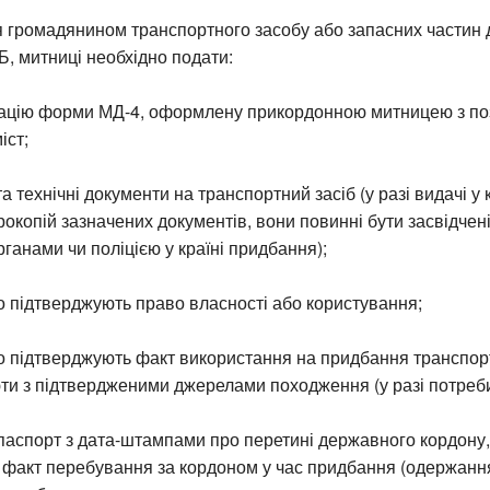
 громадянином транспортного засобу або запасних частин д
, митниці необхідно подати:
рацію форми МД-4, оформлену прикордонною митницею з по
іст;
та технічні документи на транспортний засіб (у разі видачі у 
окопій зазначених документів, вони повинні бути засвідчен
ганами чи поліцією у країні придбання);
о підтверджують право власності або користування;
що підтверджують факт використання на придбання транспор
ти з підтвердженими джерелами походження (у разі потреби
паспорт з дата-штампами про перетині державного кордону
 факт перебування за кордоном у час придбання (одержанн