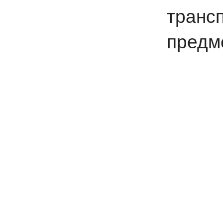
трансп
предм