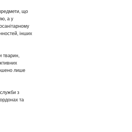
 предмети, що
ю, а у
тосанітарному
нностей, інших
и тварин,
активних
ершено лише
служби з
кордонах та