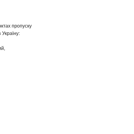
нктах пропуску
 Україну:
ий,