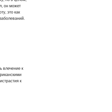
л, он может
ту, это как
 заболеваний.
ь влечение к
ериканскими
истрастия к