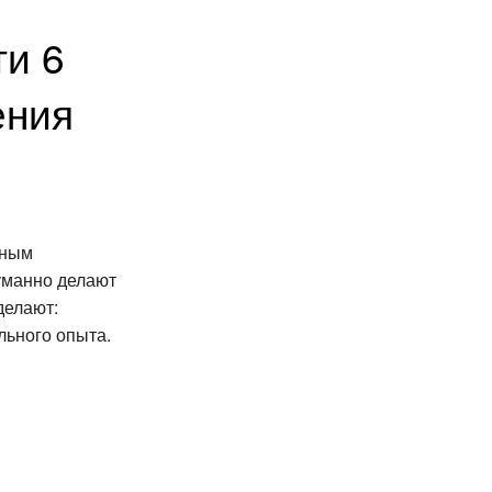
ти 6
ения
нным
уманно делают
делают:
льного опыта.