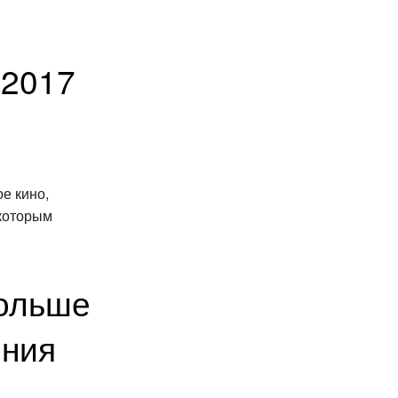
 2017
е кино,
 которым
больше
ения