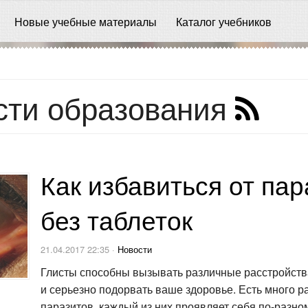
Новые учебные материалы
Каталог учебников
сти образования
Как избавиться от пар
без таблеток
21.04.2017 22:35 ·
Новости
Глисты способны вызывать различные расстройств
и серьезно подорвать ваше здоровье. Есть много р
паразитов, каждый из них проявляет себя по-разном