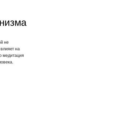
анизма
й не
 влияет на
но медитация
ловека.
и