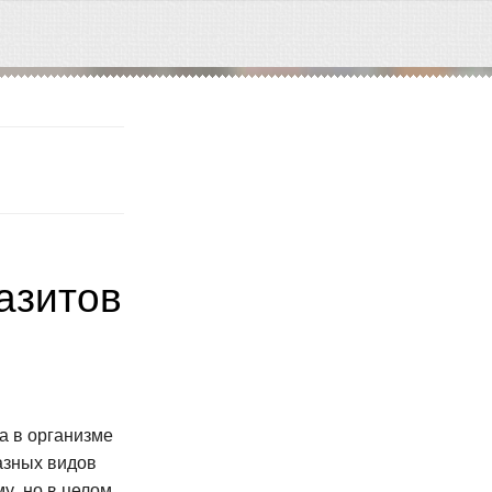
азитов
а в организме
азных видов
у, но в целом,