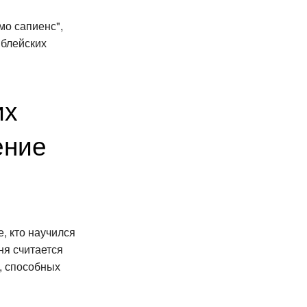
мо сапиенс",
иблейских
их
ение
, кто научился
ня считается
, способных