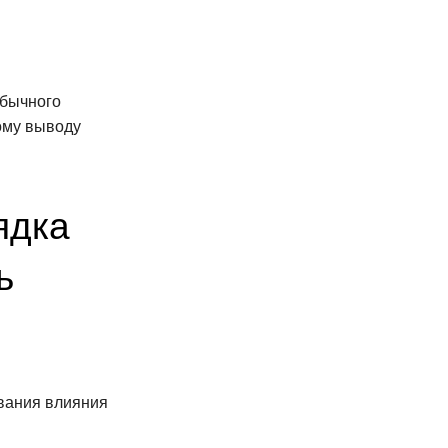
обычного
ому выводу
ядка
ь
вания влияния