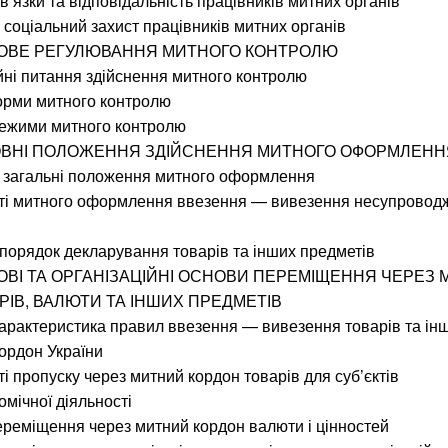
ов’язки та відповідальність працівників митних органів
і соціальний захист працівників митних органів
ВОВЕ РЕГУЛЮВАННЯ МИТНОГО КОНТРОЛЮ
ійні питання здійснення митного контролю
форми митного контролю
 режими митного контролю
НОВНІ ПОЛОЖЕННЯ ЗДІЙСНЕННЯ МИТНОГО ОФОРМЛЕНН
та загальні положення митного оформлення
сті митного оформлення ввезення — вивезення несупровод
 порядок декларування товарів та інших предметів
ВОВІ ТА ОРГАНІЗАЦІЙНІ ОСНОВИ ПЕРЕМІЩЕННЯ ЧЕРЕЗ
РІВ, ВАЛЮТИ ТА ІНШИХ ПРЕДМЕТІВ
характеристика правил ввезення — вивезення товарів та ін
ордон України
ті пропуску через митний кордон товарів для суб’єктів
мічної діяльності
ереміщення через митний кордон валюти і цінностей