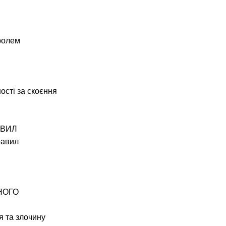
ролем
ості за скоєння
АВИЛ
равил
НОГО
я та злочину