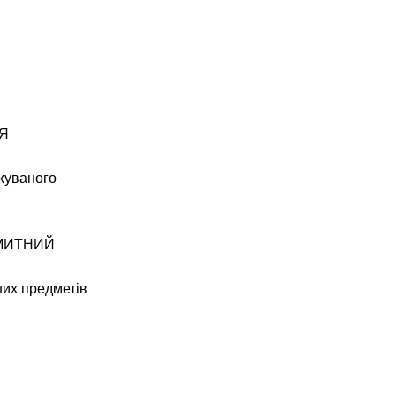
Я
жуваного
 МИТНИЙ
ших предметів