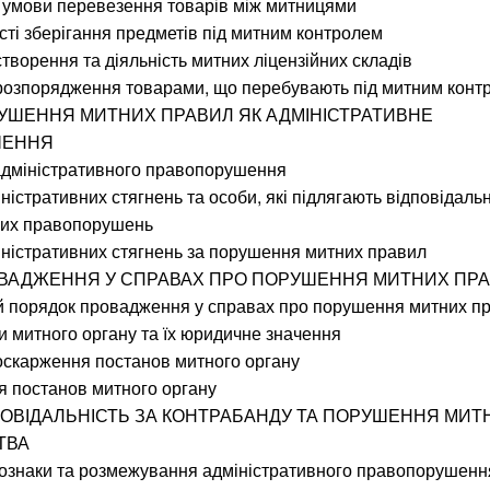
і умови перевезення товарів між митницями
сті зберігання предметів під митним контролем
створення та діяльність митних ліцензійних складів
 розпорядження товарами, що перебувають під митним конт
РУШЕННЯ МИТНИХ ПРАВИЛ ЯК АДМІНІСТРАТИВНЕ
ШЕННЯ
 адміністративного правопорушення
іністративних стягнень та особи, які підлягають відповідальн
них правопорушень
іністративних стягнень за порушення митних правил
ОВАДЖЕННЯ У СПРАВАХ ПРО ПОРУШЕННЯ МИТНИХ ПР
ий порядок провадження у справах про порушення митних п
и митного органу та їх юридичне значення
оскарження постанов митного органу
я постанов митного органу
ДПОВІДАЛЬНІСТЬ ЗА КОНТРАБАНДУ ТА ПОРУШЕННЯ МИТ
ТВА
 ознаки та розмежування адміністративного правопорушенн