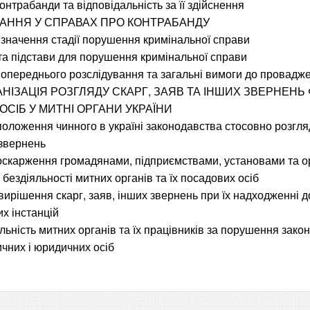
онтрабанди та відповідальність за її здійснення
ЗНАННЯ У СПРАВАХ ПРО КОНТРАБАНДУ
 і значення стадії порушення кримінальної справи
та підстави для порушення кримінальної справи
попереднього розслідування та загальні вимоги до провадж
АНІЗАЦІЯ РОЗГЛЯДУ СКАРГ, ЗАЯВ ТА ІНШИХ ЗВЕРНЕНЬ 
СІБ У МИТНІ ОРГАНИ УКРАЇНИ
 положення чинного в україні законодавства стосовно розгля
 звернень
оскарження громадянами, підприємствами, установами та о
 бездіяльності митних органів та їх посадових осіб
і вирішення скарг, заяв, інших звернень при їх надходженні 
их інстанцій
альність митних органів та їх працівників за порушення зак
чних і юридичних осіб