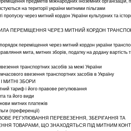
ереміщення предметів міжнародних іноземних організацій, 
ристуються на території україни митними пільгами
ті пропуску через митний кордон України культурних та істо
ВИЛА ПЕРЕМІЩЕННЯ ЧЕРЕЗ МИТНИЙ КОРДОН ТРАНСП
 порядок переміщення через митний кордон україни транспо
правляння мита, митних зборів, податку на додану вартість 
ивезення транспортних засобів за межі України
имчасового ввезення транспортних засобів в Україну
 І МИТНІ ЗБОРИ
тний тариф і його правове регулювання
ита та його види
снови митних платежів
льги (преференції)
АВОВЕ РЕГУЛЮВАННЯ ПЕРЕВЕЗЕННЯ, ЗБЕРІГАННЯ ТА
ННЯ ТОВАРАМИ, ЩО ЗНАХОДЯТЬСЯ ПІД МИТНИМ КОН