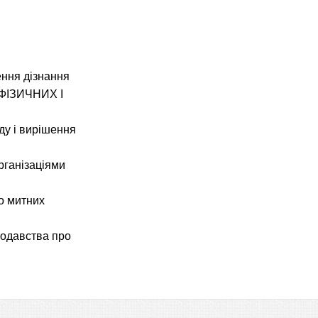
ення дізнання
ФІЗИЧНИХ І
ду і вирішення
рганізаціями
до митних
онодавства про