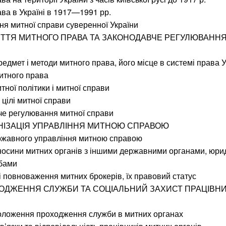
ава в Україні в 1917—1991 рр.
ня митної справи суверенної України
ЯТТЯ МИТНОГО ПРАВА ТА ЗАКОНОДАВЧЕ РЕГУЛЮВАННЯ
предмет і методи митного права, його місце в системі права 
итного права
тної політики і митної справи
 цілі митної справи
че регулювання митної справи
АНІЗАЦІЯ УПРАВЛІННЯ МИТНОЮ СПРАВОЮ
ержавного управління митною справою
носини митних органів з іншими державними органами, юри
бами
ь і повноваження митних брокерів, їх правовий статус
ХОДЖЕННЯ СЛУЖБИ ТА СОЦІАЛЬНИЙ ЗАХИСТ ПРАЦІВНИ
положення проходження служби в митних органах