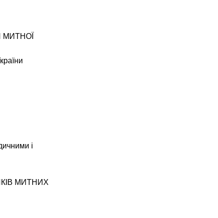
 МИТНОЇ
України
дичними і
КІВ МИТНИХ