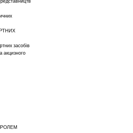
представництв
ричних
ОРТНИХ
ртних засобів
та акцизного
ТРОЛЕМ